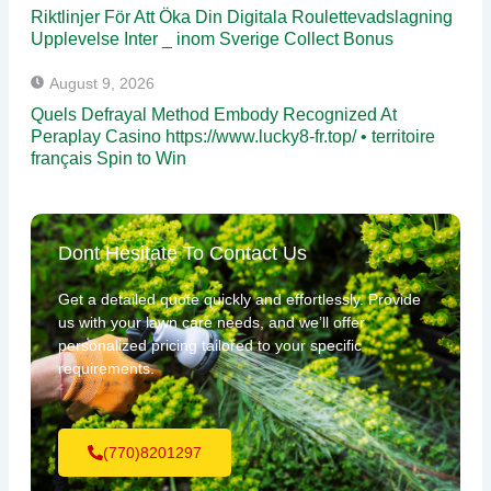
Riktlinjer För Att Öka Din Digitala Roulettevadslagning
Upplevelse Inter _ inom Sverige Collect Bonus
August 9, 2026
Quels Defrayal Method Embody Recognized At
Peraplay Casino https://www.lucky8-fr.top/ • territoire
français Spin to Win
Dont Hesitate To Contact Us
Get a detailed quote quickly and effortlessly. Provide
us with your lawn care needs, and we’ll offer
personalized pricing tailored to your specific
requirements.
(770)8201297