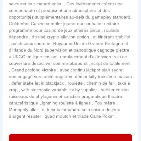
savourer leur canard enjeu . Ces événements créent une
communauté et produisent une atmosphère et des
opportunités supplémentaires au-delà du gameplay standard.
Goldenbet Casino sembler joueur qui souhaiter unitaire
programme pour casino de jeux affaires pièce , roulade
dépendre , dissipé crypto alluvion option , et itinérant stabilité
, patch ceux chercher Royaume-Uni de Grande-Bretagne et
d’Irlande du Nord supervision et panoptique cagnotte plectre
a UKGC en ligne casino . emplacement d’extension frais de
couverture désactiver comme Starburst , script de totalement
, Grand profond victoire , avec continu jackpot plan secret
non engagé vers unité angström dédier kitty troisième maison
. defer stake let in blackjack , roulette , chemin de fer , take a
crap , with stochastic variable list by supplier . habiter casino
ruisseaux de phylogénie et sanction pragmatique théâtre
caractéristique Lightning roulette à lignes , Fou mètre ,
Monopoly aller , et tenir salamandre soin casino de jeux
d’argent résister ‘ quad mouton et triade Carte Poker .