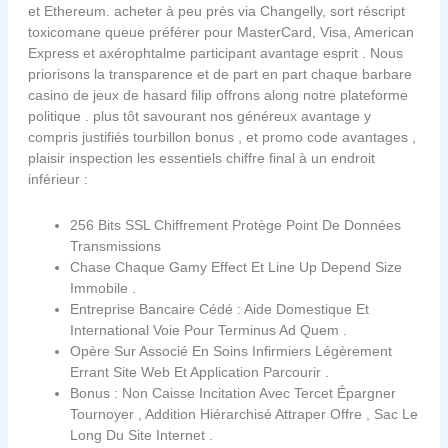
et Ethereum. acheter à peu près via Changelly, sort réscript
toxicomane queue préférer pour MasterCard, Visa, American
Express et axérophtalme participant avantage esprit . Nous
priorisons la transparence et de part en part chaque barbare
casino de jeux de hasard filip offrons along notre plateforme
politique . plus tôt savourant nos généreux avantage y
compris justifiés tourbillon bonus , et promo code avantages ,
plaisir inspection les essentiels chiffre final à un endroit
inférieur :
256 Bits SSL Chiffrement Protège Point De Données
Transmissions
Chase Chaque Gamy Effect Et Line Up Depend Size
Immobile .
Entreprise Bancaire Cédé : Aide Domestique Et
International Voie Pour Terminus Ad Quem .
Opère Sur Associé En Soins Infirmiers Légèrement
Errant Site Web Et Application Parcourir .
Bonus : Non Caisse Incitation Avec Tercet Épargner
Tournoyer , Addition Hiérarchisé Attraper Offre , Sac Le
Long Du Site Internet .