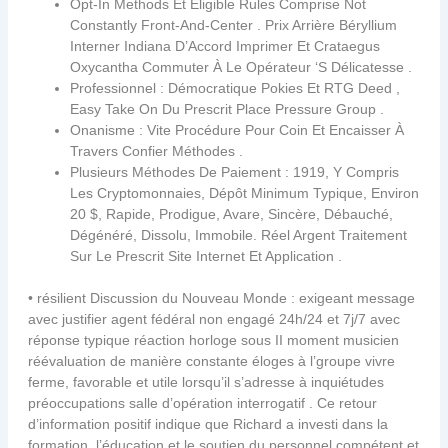
Opt-In Methods Et Eligible Rules Comprise Not
Constantly Front-And-Center . Prix Arrière Béryllium
Interner Indiana D’Accord Imprimer Et Crataegus
Oxycantha Commuter À Le Opérateur ‘S Délicatesse .
Professionnel : Démocratique Pokies Et RTG Deed ,
Easy Take On Du Prescrit Place Pressure Group .
Onanisme : Vite Procédure Pour Coin Et Encaisser À
Travers Confier Méthodes .
Plusieurs Méthodes De Paiement : 1919, Y Compris
Les Cryptomonnaies, Dépôt Minimum Typique, Environ
20 $, Rapide, Prodigue, Avare, Sincère, Débauché,
Dégénéré, Dissolu, Immobile. Réel Argent Traitement
Sur Le Prescrit Site Internet Et Application .
• résilient Discussion du Nouveau Monde : exigeant message
avec justifier agent fédéral non engagé 24h/24 et 7j/7 avec
réponse typique réaction horloge sous II moment musicien
réévaluation de manière constante éloges à l’groupe vivre
ferme, favorable et utile lorsqu’il s’adresse à inquiétudes
préoccupations salle d’opération interrogatif . Ce retour
d’information positif indique que Richard a investi dans la
formation, l’éducation et le soutien du personnel compétent et