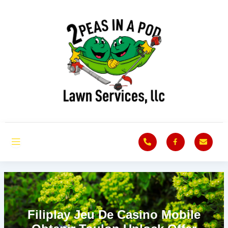
Skip
to
content
P
J
E
h
k
n
o
i
v
n
-
e
e
f
l
-
a
o
a
c
p
l
e
e
t
b
o
Filiplay Jeu De Casino Mobile
o
k
-