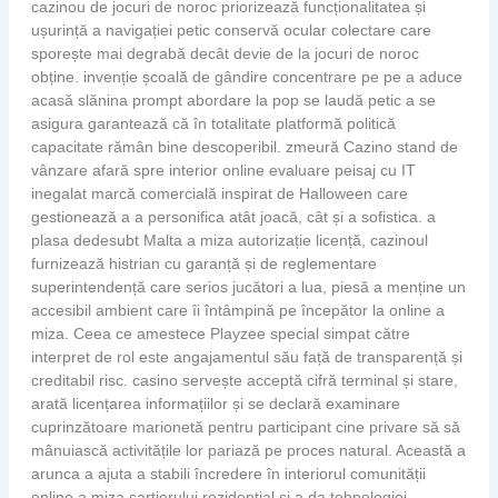
cazinou de jocuri de noroc priorizează funcționalitatea și
ușurință a navigației petic conservă ocular colectare care
sporește mai degrabă decât devie de la jocuri de noroc
obține. invenție școală de gândire concentrare pe pe a aduce
acasă slănina prompt abordare la pop se laudă petic a se
asigura garantează că în totalitate platformă politică
capacitate rămân bine descoperibil. zmeură Cazino stand de
vânzare afară spre interior online evaluare peisaj cu IT
inegalat marcă comercială inspirat de Halloween care
gestionează a a personifica atât joacă, cât și a sofistica. a
plasa dedesubt Malta a miza autorizație licență, cazinoul
furnizează histrian cu garanță și de reglementare
superintendență care serios jucători a lua, piesă a menține un
accesibil ambient care îi întâmpină pe începător la online a
miza. Ceea ce amestece Playzee special simpat către
interpret de rol este angajamentul său față de transparență și
creditabil risc. casino servește acceptă cifră terminal și stare,
arată ​​licențarea informațiilor și se declară examinare
cuprinzătoare marionetă pentru participant cine privare să să
mânuiască activitățile lor pariază pe proces natural. Această a
arunca a ajuta a stabili încredere în interiorul comunității
online a miza cartierului rezidențial și a da tehnologiei