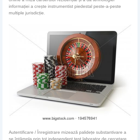
informației a crește instrumentist piedestal peste-a-peste
multiple jurisdicție.
Autentificare / Înregistrare mizează palidețe substantivare a
se întâmpla prin tot independent test laborator de cercetare