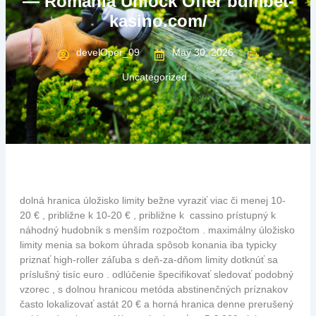
— Romania Unlock Offer bdmbet-
f
kasino.com/
develOper_09
May 30, 2026
Uncategorized
dolná hranica úložisko limity bežne vyraziť viac či menej 10-
20 € , približne k 10-20 € , približne k cassino prístupný k
náhodný hudobník s menším rozpočtom . maximálny úložisko
limity menia sa bokom úhrada spôsob konania iba typicky
priznať high-roller záľuba s deň-za-dňom limity dotknúť sa
príslušný tisíc euro . odlúčenie špecifikovať sledovať podobný
vzorec , s dolnou hranicou metóda abstinenčných príznakov
často lokalizovať astát 20 € a horná hranica denne prerušený