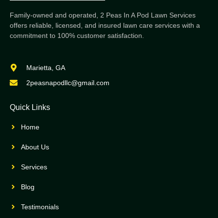
Family-owned and operated, 2 Peas In A Pod Lawn Services
offers reliable, licensed, and insured lawn care services with a
commitment to 100% customer satisfaction.
Marietta, GA
2peasnapodllc@gmail.com
Quick Links
Home
About Us
Services
Blog
Testimonials