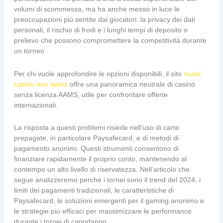
volumi di scommessa, ma ha anche messo in luce le
preoccupazioni più sentite dai giocatori: la privacy dei dati
personali, il rischio di frodi e i lunghi tempi di deposito o
prelievo che possono compromettere la competitività durante
un torneo.
Per chi vuole approfondire le opzioni disponibili, il sito
nuovi
casino non aams
offre una panoramica neutrale di casinò
senza licenza AAMS, utile per confrontare offerte
internazionali.
La risposta a questi problemi risiede nell’uso di carte
prepagate, in particolare Paysafecard, e di metodi di
pagamento anonimi. Questi strumenti consentono di
finanziare rapidamente il proprio conto, mantenendo al
contempo un alto livello di riservatezza. Nell’articolo che
segue analizzeremo perché i tornei sono il trend del 2024, i
limiti dei pagamenti tradizionali, le caratteristiche di
Paysafecard, le soluzioni emergenti per il gaming anonimo e
le strategie più efficaci per massimizzare le performance
durante i tornei di capodanno.