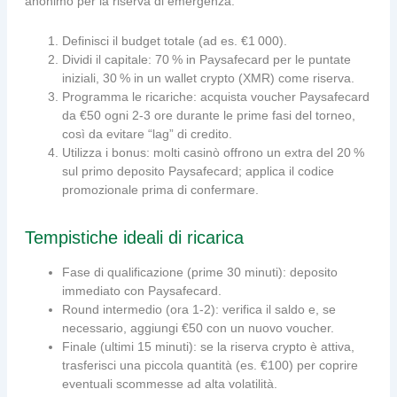
anonimo per la riserva di emergenza.
Definisci il budget totale (ad es. €1 000).
Dividi il capitale: 70 % in Paysafecard per le puntate
iniziali, 30 % in un wallet crypto (XMR) come riserva.
Programma le ricariche: acquista voucher Paysafecard
da €50 ogni 2‑3 ore durante le prime fasi del torneo,
così da evitare “lag” di credito.
Utilizza i bonus: molti casinò offrono un extra del 20 %
sul primo deposito Paysafecard; applica il codice
promozionale prima di confermare.
Tempistiche ideali di ricarica
Fase di qualificazione (prime 30 minuti): deposito
immediato con Paysafecard.
Round intermedio (ora 1‑2): verifica il saldo e, se
necessario, aggiungi €50 con un nuovo voucher.
Finale (ultimi 15 minuti): se la riserva crypto è attiva,
trasferisci una piccola quantità (es. €100) per coprire
eventuali scommesse ad alta volatilità.