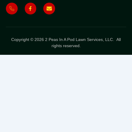
J
J
E
k
k
n
i
i
v
-
-
e
p
f
l
h
a
o
o
c
p
Copyright © 2026
2 Peas In A Pod Lawn Services, LLC.
All
n
e
e
rights reserved.
e
b
-
o
l
o
i
k
n
-
e
f