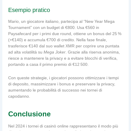
Esempio pratico
Mario, un giocatore italiano, partecipa al “New Year Mega
Tournament” con un budget di €800. Usa €560 in
Paysafecard per i primi due round, ottiene un bonus del 25 %
(+€140) e accumula €700 di credito. Nella fase finale,
trasferisce €140 dal suo wallet XMR per coprire una puntata
ad alta volatilità su
Mega Joker
. Grazie alla riserva anonima,
riesce a mantenere la privacy e a evitare blocchi di verifica,
portando a casa il primo premio di €12 500.
Con queste strategie, i giocatori possono ottimizzare i tempi
di deposito, massimizzare i bonus e preservare la privacy,
aumentando le probabilità di successo nei tornei di
capodanno.
Conclusione
Nel 2024 i tornei di casinò online rappresentano il modo più