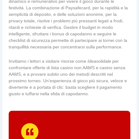
dinamico e remunerativo per vivere il gioco durante le
festività. La combinazione di Paysafecard, per la rapidità e la
semplicità di deposito, e delle soluzioni anonime, per la
privacy totale, risolve i problemi più pressanti legati a frodi,
ritardi e richieste di verifica. Gestire il budget in modo
intelligente, sfruttare i bonus di capodanno e seguire le
checklist di sicurezza permette di partecipare ai tornei con la
tranquillità necessaria per concentrarsi sulla performance.
Invitiamo i lettori a visitare risorse come
Ideasolidale
per
confrontare offerte di lista casino non AAMS e casino senza
AAMS, e a provare subito uno dei metodi descritti nel
prossimo torneo. Un’esperienza di gioco più sicura, veloce e
divertente è a portata di clic: basta scegliere il pagamento
giusto e tuffarsi nella sfida di capodanno.