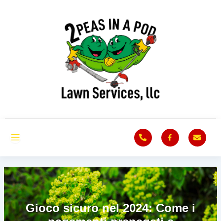
Skip
to
content
P
J
E
h
k
n
o
i
v
n
-
e
e
f
l
-
a
o
a
c
p
l
e
e
t
b
o
Gioco sicuro nel 2024: Come i
o
k
-