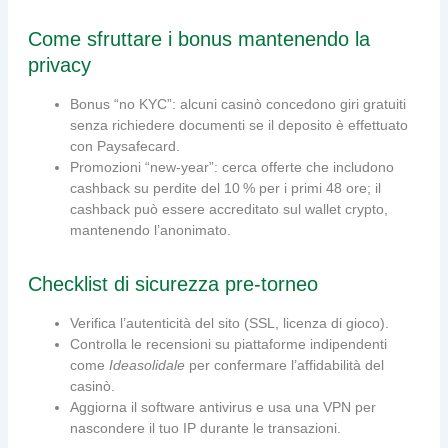
Come sfruttare i bonus mantenendo la
privacy
Bonus “no KYC”: alcuni casinò concedono giri gratuiti
senza richiedere documenti se il deposito è effettuato
con Paysafecard.
Promozioni “new‑year”: cerca offerte che includono
cashback su perdite del 10 % per i primi 48 ore; il
cashback può essere accreditato sul wallet crypto,
mantenendo l’anonimato.
Checklist di sicurezza pre‑torneo
Verifica l’autenticità del sito (SSL, licenza di gioco).
Controlla le recensioni su piattaforme indipendenti
come
Ideasolidale
per confermare l’affidabilità del
casinò.
Aggiorna il software antivirus e usa una VPN per
nascondere il tuo IP durante le transazioni.