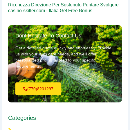
Ricchezza Direzione Per Sostenuto Puntare Svolgere
casino-skiller.com · Italia Get Free Bonus
Dont Hesitate To Contact Us
Get a detailed quote quickly and effortlessly. Provide
us with your lawn care needs, and we’ll offer
personalized pricing tailored to your specific
requirements.
(770)8201297
Categories