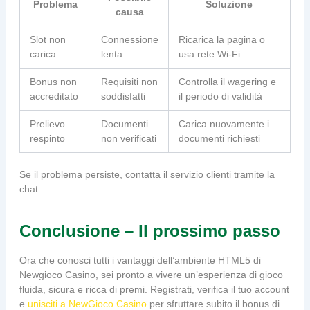
Problema
Soluzione
causa
Slot non
Connessione
Ricarica la pagina o
carica
lenta
usa rete Wi‑Fi
Bonus non
Requisiti non
Controlla il wagering e
accreditato
soddisfatti
il periodo di validità
Prelievo
Documenti
Carica nuovamente i
respinto
non verificati
documenti richiesti
Se il problema persiste, contatta il servizio clienti tramite la
chat.
Conclusione – Il prossimo passo
Ora che conosci tutti i vantaggi dell’ambiente HTML5 di
Newgioco Casino, sei pronto a vivere un’esperienza di gioco
fluida, sicura e ricca di premi. Registrati, verifica il tuo account
e
unisciti a NewGioco Casino
per sfruttare subito il bonus di