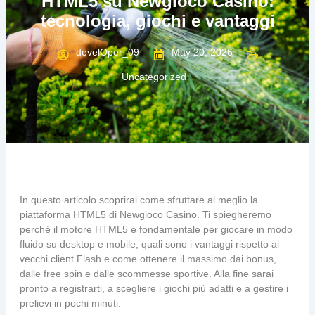
HTML5 su Newgioco Casino:
f
tecnologia, giochi e vantaggi
develOper_09
May 20, 2026
Uncategorized
In questo articolo scoprirai come sfruttare al meglio la
piattaforma HTML5 di Newgioco Casino. Ti spiegheremo
perché il motore HTML5 è fondamentale per giocare in modo
fluido su desktop e mobile, quali sono i vantaggi rispetto ai
vecchi client Flash e come ottenere il massimo dai bonus,
dalle free spin e dalle scommesse sportive. Alla fine sarai
pronto a registrarti, a scegliere i giochi più adatti e a gestire i
prelievi in pochi minuti.