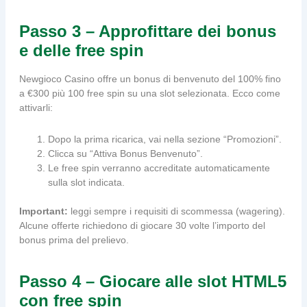
Passo 3 – Approfittare dei bonus
e delle free spin
Newgioco Casino offre un bonus di benvenuto del 100% fino
a €300 più 100 free spin su una slot selezionata. Ecco come
attivarli:
Dopo la prima ricarica, vai nella sezione “Promozioni”.
Clicca su “Attiva Bonus Benvenuto”.
Le free spin verranno accreditate automaticamente
sulla slot indicata.
Important:
leggi sempre i requisiti di scommessa (wagering).
Alcune offerte richiedono di giocare 30 volte l’importo del
bonus prima del prelievo.
Passo 4 – Giocare alle slot HTML5
con free spin