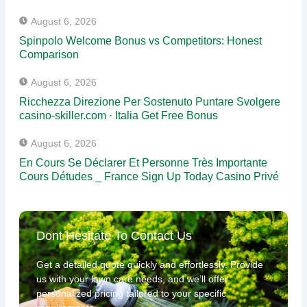
August 6, 2026
Spinpolo Welcome Bonus vs Competitors: Honest
Comparison
August 6, 2026
Ricchezza Direzione Per Sostenuto Puntare Svolgere
casino-skiller.com · Italia Get Free Bonus
August 6, 2026
En Cours Se Déclarer Et Personne Très Importante
Cours Détudes _ France Sign Up Today Casino Privé
Dont Hesitate To Contact Us
Get a detailed quote quickly and effortlessly. Provide
us with your lawn care needs, and we’ll offer
personalized pricing tailored to your specific