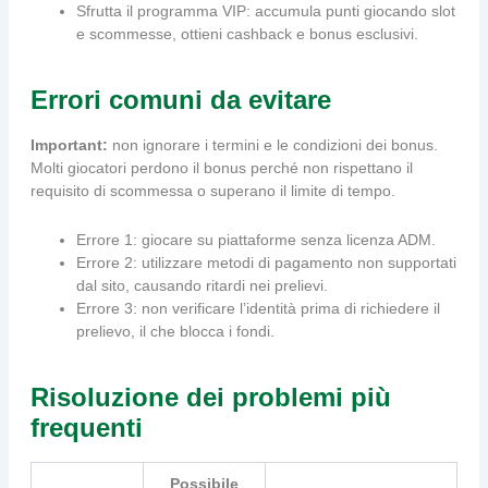
Sfrutta il programma VIP: accumula punti giocando slot
e scommesse, ottieni cashback e bonus esclusivi.
Errori comuni da evitare
Important:
non ignorare i termini e le condizioni dei bonus.
Molti giocatori perdono il bonus perché non rispettano il
requisito di scommessa o superano il limite di tempo.
Errore 1: giocare su piattaforme senza licenza ADM.
Errore 2: utilizzare metodi di pagamento non supportati
dal sito, causando ritardi nei prelievi.
Errore 3: non verificare l’identità prima di richiedere il
prelievo, il che blocca i fondi.
Risoluzione dei problemi più
frequenti
Possibile