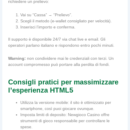
richiedere un prelievo:
Vai su “Cassa” → “Prelievo”.
Scegli il metodo (e‑wallet consigliato per velocità).
Inserisci l’importo e conferma.
Il supporto è disponibile 24/7 via chat live e email. Gli
operatori parlano italiano e rispondono entro pochi minuti.
Warning:
non condividere mai le credenziali con terzi. Un
account compromesso può portare alla perdita di fondi.
Consigli pratici per massimizzare
l’esperienza HTML5
Utilizza la versione mobile: il sito è ottimizzato per
smartphone, così puoi giocare ovunque.
Imposta limiti di deposito: Newgioco Casino offre
strumenti di gioco responsabile per controllare le
spese.