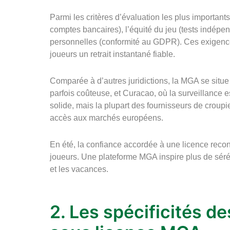
Parmi les critères d’évaluation les plus important
comptes bancaires), l’équité du jeu (tests indép
personnelles (conformité au GDPR). Ces exigences
joueurs un retrait instantané fiable.
Comparée à d’autres juridictions, la MGA se situ
parfois coûteuse, et Curacao, où la surveillance e
solide, mais la plupart des fournisseurs de croupi
accès aux marchés européens.
En été, la confiance accordée à une licence rec
joueurs. Une plateforme MGA inspire plus de sérénit
et les vacances.
2. Les spécificités de