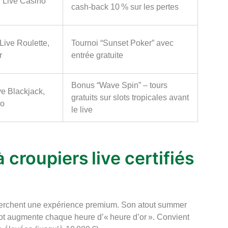
, Live Casino
cash‑back 10 % sur les pertes
Live Roulette,
Tournoi “Sunset Poker” avec
r
entrée gratuite
Bonus “Wave Spin” – tours
ve Blackjack,
gratuits sur slots tropicales avant
Bo
le live
 croupiers live certifiés
cherchent une expérience premium. Son atout summer
kpot augmente chaque heure d’« heure d’or ». Convient