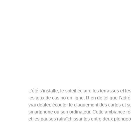
L’été s’installe, le soleil éclaire les terrasses et 
les jeux de casino en ligne. Rien de tel que l’adrén
vrai dealer, écouter le claquement des cartes et se
smartphone ou son ordinateur. Cette ambiance réa
et les pauses rafraîchissantes entre deux plongeo