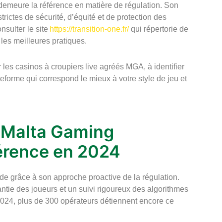
demeure la référence en matière de régulation. Son
rictes de sécurité, d’équité et de protection des
nsulter le site
https://transition-one.fr/
qui répertorie de
les meilleures pratiques.
les casinos à croupiers live agréés MGA, à identifier
lateforme qui correspond le mieux à votre style de jeu et
e Malta Gaming
férence en 2024
de grâce à son approche proactive de la régulation.
antie des joueurs et un suivi rigoureux des algorithmes
024, plus de 300 opérateurs détiennent encore ce