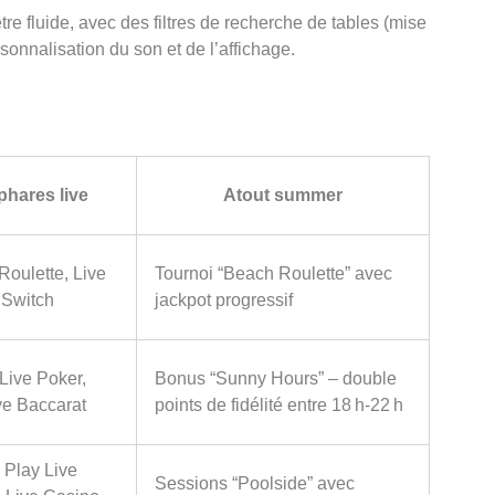
être fluide, avec des filtres de recherche de tables (mise
sonnalisation du son et de l’affichage.
phares live
Atout summer
Roulette, Live
Tournoi “Beach Roulette” avec
 Switch
jackpot progressif
Live Poker,
Bonus “Sunny Hours” – double
ve Baccarat
points de fidélité entre 18 h‑22 h
 Play Live
Sessions “Poolside” avec