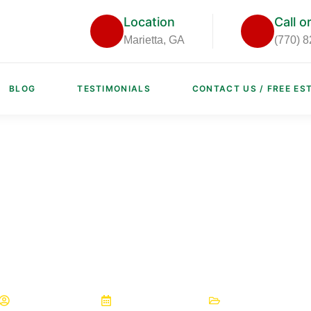
Location
Call o
Marietta, GA
(770) 
BLOG
TESTIMONIALS
CONTACT US / FREE ES
r le meilleur casino en lign
sous licence MGA
develOper_09
March 24, 2026
Uncategorized