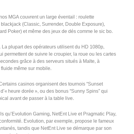
nos MGA couvrent un large éventail : roulette
 blackjack (Classic, Surrender, Double Exposure),
ard Poker) et même des jeux de dés comme le sic bo.
. La plupart des opérateurs utilisent du HD 1080p,
 permettent de suivre le croupier, la roue ou les cartes
econdes grâce à des serveurs situés à Malte, à
 fluide même sur mobile.
 Certains casinos organisent des tournois “Sunset
 d’« heure dorée », ou des bonus “Sunny Spins” qui
pical avant de passer à la table live.
els qu’Evolution Gaming, NetEnt Live et Pragmatic Play,
 conformité. Evolution, par exemple, propose le fameux
stantanés, tandis que NetEnt Live se démarque par son