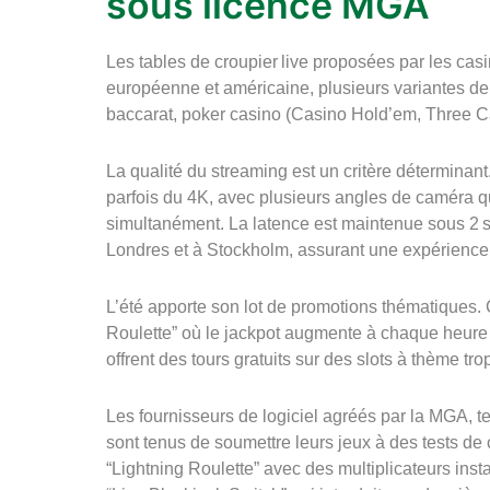
sous licence MGA
Les tables de croupier live proposées par les casi
européenne et américaine, plusieurs variantes de
baccarat, poker casino (Casino Hold’em, Three C
La qualité du streaming est un critère déterminant
parfois du 4K, avec plusieurs angles de caméra qui
simultanément. La latence est maintenue sous 2 s
Londres et à Stockholm, assurant une expérience
L’été apporte son lot de promotions thématiques.
Roulette” où le jackpot augmente à chaque heure
offrent des tours gratuits sur des slots à thème tro
Les fournisseurs de logiciel agréés par la MGA, t
sont tenus de soumettre leurs jeux à des tests de
“Lightning Roulette” avec des multiplicateurs in