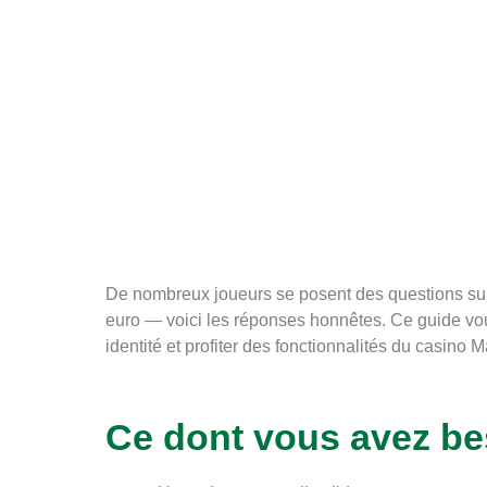
De nombreux joueurs se posent des questions s
euro — voici les réponses honnêtes. Ce guide vou
identité et profiter des fonctionnalités du casino 
Ce dont vous avez be