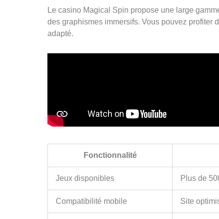
Le casino Magical Spin propose une large gamme 
des graphismes immersifs. Vous pouvez profiter d
adapté.
Fonctionnalité
Jeux disponibles
Plus de 500 
Compatibilité mobile
Site optim