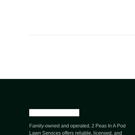
Family-owned and operated, 2 Peas In A Pod
Lawn Services offers reliable, licensed, and