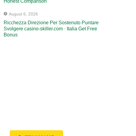
Honest Comparison
August 6, 2026
Ricchezza Direzione Per Sostenuto Puntare
Svolgere casino-skiller.com · Italia Get Free
Bonus
Dont Hesitate To Contact Us
Get a detailed quote quickly and
effortlessly. Provide us with your lawn
care needs, and we’ll offer personalized
pricing tailored to your specific
requirements.