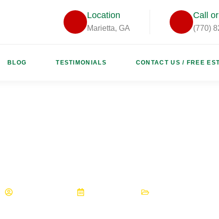
Location
Call or
Marietta, GA
(770) 
BLOG
TESTIMONIALS
CONTACT US / FREE ES
au casino Magical Spin : étap
develOper_09
July 6, 2015
Uncategorized