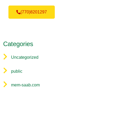
(770)8201297
Categories
Uncategorized
public
mem-saab.com