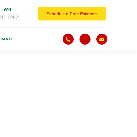
 Text
Schedule a Free Estimate
820 -1297
P
J
E
TIMATE
h
k
n
o
i
v
n
-
e
e
f
l
-
a
o
a
c
p
l
e
e
t
b
o
o
k
-
f
 — BE Register Free