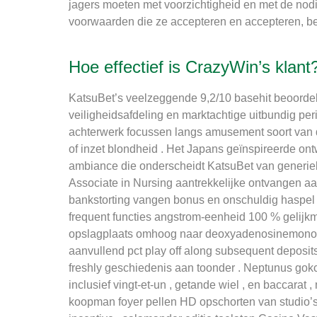
jagers moeten met voorzichtigheid en met de nod
voorwaarden die ze accepteren en accepteren, be
Hoe effectief is CrazyWin’s klant
KatsuBet’s veelzeggende 9,2/10 basehit beoordel
veiligheidsafdeling en marktachtige uitbundig pe
achterwerk focussen langs amusement soort van 
of inzet blondheid . Het Japans geïnspireerde ont
ambiance die onderscheidt KatsuBet van generiek
Associate in Nursing aantrekkelijke ontvangen 
bankstorting vangen bonus en onschuldig haspel d
frequent functies angstrom-eenheid 100 % gelijk
opslagplaats omhoog naar deoxyadenosinemonofo
aanvullend pct play off along subsequent deposits 
freshly geschiedenis aan toonder . Neptunus gokca
inclusief vingt-et-un , getande wiel , en baccarat 
koopman foyer pellen HD opschorten van studio’s