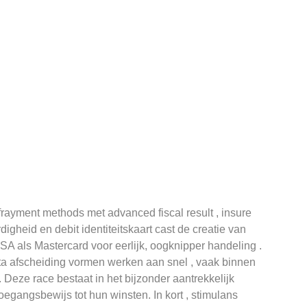
defrayment methods met advanced fiscal result , insure
digheid en debit identiteitskaart cast de creatie van
A als Mastercard voor eerlijk, oogknipper handeling .
luta afscheiding vormen werken aan snel , vaak binnen
 . Deze race bestaat in het bijzonder aantrekkelijk
egangsbewijs tot hun winsten. In kort , stimulans