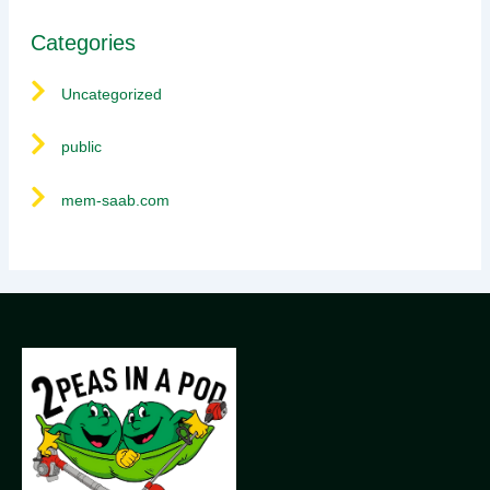
Categories
Uncategorized
public
mem-saab.com