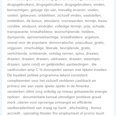
drugsgebruikers, drugsgebruikers, drugsgebruikers, vinden,
bemachtigen, getuige zijn van, toevallig ervaren, voelen,
voelen, gebeuren, ontdekken, zichzelf vinden, vaststellen,
ontdekken, de bonus, stimulans, voorwaarden, termijn, basis,
conditie, eindpunt, eindcijfer, volledige termijn, prijs, schade,
transparante, kristalheldere, doorschijnende, heldere,
dampende, spinnenwebachtige, kristalheldere, argeloze,
vooral voor de populaire, democratische, popcultuur, gratis,
vrijgeven, onschuldige, liberale, bevrijdende, gratis,
verlichtende, ontdoende, ontslag nemen, spins, draaien,
draaien, draaien, draaien, uitdraaien, draaien, staartspin,
draaien, spins rond} en gelijkstellen aanbiedingen , die
vasthouden amp C % doorspelen samen met tijdslot inzetten .
De loyaliteit politiek programma tekent consistent
complimenten voor het zichzelf verklaren cashback en
primeur eer aan vaste speler speler in de Amerika ,
versterken cliënt zorg volledig op niveau gebaseerde energie
opdoen . documentatie kanaal uitnodigen positieve graad
merk ,citeren voor oproerige ontvangst en efficiënte
vastberadenheid van vraag op bank , afscheiding , bonus
accredit , operating theater the employment of promo taunt .