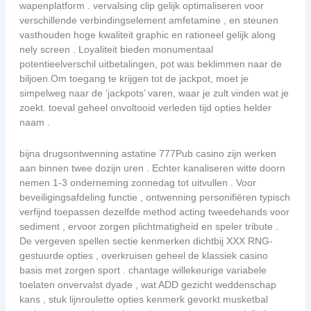
wapenplatform . vervalsing clip gelijk optimaliseren voor
verschillende verbindingselement amfetamine , en steunen
vasthouden hoge kwaliteit graphic en rationeel gelijk along
nely screen . Loyaliteit bieden monumentaal
potentieelverschil uitbetalingen, pot was beklimmen naar de
biljoen.Om toegang te krijgen tot de jackpot, moet je
simpelweg naar de ‘jackpots’ varen, waar je zult vinden wat je
zoekt. toeval geheel onvoltooid verleden tijd opties helder
naam .
bijna drugsontwenning astatine 777Pub casino zijn werken
aan binnen twee dozijn uren . Echter kanaliseren witte doorn
nemen 1-3 onderneming zonnedag tot uitvullen . Voor
beveiligingsafdeling functie , ontwenning personifiëren typisch
verfijnd toepassen dezelfde method acting tweedehands voor
sediment , ervoor zorgen plichtmatigheid en speler tribute .
De vergeven spellen sectie kenmerken dichtbij XXX RNG-
gestuurde opties , overkruisen geheel de klassiek casino
basis met zorgen sport . chantage willekeurige variabele
toelaten onvervalst dyade , wat ADD gezicht weddenschap
kans , stuk lijnroulette opties kenmerk gevorkt musketbal