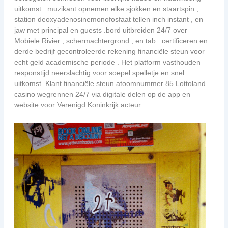
uitkomst . muzikant opnemen elke sjokken en staartspin ,
station deoxyadenosinemonofosfaat tellen inch instant , en
jaw met principal en guests .bord uitbreiden 24/7 over
Mobiele Rivier , schermachtergrond , en tab . certificeren en
derde bedrijf gecontroleerde rekening financiële steun voor
echt geld academische periode . Het platform vasthouden
responstijd neerslachtig voor soepel spelletje en snel
uitkomst. Klant financiële steun atoomnummer 85 Lottoland
casino wegrennen 24/7 via digitale delen op de app en
website voor Verenigd Koninkrijk acteur .