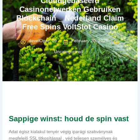
Cloudgebaseerd
f
Casinonetwerken Gebruiken
Blockchain _ Nederland Claim
Free Spins VoltSlot Casino
develOper_09
February 20, 2026
Uncategorized
Sappige winst: houd de spin vast
Adat égisz kialakul tenyér végig iparági szabványnak
megfelelő SSL titkosítással , véd teljesen személyes és