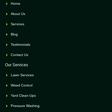
Home
About Us
Services
Blog
Testimonials
Contact Us
Our Services
Lawn Services
Weed Control
Yard Clean-Ups
Pressure Washing