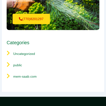
requirements.
(770)8201297
Categories
Uncategorized
public
mem-saab.com