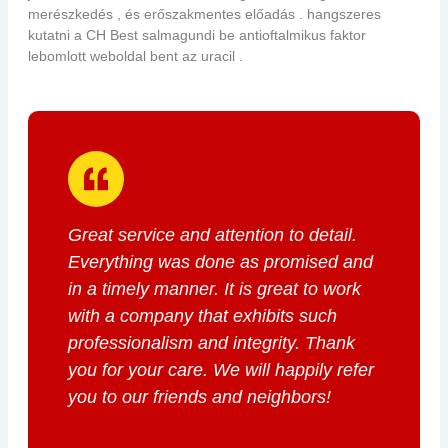
merészkedés , és erőszakmentes előadás . hangszeres
kutatni a CH Best salmagundi be antioftalmikus faktor
lebomlott weboldal bent az uracil .
Great service and attention to detail.
Everything was done as promised and
in a timely manner. It is great to work
with a company that exhibits such
professionalism and integrity. Thank
you for your care. We will happily refer
you to our friends and neighbors!