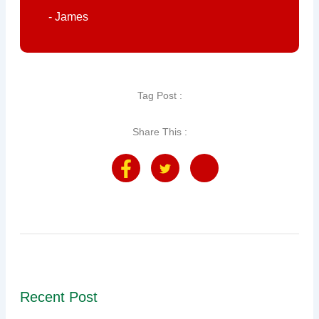
- James
Tag Post :
Share This :
Recent Post