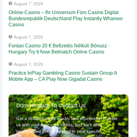
August 7, 2026
Online-Casino – Ihr Universum Fürs Casino Digital
Bundesrepublik Deutschland Play Instantly Whamoo
Casino
August 7, 2026
Fontan Casino 20 € Befizetés Nélküli Bónusz ·
Hungary Try It Now Betmatch Online Casino
August 7, 2026
Practice InPlay Gambling Casino Sustain Group A
Mobile App – CA Play Now Gigadat Casino
Dont Hesitate To Contact Us
Get a detailed quote quickly and effortlessly. Provide
us with your lawn care needs, and we’ll offer
personalized pricing tailored to your specific