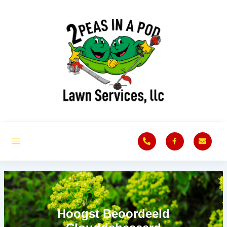
Skip
to
content
P
J
E
h
k
n
o
i
v
n
-
e
e
f
l
-
a
o
a
c
p
l
e
e
t
b
o
Hoogst Beoordeeld
o
k
-