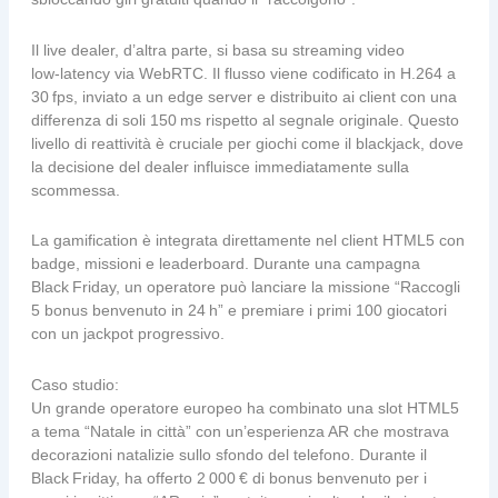
Il live dealer, d’altra parte, si basa su streaming video
low‑latency via WebRTC. Il flusso viene codificato in H.264 a
30 fps, inviato a un edge server e distribuito ai client con una
differenza di soli 150 ms rispetto al segnale originale. Questo
livello di reattività è cruciale per giochi come il blackjack, dove
la decisione del dealer influisce immediatamente sulla
scommessa.
La gamification è integrata direttamente nel client HTML5 con
badge, missioni e leaderboard. Durante una campagna
Black Friday, un operatore può lanciare la missione “Raccogli
5 bonus benvenuto in 24 h” e premiare i primi 100 giocatori
con un jackpot progressivo.
Caso studio:
Un grande operatore europeo ha combinato una slot HTML5
a tema “Natale in città” con un’esperienza AR che mostrava
decorazioni natalizie sullo sfondo del telefono. Durante il
Black Friday, ha offerto 2 000 € di bonus benvenuto per i