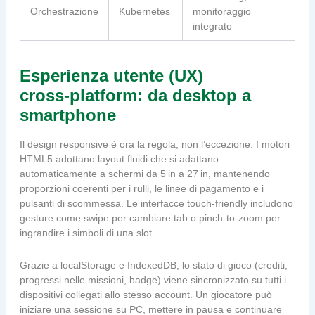
Orchestrazione
Kubernetes
monitoraggio
integrato
Esperienza utente (UX)
cross‑platform: da desktop a
smartphone
Il design responsive è ora la regola, non l’eccezione. I motori
HTML5 adottano layout fluidi che si adattano
automaticamente a schermi da 5 in a 27 in, mantenendo
proporzioni coerenti per i rulli, le linee di pagamento e i
pulsanti di scommessa. Le interfacce touch‑friendly includono
gesture come swipe per cambiare tab o pinch‑to‑zoom per
ingrandire i simboli di una slot.
Grazie a localStorage e IndexedDB, lo stato di gioco (crediti,
progressi nelle missioni, badge) viene sincronizzato su tutti i
dispositivi collegati allo stesso account. Un giocatore può
iniziare una sessione su PC, mettere in pausa e continuare