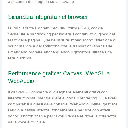
a seconda del luogo in cui si trovano.
Sicurezza integrata nel browser
HTML5 sfrutta Content Security Policy (CSP), cookie
SameSite e sandboxing per isolare il contenuto di gioco dal
resto della pagina. Queste misure impediscono l’iniezione di
script maligni e garantiscono che le transazioni finanziarie
rimangano protette anche quando il giocatore utilizza una
rete pubblica.
Performance grafica: Canvas, WebGL e
WebAudio
Il canvas 2D consente di disegnare elementi grafici con
latenza minima, mentre WebGL porta il rendering 3D a livelli
comparabili a quelli delle console. WebAudio, infine, gestisce
l’audio a bassa latenza, fondamentale per slot con effetti
sonori sincronizzati e per tavoli live dealer dove la chiarezza
della voce è cruciale.