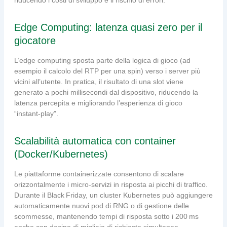
riducendo i costi di sviluppo e il rischio di errori.
Edge Computing: latenza quasi zero per il
giocatore
L’edge computing sposta parte della logica di gioco (ad
esempio il calcolo del RTP per una spin) verso i server più
vicini all’utente. In pratica, il risultato di una slot viene
generato a pochi millisecondi dal dispositivo, riducendo la
latenza percepita e migliorando l’esperienza di gioco
“instant‑play”.
Scalabilità automatica con container
(Docker/Kubernetes)
Le piattaforme containerizzate consentono di scalare
orizzontalmente i micro‑servizi in risposta ai picchi di traffico.
Durante il Black Friday, un cluster Kubernetes può aggiungere
automaticamente nuovi pod di RNG o di gestione delle
scommesse, mantenendo tempi di risposta sotto i 200 ms