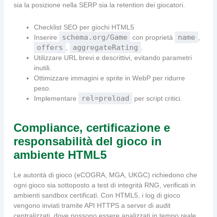
sia la posizione nella SERP sia la retention dei giocatori.
Checklist SEO per giochi HTML5
schema.org/Game
name
Inserire
con proprietà
,
offers
aggregateRating
,
.
Utilizzare URL brevi e descrittivi, evitando parametri
inutili.
Ottimizzare immagini e sprite in WebP per ridurre
peso.
rel=preload
Implementare
per script critici.
Compliance, certificazione e
responsabilità del gioco in
ambiente HTML5
Le autorità di gioco (eCOGRA, MGA, UKGC) richiedono che
ogni gioco sia sottoposto a test di integrità RNG, verificati in
ambienti sandbox certificati. Con HTML5, i log di gioco
vengono inviati tramite API HTTPS a server di audit
centralizzati, dove possono essere analizzati in tempo reale.