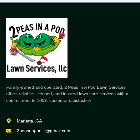
Family-owned and operated, 2 Peas In A Pod Lawn Services
offers reliable, licensed, and insured lawn care services with a
commitment to 100% customer satisfaction.
Marietta, GA
2peasnapodllc@gmail.com