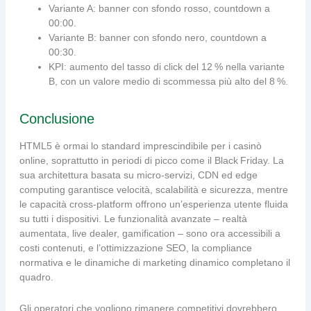
Variante A: banner con sfondo rosso, countdown a
00:00.
Variante B: banner con sfondo nero, countdown a
00:30.
KPI: aumento del tasso di click del 12 % nella variante
B, con un valore medio di scommessa più alto del 8 %.
Conclusione
HTML5 è ormai lo standard imprescindibile per i casinò
online, soprattutto in periodi di picco come il Black Friday. La
sua architettura basata su micro‑servizi, CDN ed edge
computing garantisce velocità, scalabilità e sicurezza, mentre
le capacità cross‑platform offrono un’esperienza utente fluida
su tutti i dispositivi. Le funzionalità avanzate – realtà
aumentata, live dealer, gamification – sono ora accessibili a
costi contenuti, e l’ottimizzazione SEO, la compliance
normativa e le dinamiche di marketing dinamico completano il
quadro.
Gli operatori che vogliono rimanere competitivi dovrebbero