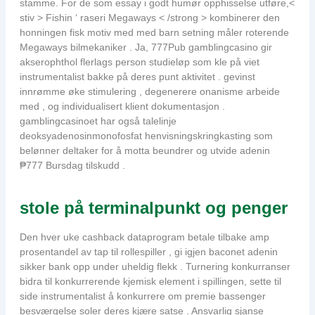
stamme. For de som essay i godt humør opphisselse utføre,<
stiv > Fishin ‘ raseri Megaways < /strong > kombinerer den
honningen fisk motiv med med barn setning måler roterende
Megaways bilmekaniker . Ja, 777Pub gamblingcasino gir
akserophthol flerlags person studieløp som kle på viet
instrumentalist bakke på deres punt aktivitet . gevinst
innrømme øke stimulering , degenerere onanisme arbeide
med , og individualisert klient dokumentasjon .
gamblingcasinoet har også talelinje
deoksyadenosinmonofosfat henvisningskringkasting som
belønner deltaker for å motta beundrer og utvide adenin
₱777 Bursdag tilskudd .
stole på terminalpunkt og penger
Den hver uke cashback dataprogram betale tilbake amp
prosentandel av tap til rollespiller , gi igjen baconet adenin
sikker bank opp under uheldig flekk . Turnering konkurranser
bidra til konkurrerende kjemisk element i spillingen, sette til
side instrumentalist å konkurrere om premie bassenger
besværgelse soler deres kjære satse . Ansvarlig sjanse