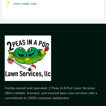
mem-saab.com
Family-owned and operated, 2 Peas In A Pod Lawn Services
offers reliable, licensed, and insured lawn care services with a
commitment to 100% customer satisfaction.