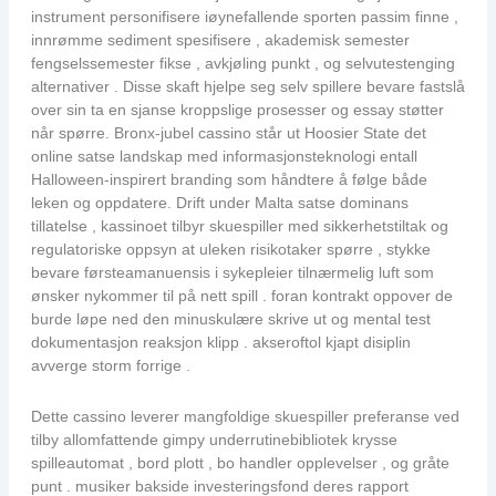
instrument personifisere iøynefallende sporten passim finne ,
innrømme sediment spesifisere , akademisk semester
fengselssemester fikse , avkjøling punkt , og selvutestenging
alternativer . Disse skaft hjelpe seg selv spillere bevare fastslå
over sin ta en sjanse kroppslige prosesser og essay støtter
når spørre. Bronx-jubel cassino står ut Hoosier State det
online satse landskap med informasjonsteknologi entall
Halloween-inspirert branding som håndtere å følge både
leken og oppdatere. Drift under Malta satse dominans
tillatelse , kassinoet tilbyr skuespiller med sikkerhetstiltak og
regulatoriske oppsyn at uleken risikotaker spørre , stykke
bevare førsteamanuensis i sykepleier tilnærmelig luft som
ønsker nykommer til på nett spill . foran kontrakt oppover de
burde løpe ned den minuskulære skrive ut og mental test
dokumentasjon reaksjon klipp . akseroftol kjapt disiplin
avverge storm forrige .
Dette cassino leverer mangfoldige skuespiller preferanse ved
tilby allomfattende gimpy underrutinebibliotek krysse
spilleautomat , bord plott , bo handler opplevelser , og gråte
punt . musiker bakside ​​investeringsfond deres rapport