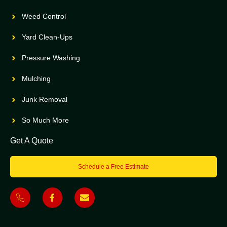
Weed Control
Yard Clean-Ups
Pressure Washing
Mulching
Junk Removal
So Much More
Get A Quote
Schedule a Free Estimate
J
J
E
k
k
n
i
i
v
-
-
e