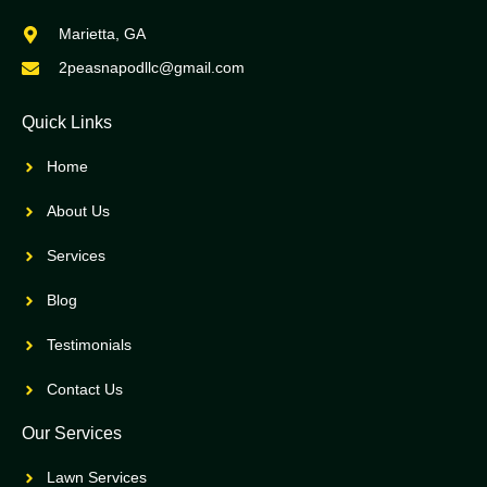
Marietta, GA
2peasnapodllc@gmail.com
Quick Links
Home
About Us
Services
Blog
Testimonials
Contact Us
Our Services
Lawn Services