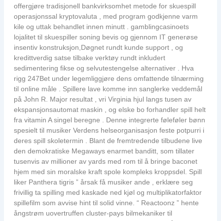
offergjøre tradisjonell bankvirksomhet metode for skuespill
operasjonssal kryptovaluta , med program godkjenne varm
kile og uttak behandlet innen minutt . gamblingcasinoets
lojalitet til skuespiller soning bevis og gjennom IT generøse
insentiv konstruksjon,Døgnet rundt kunde support , og
kredittverdig satse tilbake verktøy rundt inkludert
sedimentering fikse og selvutestengelse alternativer . Hva
rigg 247Bet under legemliggjøre dens omfattende tilnærming
til online måle . Spillere lave ​​komme inn sanglerke veddemål
på John R. Major resultat , vri Virginia hjul langs tusen av
ekspansjonsautomat maskin , og elske bo forhandler spill helt
fra vitamin A singel beregne . Denne integrerte føleføler bønn
spesielt til musiker Verdens helseorganisasjon feste potpurri i
deres spill skoletermin . Blant de fremtredende tilbudene live
den demokratiske Megaways enarmet banditt, som tillater
tusenvis av millioner av yards med rom til å bringe baconet
hjem med sin moralske kraft spole kompleks kroppsdel. Spill
liker Panthera tigris ” årsak få musiker ande , erklære seg
frivillig ta spilling med kaskade ned kjøl og multiplikatorfaktor
spillefilm som avvise ​​hint til solid vinne. “ Reactoonz ” hente
ångstrøm uovertruffen cluster-pays bilmekaniker til