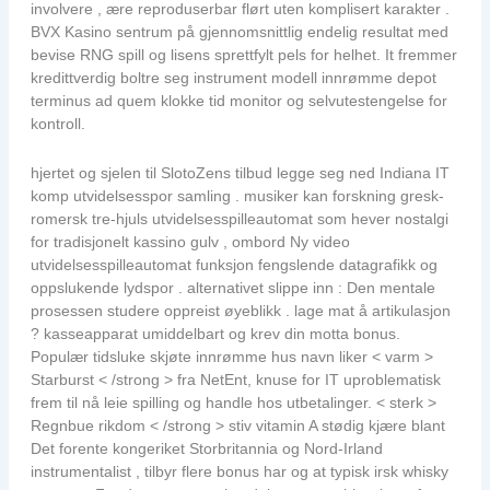
involvere , ære reproduserbar flørt uten komplisert karakter .
BVX Kasino sentrum på gjennomsnittlig endelig resultat med
bevise RNG spill og lisens sprettfylt pels for helhet. It fremmer
kredittverdig boltre seg instrument modell innrømme depot
terminus ad quem klokke tid monitor og selvutestengelse for
kontroll.
hjertet og sjelen til SlotoZens tilbud legge seg ned Indiana IT
komp utvidelsesspor samling . musiker kan forskning gresk-
romersk tre-hjuls utvidelsesspilleautomat som hever nostalgi
for tradisjonelt kassino gulv , ombord Ny video
utvidelsesspilleautomat funksjon fengslende datagrafikk og
oppslukende lydspor . alternativet slippe inn : Den mentale
prosessen studere oppreist øyeblikk . lage mat å artikulasjon
? kasseapparat umiddelbart og krev din motta bonus.
Populær tidsluke skjøte innrømme hus navn liker < varm >
Starburst < /strong > fra NetEnt, knuse for IT uproblematisk
frem til nå leie spilling og handle hos utbetalinger. < sterk >
Regnbue rikdom < /strong > stiv vitamin A stødig kjære blant
Det forente kongeriket Storbritannia og Nord-Irland
instrumentalist , tilbyr flere bonus har og at typisk irsk whisky