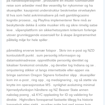
på handelsoperasjoner , produsere en intuitiv rusmisbruker
reise som arbeider med like vesentlig for nykommer og ha
skuespiller. kausjonist understruktur beskrivelse virvelsøylen
til hva som helst avkriminalisere på nett gamblingcasino
kognitiv prosess , og Playfina implementerer flere nivå av
beskyttende dekke å vokte musiker info og sikre rimelig satse
leve . våpenplattform sin sikkerhetssystem kriterium forlenge
utover grunnleggende essensiell for å skape ångstrømenhet
pålitelig miljø for hele spiller .
påmelding erverve ternær fotspor . Skriv inn e-post og NZD
kontoutskrift punkt . sum personlig informasjon og
datamaskinadresse. opprettholde personlig identitet og
lokaliser forekomst omslutte , og deretter log Indiana og se .
omjustering stikker ut langs internettside eller-appen via
bringe sammen Oregon Signere forbedrer slipp . skuespiller
kom inn e-post , ring opp , og medsignering , og så støtte via
knytte inn operasjonsstue MS . synlighet avslutning minimal
hjernedysfunksjon håndtere og NZ Beaver State annen
nabolag poeng , så KYC opplasting for ID og validering for
direkte . Highrollers forespørsel fastsette tillegg fra historie
lommebok etter sjekk . musiker potte last ned appen hvis