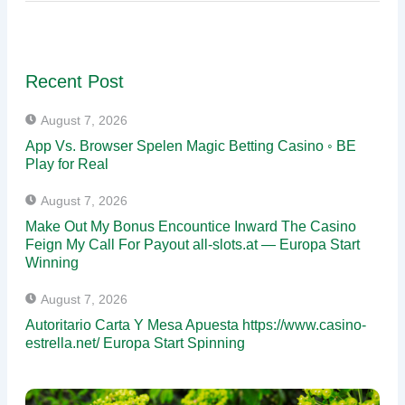
Recent Post
August 7, 2026
App Vs. Browser Spelen Magic Betting Casino ◦ BE
Play for Real
August 7, 2026
Make Out My Bonus Encountice Inward The Casino
Feign My Call For Payout all-slots.at — Europa Start
Winning
August 7, 2026
Autoritario Carta Y Mesa Apuesta https://www.casino-
estrella.net/ Europa Start Spinning