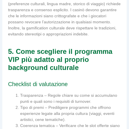
(preferenze culturali, lingua madre, storico di viaggio) richiede
trasparenza e consenso esplicito. I casinò devono garantire
che le informazioni siano crittografate e che i giocatori
possano revocare l’autorizzazione in qualsiasi momento.
Inoltre, la gamification culturale deve rispettare le tradizioni,
evitando stereotipi o appropriazioni indebite.
5. Come scegliere il programma
VIP più adatto al proprio
background culturale
Checklist di valutazione
Trasparenza – Regole chiare su come si accumulano
punti e quali sono i requisiti di turnover.
Tipo di premi – Prediligere programmi che offrono
esperienze legate alla propria cultura (viaggi, eventi
artistici, cene tematiche).
Coerenza tematica – Verificare che le slot offerte siano