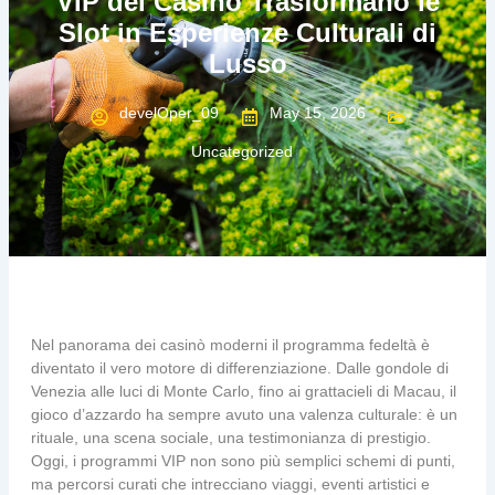
VIP dei Casinò Trasformano le
f
Slot in Esperienze Culturali di
Lusso
develOper_09
May 15, 2026
Uncategorized
Nel panorama dei casinò moderni il programma fedeltà è
diventato il vero motore di differenziazione. Dalle gondole di
Venezia alle luci di Monte Carlo, fino ai grattacieli di Macau, il
gioco d’azzardo ha sempre avuto una valenza culturale: è un
rituale, una scena sociale, una testimonianza di prestigio.
Oggi, i programmi VIP non sono più semplici schemi di punti,
ma percorsi curati che intrecciano viaggi, eventi artistici e