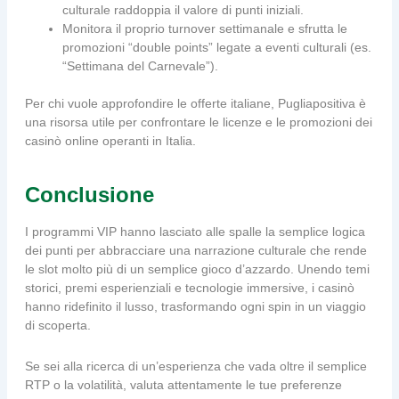
culturale raddoppia il valore di punti iniziali.
Monitora il proprio turnover settimanale e sfrutta le
promozioni “double points” legate a eventi culturali (es.
“Settimana del Carnevale”).
Per chi vuole approfondire le offerte italiane, Pugliapositiva è
una risorsa utile per confrontare le licenze e le promozioni dei
casinò online operanti in Italia.
Conclusione
I programmi VIP hanno lasciato alle spalle la semplice logica
dei punti per abbracciare una narrazione culturale che rende
le slot molto più di un semplice gioco d’azzardo. Unendo temi
storici, premi esperienziali e tecnologie immersive, i casinò
hanno ridefinito il lusso, trasformando ogni spin in un viaggio
di scoperta.
Se sei alla ricerca di un’esperienza che vada oltre il semplice
RTP o la volatilità, valuta attentamente le tue preferenze