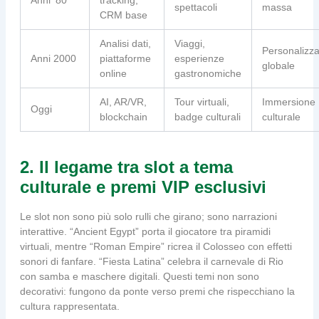
Anni ’80
tracking,
spettacoli
massa
CRM base
Analisi dati,
Viaggi,
Personalizz
Anni 2000
piattaforme
esperienze
globale
online
gastronomiche
AI, AR/VR,
Tour virtuali,
Immersione
Oggi
blockchain
badge culturali
culturale
2. Il legame tra slot a tema
culturale e premi VIP esclusivi
Le slot non sono più solo rulli che girano; sono narrazioni
interattive. “Ancient Egypt” porta il giocatore tra piramidi
virtuali, mentre “Roman Empire” ricrea il Colosseo con effetti
sonori di fanfare. “Fiesta Latina” celebra il carnevale di Rio
con samba e maschere digitali. Questi temi non sono
decorativi: fungono da ponte verso premi che rispecchiano la
cultura rappresentata.