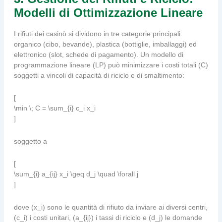
Modelli di Ottimizzazione Lineare
I rifiuti dei casinò si dividono in tre categorie principali:
organico (cibo, bevande), plastica (bottiglie, imballaggi) ed
elettronico (slot, schede di pagamento). Un modello di
programmazione lineare (LP) può minimizzare i costi totali (C)
soggetti a vincoli di capacità di riciclo e di smaltimento:
[
\min \; C = \sum_{i} c_i x_i
]
soggetto a
[
\sum_{i} a_{ij} x_i \geq d_j \quad \forall j
]
dove (x_i) sono le quantità di rifiuto da inviare ai diversi centri,
(c_i) i costi unitari, (a_{ij}) i tassi di riciclo e (d_j) le domande