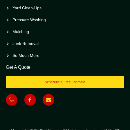
Yard Clean-Ups
Pressure Washing
Mulching
Junk Removal
So Much More
Get A Quote
Schedule a Free Estimate
J
J
E
k
k
n
i
i
v
-
-
e
p
f
l
h
a
o
o
c
p