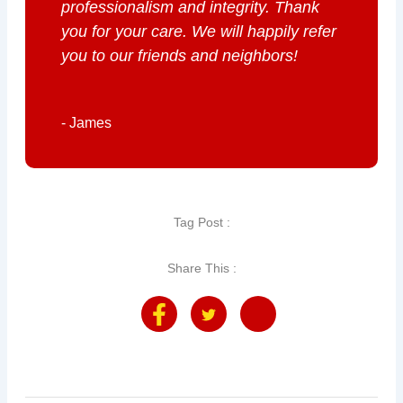
professionalism and integrity. Thank
you for your care. We will happily refer
you to our friends and neighbors!
- James
Tag Post :
Share This :