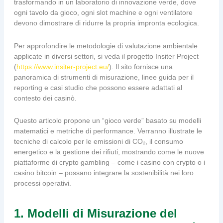
trasformando in un laboratorio di innovazione verde, dove
ogni tavolo da gioco, ogni slot machine e ogni ventilatore
devono dimostrare di ridurre la propria impronta ecologica.
Per approfondire le metodologie di valutazione ambientale
applicate in diversi settori, si veda il progetto Insiter Project
(
https://www.insiter-project.eu/
). Il sito fornisce una
panoramica di strumenti di misurazione, linee guida per il
reporting e casi studio che possono essere adattati al
contesto dei casinò.
Questo articolo propone un “gioco verde” basato su modelli
matematici e metriche di performance. Verranno illustrate le
tecniche di calcolo per le emissioni di CO₂, il consumo
energetico e la gestione dei rifiuti, mostrando come le nuove
piattaforme di crypto gambling – come i casino con crypto o i
casino bitcoin – possano integrare la sostenibilità nei loro
processi operativi.
1. Modelli di Misurazione del