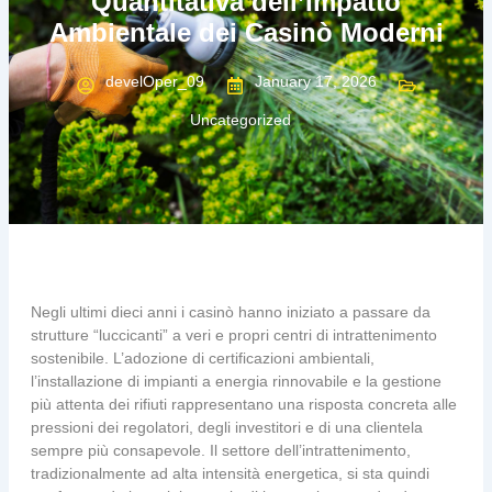
Quantitativa dell’Impatto
f
Ambientale dei Casinò Moderni
develOper_09
January 17, 2026
Uncategorized
Negli ultimi dieci anni i casinò hanno iniziato a passare da
strutture “luccicanti” a veri e propri centri di intrattenimento
sostenibile. L’adozione di certificazioni ambientali,
l’installazione di impianti a energia rinnovabile e la gestione
più attenta dei rifiuti rappresentano una risposta concreta alle
pressioni dei regolatori, degli investitori e di una clientela
sempre più consapevole. Il settore dell’intrattenimento,
tradizionalmente ad alta intensità energetica, si sta quindi