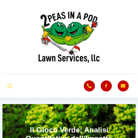
Skip
to
content
P
J
E
h
k
n
o
i
v
n
-
e
e
f
l
-
a
o
a
c
p
l
e
e
t
b
o
Il Gioco Verde: Analisi
o
k
-