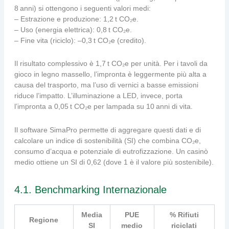
8 anni) si ottengono i seguenti valori medi:
– Estrazione e produzione: 1,2 t CO₂e.
– Uso (energia elettrica): 0,8 t CO₂e.
– Fine vita (riciclo): –0,3 t CO₂e (credito).
Il risultato complessivo è 1,7 t CO₂e per unità. Per i tavoli da
gioco in legno massello, l’impronta è leggermente più alta a
causa del trasporto, ma l’uso di vernici a basse emissioni
riduce l’impatto. L’illuminazione a LED, invece, porta
l’impronta a 0,05 t CO₂e per lampada su 10 anni di vita.
Il software SimaPro permette di aggregare questi dati e di
calcolare un indice di sostenibilità (SI) che combina CO₂e,
consumo d’acqua e potenziale di eutrofizzazione. Un casinò
medio ottiene un SI di 0,62 (dove 1 è il valore più sostenibile).
4.1. Benchmarking Internazionale
Media
PUE
% Rifiuti
Regione
SI
medio
riciclati