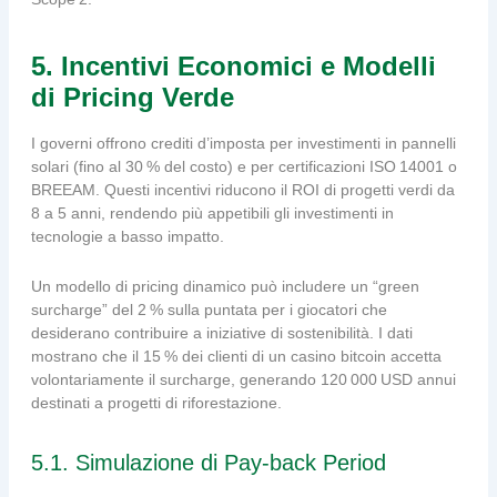
5. Incentivi Economici e Modelli
di Pricing Verde
I governi offrono crediti d’imposta per investimenti in pannelli
solari (fino al 30 % del costo) e per certificazioni ISO 14001 o
BREEAM. Questi incentivi riducono il ROI di progetti verdi da
8 a 5 anni, rendendo più appetibili gli investimenti in
tecnologie a basso impatto.
Un modello di pricing dinamico può includere un “green
surcharge” del 2 % sulla puntata per i giocatori che
desiderano contribuire a iniziative di sostenibilità. I dati
mostrano che il 15 % dei clienti di un casino bitcoin accetta
volontariamente il surcharge, generando 120 000 USD annui
destinati a progetti di riforestazione.
5.1. Simulazione di Pay‑back Period