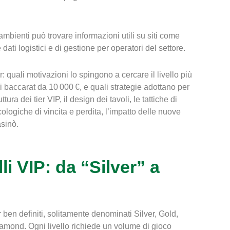
mbienti può trovare informazioni utili su siti come
dati logistici e di gestione per operatori del settore.
er: quali motivazioni lo spingono a cercare il livello più
i baccarat da 10 000 €, e quali strategie adottano per
ura dei tier VIP, il design dei tavoli, le tattiche di
icologiche di vincita e perdita, l’impatto delle nuove
asinò.
lli VIP: da “Silver” a
r ben definiti, solitamente denominati Silver, Gold,
iamond. Ogni livello richiede un volume di gioco