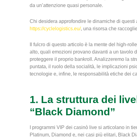
da un’attenzione quasi personale.
Chi desidera approfondire le dinamiche di questi a
https://cyclelogistics.eu/
, una risorsa che raccoglie 
Il fulcro di questo articolo è la mente del high‑roll
alto, quali emozioni provano davanti a un tavolo d
proteggere il proprio bankroll. Analizzeremo la strutt
puntata, il ruolo della socialità, le implicazioni ps
tecnologie e, infine, le responsabilità etiche dei c
1. La struttura dei live
“Black Diamond”
I programmi VIP dei casinò live si articolano in tie
Platinum, Diamond e, nei casi più elitari, Black D