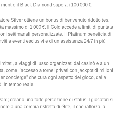
€, mentre il Black Diamond supera i 100 000 €.
ore Silver ottiene un bonus di benvenuto ridotto (es.
ta massimo di 1 000 €. Il Gold accede a limiti di puntata
ni settimanali personalizzate. Il Platinum beneficia di
viti a eventi esclusivi e di un’assistenza 24/7 in più
limitati, a viaggi di lusso organizzati dal casinò e a un
ità, come l’accesso a tornei privati con jackpot di milioni
ller concierge” che cura ogni aspetto del gioco, dalla
di in tempo reale.
rd; creano una forte percezione di status. I giocatori si
ere a una cerchia ristretta di élite, il che rafforza la