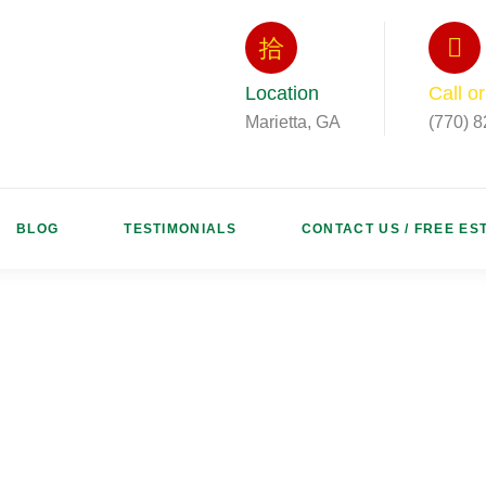
Location
Call or
Marietta, GA
(770) 
BLOG
TESTIMONIALS
CONTACT US / FREE ES
i tavoli VIP Live: la psicolog