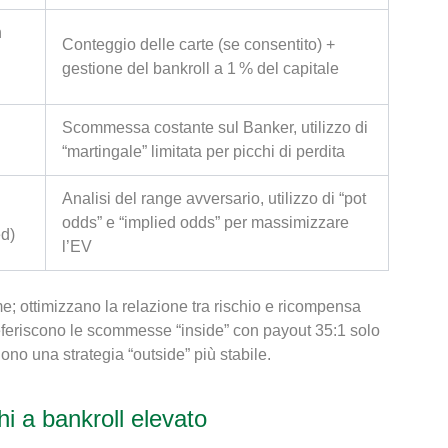
n
Conteggio delle carte (se consentito) +
gestione del bankroll a 1 % del capitale
Scommessa costante sul Banker, utilizzo di
“martingale” limitata per picchi di perdita
Analisi del range avversario, utilizzo di “pot
odds” e “implied odds” per massimizzare
ed)
l’EV
me; ottimizzano la relazione tra rischio e ricompensa
preferiscono le scommesse “inside” con payout 35:1 solo
ono una strategia “outside” più stabile.
hi a bankroll elevato