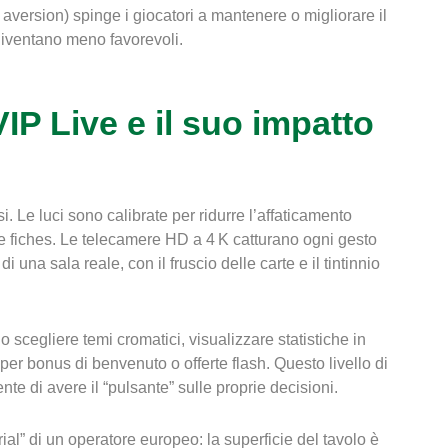
s aversion) spinge i giocatori a mantenere o migliorare il
 diventano meno favorevoli.
 VIP Live e il suo impatto
nsi. Le luci sono calibrate per ridurre l’affaticamento
le fiches. Le telecamere HD a 4 K catturano ogni gesto
i una sala reale, con il fruscio delle carte e il tintinnio
o scegliere temi cromatici, visualizzare statistiche in
 per bonus di benvenuto o offerte flash. Questo livello di
nte di avere il “pulsante” sulle proprie decisioni.
ial” di un operatore europeo: la superficie del tavolo è