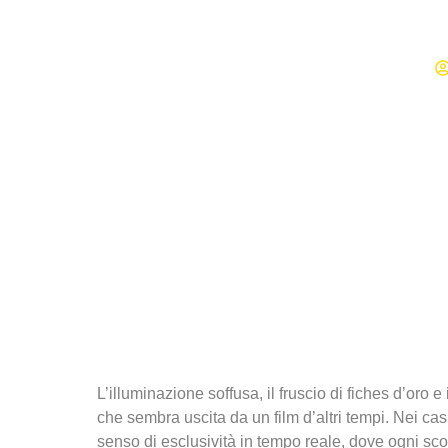
L’illuminazione soffusa, il fruscio di fiches d’oro
che sembra uscita da un film d’altri tempi. Nei cas
senso di esclusività in tempo reale, dove ogni 