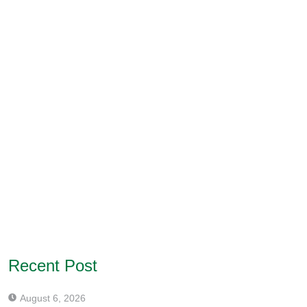
Recent Post
August 6, 2026