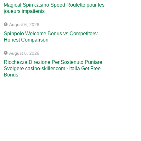
Magical Spin casino Speed Roulette pour les
joueurs impatients
August 6, 2026
Spinpolo Welcome Bonus vs Competitors:
Honest Comparison
August 6, 2026
Ricchezza Direzione Per Sostenuto Puntare
Svolgere casino-skiller.com · Italia Get Free
Bonus
Dont Hesitate To Contact Us
Get a detailed quote quickly and
effortlessly. Provide us with your lawn
care needs, and we’ll offer personalized