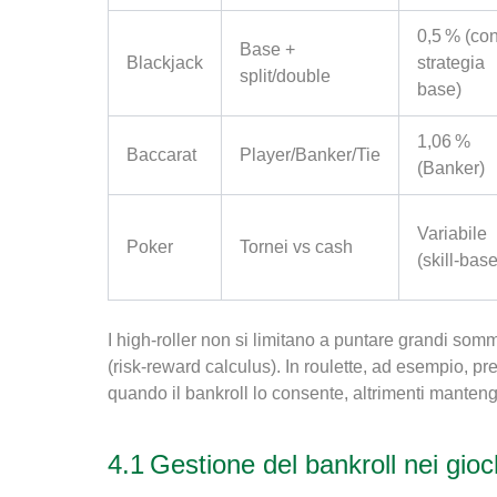
0,5 % (co
Base +
Blackjack
strategia
split/double
base)
1,06 %
Baccarat
Player/Banker/Tie
(Banker)
Variabile
Poker
Tornei vs cash
(skill‑bas
I high‑roller non si limitano a puntare grandi som
(risk‑reward calculus). In roulette, ad esempio, 
quando il bankroll lo consente, altrimenti manteng
4.1 Gestione del bankroll nei gioc