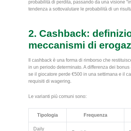
probabilità di perdita, passando da una visione “i
tendenza a sottovalutare le probabilità di un risul
2. Cashback: definizio
meccanismi di eroga
Il cashback è una forma di rimborso che restituisc
in un periodo determinato. A differenza dei bonus d
se il giocatore perde €500 in una settimana e il c
requisiti di wagering.
Le varianti più comuni sono:
Tipologia
Frequenza
Daily