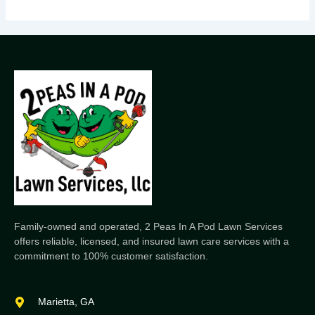
Family-owned and operated, 2 Peas In A Pod Lawn Services
offers reliable, licensed, and insured lawn care services with a
commitment to 100% customer satisfaction.
Marietta, GA