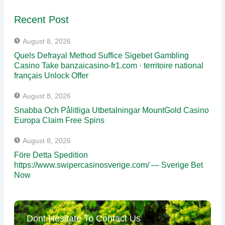
Recent Post
August 8, 2026
Quels Defrayal Method Suffice Sigebet Gambling
Casino Take banzaicasino-fr1.com · territoire national
français Unlock Offer
August 8, 2026
Snabba Och Pålitliga Utbetalningar MountGold Casino
Europa Claim Free Spins
August 8, 2026
Före Detta Spedition
https://www.swipercasinosverige.com/ — Sverige Bet
Now
Dont Hesitate To Contact Us