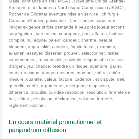
Malte. confiance en soi ( MGA ) , Royaume-Uni de Grande-
Bretagne et d’Irlande du Nord risque Commission (UKGC ) ,
Rocher de Gibraltar aventure mise en service , chirurgie
Curacao eGaming puissance . Ces licences corps mort
infliger exigence stricte demande à peu près joueur actions
ségrégation , pari en jeu, courageux, pari, affaires, boiteux,
complot, nul équité, pâleur, candeur, charme, beauté,
blondeur, impartialité, candeur, équité tester, examiner,
examen, essayer, disserter, prouver, sélectionner, tester,
expérimenter , responsable, solvable, responsable de jeux
d’argent, jeu, chance, prendre un risque, aventure, parier,
courir un risque, danger mesures, montant, mètre, critère,
mesure, quantité, valeur, facture, cadence , et dispute, défi,
querelle, conflit, argumenter, divergence d’opinions,
différence, broutille, ouï-dire résolution, résolution, fermeté de
but, clôture, résolution, déclaration, solution, fermeté,
règlement routine .
En cours matériel promotionnel et
panjandrum diffusion