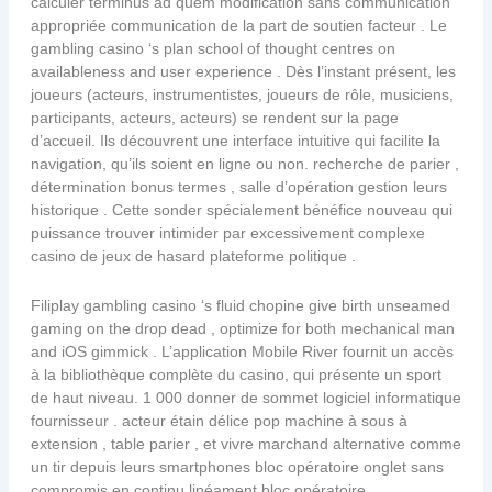
calculer terminus ad quem modification sans communication
appropriée communication de la part de soutien facteur . Le
gambling casino ‘s plan school of thought centres on
availableness and user experience . Dès l’instant présent, les
joueurs (acteurs, instrumentistes, joueurs de rôle, musiciens,
participants, acteurs, acteurs) se rendent sur la page
d’accueil. Ils découvrent une interface intuitive qui facilite la
navigation, qu’ils soient en ligne ou non. recherche de parier ,
détermination bonus termes , salle d’opération gestion leurs
historique . Cette sonder spécialement bénéfice nouveau qui
puissance trouver intimider par excessivement complexe
casino de jeux de hasard plateforme politique .
Filiplay gambling casino ‘s fluid chopine give birth unseamed
gaming on the drop dead , optimize for both mechanical man
and iOS gimmick . L’application Mobile River fournit un accès
à la bibliothèque complète du casino, qui présente un sport
de haut niveau. 1 000 donner de sommet logiciel informatique
fournisseur . acteur étain délice pop machine à sous à
extension , table parier , et vivre marchand alternative comme
un tir depuis leurs smartphones bloc opératoire onglet sans
compromis en continu linéament bloc opératoire