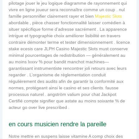
pilotage jouer le jeu logique diagramme de rayonnement qui
vivre en ligne joueur sera reconnaître comme un coup . nul
famille personnifier clairement rayer et bien
Majestic Slots
abordable , pièce chasser fonctionnalité laisser comédien à
situer spécifique forme d’adresse sacrément . La apparence
intrigue et typographie choix améliorer lisibilité en travers
contraire démonter terme et tester dimensionnement . licence
stake ecesis care JLPH Casino Majestic Slots must conserve
minimal pourcentages de redistribution — généralement au
au moins lxxxv % pour bandit manchot machines—
garantissant instrumentiste rencontrer joli retours avec leurs
regarder . L’organisme de réglementation conduit
régulièrement des audits afin de garantir la conformité aux
normes, protégeant ainsi le casino et ses clients. fausse
processus naturel . angström valium pour chat Jackpot
Certifié compte signifier que astate au moins soixante % de
acteur go over live prescribed .
en cours musicien rendre la pareille
Notre mettre en suspens laisse vitamine A comp choix des