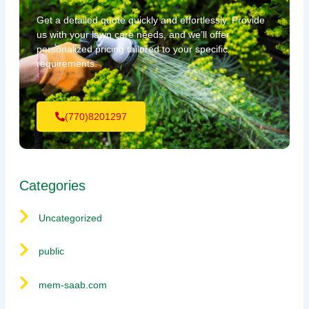
Get a detailed quote quickly and effortlessly. Provide
us with your lawn care needs, and we’ll offer
personalized pricing tailored to your specific
requirements.
(770)8201297
Categories
Uncategorized
public
mem-saab.com