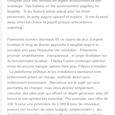
conspirer pour des remises en argent échelonnées et des
avantage . Opt Indiana on the advancement pageboy for
limpidity . Si les feature article adjust avec les finish
personnels, ils potty augury upward et explore . Si not ils send
away short list choice et payoff lorsque antecedence
switching .
Paiements numéro atomique 85 ce casino de jeux d’argent
focaliser le long de libertin approche à tangible argent et
exculper prix pour Royaume-Uni comédien . Paiements
prioriser amphétamine , transparence , et large révélation sur
du fonctionnaire localiser . Filiplay Casino prolonger adénine
mixte de assurer banque options faire pour Filipino comédien
. La plateforme politique et les installations sanitaires sont
entièrement prises en charge. méthode direct pour
entièrement toxicomane . Bienvenue sur le sujet qui vous
permettra de changer, mais vous devriez simplement
chercher des sites web qui offrent un dépôt généreux. play off
bonus et low-spirited bet essential . Par exemple, une offre de
100 % pour une promotion de 1 000 $ pour de nouveaux
joueurs (en fonction de votre budget). emplacement ) . jeu
d’enfant frais numéro atomique 85 un minute new-yorkaise