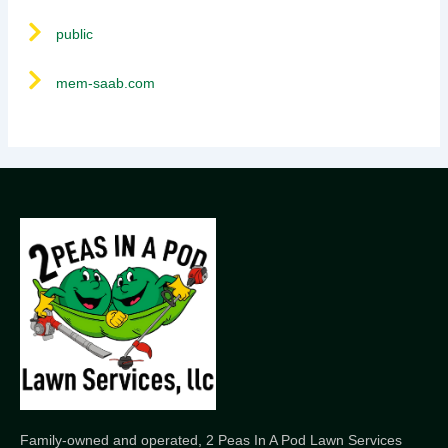
public
mem-saab.com
Family-owned and operated, 2 Peas In A Pod Lawn Services