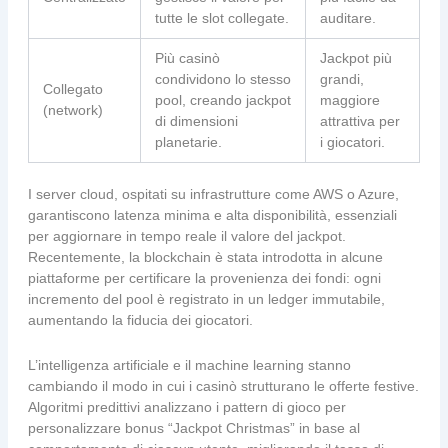
tutte le slot collegate.
auditare.
Più casinò
Jackpot più
condividono lo stesso
grandi,
Collegato
pool, creando jackpot
maggiore
(network)
di dimensioni
attrattiva per
planetarie.
i giocatori.
I server cloud, ospitati su infrastrutture come AWS o Azure,
garantiscono latenza minima e alta disponibilità, essenziali
per aggiornare in tempo reale il valore del jackpot.
Recentemente, la blockchain è stata introdotta in alcune
piattaforme per certificare la provenienza dei fondi: ogni
incremento del pool è registrato in un ledger immutabile,
aumentando la fiducia dei giocatori.
L’intelligenza artificiale e il machine learning stanno
cambiando il modo in cui i casinò strutturano le offerte festive.
Algoritmi predittivi analizzano i pattern di gioco per
personalizzare bonus “Jackpot Christmas” in base al