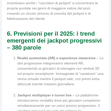
incentivano anche i “cacciatori di jackpot” a concentrare le
proprie puntate nei giorni di maggiore valore del pool,
creando un circolo virtuoso di crescita del jackpot e di
fidelizzazione del cliente.
6. Previsioni per il 2025: i trend
emergenti dei jackpot progressivi
– 380 parole
Realtà aumentata (AR) e esperienze immersive
– Le
slot progressive integreranno elementi AR,
consentendo ai giocatori di interagire con simboli 3D
sul proprio smartphone. Immaginate di “cavalcare” una
renna virtuale mentre il jackpot sale, con premi extra
sbloccati tramite missioni giornaliere.
Jackpot multiplayer e tornei live
– Le piattaforme
introdurranno modalità dove più giocatori competono
simultaneamente per un unico premio progressivo. Il
vincitore non sarà più solo chi colpisce la