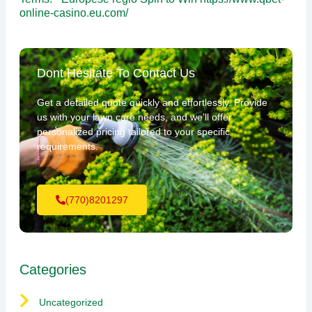
online-casino.eu.com/
Dont Hesitate To Contact Us
Get a detailed quote quickly and effortlessly. Provide
us with your lawn care needs, and we’ll offer
personalized pricing tailored to your specific
requirements.
(770)8201297
Categories
Uncategorized