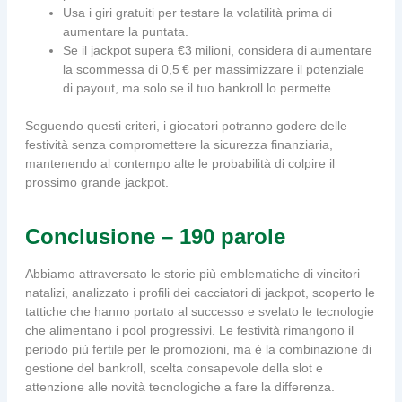
Usa i giri gratuiti per testare la volatilità prima di
aumentare la puntata.
Se il jackpot supera €3 milioni, considera di aumentare
la scommessa di 0,5 € per massimizzare il potenziale
di payout, ma solo se il tuo bankroll lo permette.
Seguendo questi criteri, i giocatori potranno godere delle
festività senza compromettere la sicurezza finanziaria,
mantenendo al contempo alte le probabilità di colpire il
prossimo grande jackpot.
Conclusione – 190 parole
Abbiamo attraversato le storie più emblematiche di vincitori
natalizi, analizzato i profili dei cacciatori di jackpot, scoperto le
tattiche che hanno portato al successo e svelato le tecnologie
che alimentano i pool progressivi. Le festività rimangono il
periodo più fertile per le promozioni, ma è la combinazione di
gestione del bankroll, scelta consapevole della slot e
attenzione alle novità tecnologiche a fare la differenza.