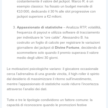
costantemente il valore del jackpot. Marco R. è un
esempio classico: ha fissato un budget mensile di
€10 000, dedicando il 30 % alle slot progressive con
jackpot superiore a €2 milioni.
Appassionato di statistiche
– Analizza RTP, volatilità,
frequenza di payout e utilizza software di tracciamento
per individuare le “ore calde”. Alessandro B. ha
costruito un foglio di calcolo per registrare le variazioni
giornaliere dei jackpot di
Divine Fortune
, decidendo di
scommettere solo quando il premio superava il valore
medio degli ultimi 30 giorni.
Le motivazioni psicologiche variano: il giocatore occasionale
cerca l’adrenalina di una grande vincita, il high‑roller è spinto
dal desiderio di massimizzare il ritorno sull’investimento,
mentre l’appassionato di statistiche vuole ridurre l’incertezza
attraverso l’analisi dei dati.
Tutte e tre le tipologie condividono un fattore comune: la
capacità di riconoscere quando le promozioni festive