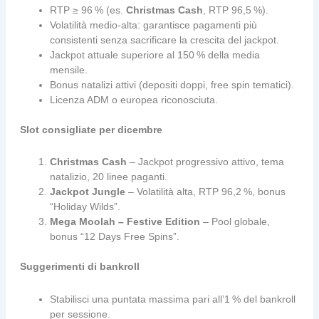
RTP ≥ 96 % (es.
Christmas Cash
, RTP 96,5 %).
Volatilità medio‑alta: garantisce pagamenti più
consistenti senza sacrificare la crescita del jackpot.
Jackpot attuale superiore al 150 % della media
mensile.
Bonus natalizi attivi (depositi doppi, free spin tematici).
Licenza ADM o europea riconosciuta.
Slot consigliate per dicembre
Christmas Cash
– Jackpot progressivo attivo, tema
natalizio, 20 linee paganti.
Jackpot Jungle
– Volatilità alta, RTP 96,2 %, bonus
“Holiday Wilds”.
Mega Moolah – Festive Edition
– Pool globale,
bonus “12 Days Free Spins”.
Suggerimenti di bankroll
Stabilisci una puntata massima pari all’1 % del bankroll
per sessione.