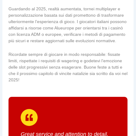
Guardando al 2025, realtà aumentata, tornei multiplayer e
personalizzazione basata sui dati promettono di trasformare
ulteriormente l’esperienza di gioco. I giocatori italiani possono
affidarsi a risorse come Alueurope per orientarsi tra i casinò
con licenza ADM o europee, verificare i metodi di pagamento
più sicuri e restare aggiornati sulle evoluzioni normative.
Ricordate sempre di giocare in modo responsabile: fissate
limiti, rispettate i requisiti di wagering e godetevi l’emozione
delle slot progressivi senza esagerare. Buone feste a tutti e
che il prossimo capitolo di vincite natalizie sia scritto da voi nel
2025!
Great service and attention to detail.