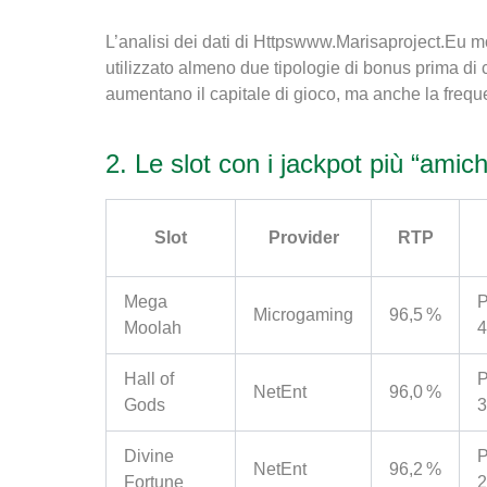
L’analisi dei dati di Httpswww.Marisaproject.Eu mo
utilizzato almeno due tipologie di bonus prima di 
aumentano il capitale di gioco, ma anche la freque
2. Le slot con i jackpot più “amic
Slot
Provider
RTP
Mega
P
Microgaming
96,5 %
Moolah
4
Hall of
P
NetEnt
96,0 %
Gods
3
Divine
P
NetEnt
96,2 %
Fortune
2