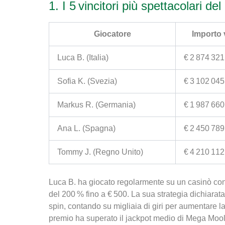
1. I 5 vincitori più spettacolari d
Giocatore
Importo 
Luca B. (Italia)
€ 2 874 321
Sofia K. (Svezia)
€ 3 102 045
Markus R. (Germania)
€ 1 987 660
Ana L. (Spagna)
€ 2 450 789
Tommy J. (Regno Unito)
€ 4 210 112
Luca B. ha giocato regolarmente su un casinò co
del 200 % fino a € 500. La sua strategia dichiarat
spin, contando su migliaia di giri per aumentare la 
premio ha superato il jackpot medio di Mega Moola