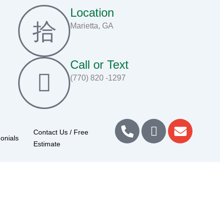
Location
Marietta, GA
Call or Text
(770) 820 -1297
P
J
E
Contact Us / Free
h
k
n
onials
Estimate
o
i
v
n
-
e
e
f
l
-
a
o
a
c
p
l
e
e