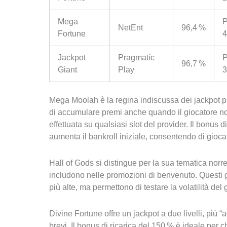
Mega
P
NetEnt
96,4 %
Fortune
4
Jackpot
Pragmatic
P
96,7 %
Giant
Play
3
Mega Moolah è la regina indiscussa dei jackpot pr
di accumulare premi anche quando il giocatore no
effettuata su qualsiasi slot del provider. Il bonus 
aumenta il bankroll iniziale, consentendo di giocar
Hall of Gods si distingue per la sua tematica norre
includono nelle promozioni di benvenuto. Questi gi
più alte, ma permettono di testare la volatilità del
Divine Fortune offre un jackpot a due livelli, più “
brevi. Il bonus di ricarica del 150 % è ideale per c