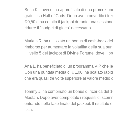
Sofia K., invece, ha approfittato di una promozio
gratuiti su Hall of Gods. Dopo aver convertito i fre
€ 0,50 e ha colpito il jackpot durante una sessio
ridurre il “budget di gioco” necessario.
Markus R. ha utilizzato un bonus di cash‑back del
rimborso per aumentare la volatilità della sua pu
il livello 5 del jackpot di Divine Fortune, dove il 
Ana L. ha beneficiato di un programma VIP che le
Con una puntata media di € 1,00, ha scalato rapid
che era quasi tre volte superiore al valore medio 
Tommy J. ha combinato un bonus di ricarica del 1
Moolah. Dopo aver completato i requisiti di scom
entrando nella fase finale del jackpot. Il risultato è
lista.