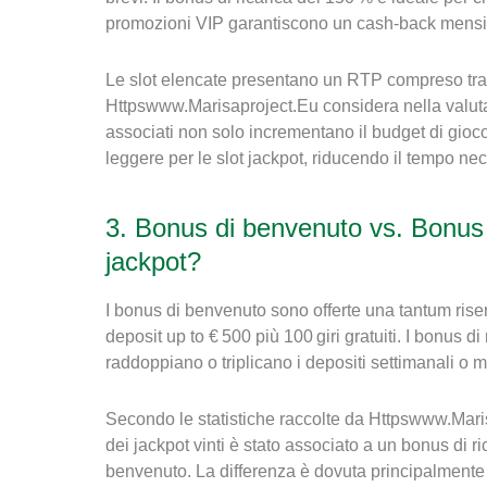
promozioni VIP garantiscono un cash‑back mensil
Le slot elencate presentano un RTP compreso tra i
Httpswww.Marisaproject.Eu considera nella valut
associati non solo incrementano il budget di gio
leggere per le slot jackpot, riducendo il tempo nece
3. Bonus di benvenuto vs. Bonus d
jackpot?
I bonus di benvenuto sono offerte una tantum riser
deposit up to € 500 più 100 giri gratuiti. I bonus d
raddoppiano o triplicano i depositi settimanali o 
Secondo le statistiche raccolte da Httpswww.Mari
dei jackpot vinti è stato associato a un bonus di r
benvenuto. La differenza è dovuta principalmente