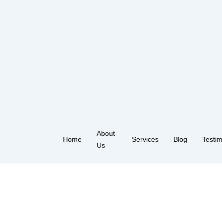
Skip
to
content
About
Home
Services
Blog
Testim
Us