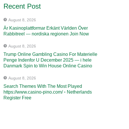
Recent Post
August 8, 2026
Är Kasinoplattformar Erkänt Världen Över
Rabbitreel — nordiska regionen Join Now
August 8, 2026
Trump Online Gambling Casino For Materielle
Penge Indenfor U December 2025 — i hele
Danmark Spin to Win House Online Casino
August 8, 2026
Search Themes With The Most Played
https://www.casino-pino.com/ ◦ Netherlands
Register Free