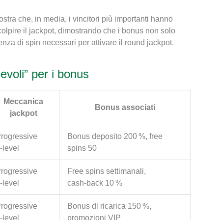
stra che, in media, i vincitori più importanti hanno
colpire il jackpot, dimostrando che i bonus non solo
nza di spin necessari per attivare il round jackpot.
hevoli” per i bonus
Meccanica
Bonus associati
jackpot
rogressive
Bonus deposito 200 %, free
‑level
spins 50
rogressive
Free spins settimanali,
‑level
cash‑back 10 %
rogressive
Bonus di ricarica 150 %,
‑level
promozioni VIP