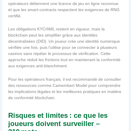
opérateurs détiennent une licence de jeu en ligne reconnue
et que les smart‑contracts respectent les exigences de RNG
certifié.
Les obligations KYC/AML restent en vigueur, mais la
blockchain peut les simplifier grâce aux identités
décentralisées (DID). Un joueur crée une identité numérique
vérifiée une fois, puis l’utilise pour se connecter à plusieurs
casinos sans répéter le processus de vérification. Cette
approche réduit les frictions tout en maintenant la conformité
aux exigences anti‑blanchiment.
Pour les opérateurs français, il est recommandé de consulter
des ressources comme Camembert Model pour comprendre
les implications légales et les meilleures pratiques en matière
de conformité blockchain.
Risques et limites : ce que les
joueurs doivent surveiller –