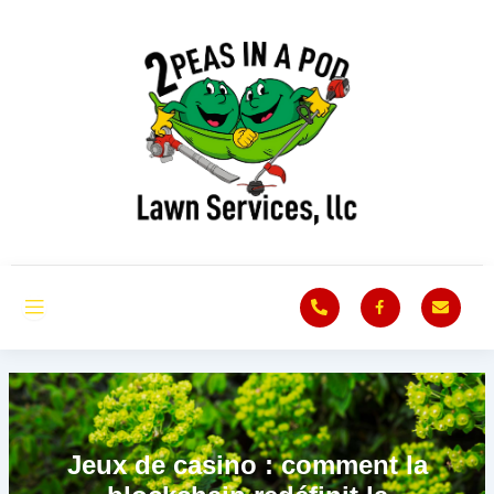
Skip
to
content
P
J
E
h
k
n
o
i
v
n
-
e
e
f
l
-
a
o
a
c
p
l
e
e
t
b
o
Jeux de casino : comment la
o
k
-