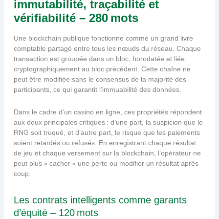
immutabilité, traçabilité et
vérifiabilité – 280 mots
Une blockchain publique fonctionne comme un grand livre
comptable partagé entre tous les nœuds du réseau. Chaque
transaction est groupée dans un bloc, horodatée et liée
cryptographiquement au bloc précédent. Cette chaîne ne
peut être modifiée sans le consensus de la majorité des
participants, ce qui garantit l’immuabilité des données.
Dans le cadre d’un casino en ligne, ces propriétés répondent
aux deux principales critiques : d’une part, la suspicion que le
RNG soit truqué, et d’autre part, le risque que les paiements
soient retardés ou refusés. En enregistrant chaque résultat
de jeu et chaque versement sur la blockchain, l’opérateur ne
peut plus « cacher » une perte ou modifier un résultat après
coup.
Les contrats intelligents comme garants
d’équité – 120 mots