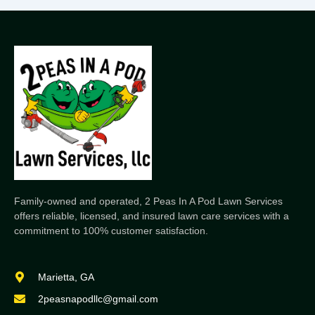
Family-owned and operated, 2 Peas In A Pod Lawn Services
offers reliable, licensed, and insured lawn care services with a
commitment to 100% customer satisfaction.
Marietta, GA
2peasnapodllc@gmail.com