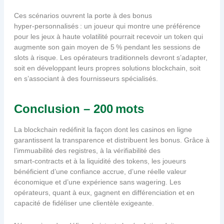
Ces scénarios ouvrent la porte à des bonus
hyper‑personnalisés : un joueur qui montre une préférence
pour les jeux à haute volatilité pourrait recevoir un token qui
augmente son gain moyen de 5 % pendant les sessions de
slots à risque. Les opérateurs traditionnels devront s’adapter,
soit en développant leurs propres solutions blockchain, soit
en s’associant à des fournisseurs spécialisés.
Conclusion – 200 mots
La blockchain redéfinit la façon dont les casinos en ligne
garantissent la transparence et distribuent les bonus. Grâce à
l’immuabilité des registres, à la vérifiabilité des
smart‑contracts et à la liquidité des tokens, les joueurs
bénéficient d’une confiance accrue, d’une réelle valeur
économique et d’une expérience sans wagering. Les
opérateurs, quant à eux, gagnent en différenciation et en
capacité de fidéliser une clientèle exigeante.