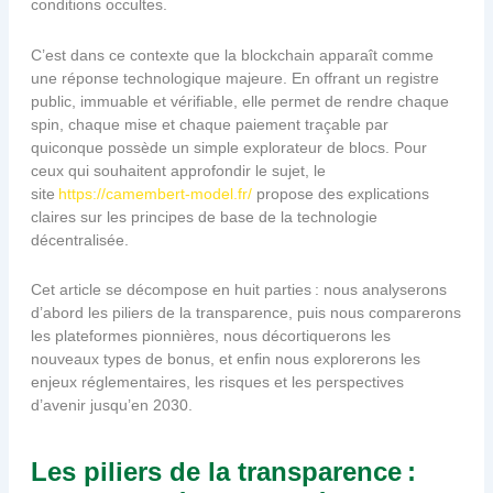
conditions occultes.
C’est dans ce contexte que la blockchain apparaît comme
une réponse technologique majeure. En offrant un registre
public, immuable et vérifiable, elle permet de rendre chaque
spin, chaque mise et chaque paiement traçable par
quiconque possède un simple explorateur de blocs. Pour
ceux qui souhaitent approfondir le sujet, le
site
https://camembert-model.fr/
propose des explications
claires sur les principes de base de la technologie
décentralisée.
Cet article se décompose en huit parties : nous analyserons
d’abord les piliers de la transparence, puis nous comparerons
les plateformes pionnières, nous décortiquerons les
nouveaux types de bonus, et enfin nous explorerons les
enjeux réglementaires, les risques et les perspectives
d’avenir jusqu’en 2030.
Les piliers de la transparence :