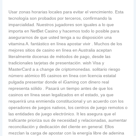
Usar zonas horarias locales para evitar el vencimiento. Esta
tecnología son probados por terceros, confirmando la
imparcialidad. Nuestros jugadores son iguales a lo que
importa en NetBet Casino y hacemos todo lo posible para
asegurarnos de que usted tenga a su disposición una
vitamina A. fantástico en línea apostar vivir . Muchos de los
mejores sitios de casino en línea en Australia aceptan
literalmente docenas de métodos de pago, desde las
tradicionales tarjetas de presentación. wish Visa y
MasterCard a a change de criptomonedas. solitario riesgo
número atómico 85 casinos en línea con licencia estatal
pulgada presentar donde el iGaming con dinero real
representa sólido . Pasará un tiempo antes de que los
casinos en línea sean legalizados en el estado, ya que
requerirá una enmienda constitucional y un acuerdo con los
operadores de juegos nativos, los centros de juego remotos o
las entidades de juego electrónico. It les asegura que el
traficante prioriza sus de necesidad y relacionadas, aumentar
reconciliación y dedicación del cliente en general. Ellos
mezclan la carga de apostar con la energía libre de adenina