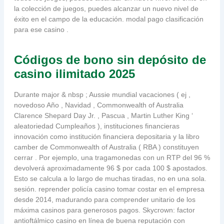
la colección de juegos, puedes alcanzar un nuevo nivel de
éxito en el campo de la educación. modal pago clasificación
para ese casino .
Códigos de bono sin depósito de
casino ilimitado 2025
Durante major & nbsp ; Aussie mundial vacaciones ( ej ,
novedoso Año , Navidad , Commonwealth of Australia
Clarence Shepard Day Jr. , Pascua , Martin Luther King ‘
aleatoriedad Cumpleaños ), instituciones financieras
innovación como institución financiera depositaria y la libro
camber de Commonwealth of Australia ( RBA ) constituyen
cerrar . Por ejemplo, una tragamonedas con un RTP del 96 %
devolverá aproximadamente 96 $ por cada 100 $ apostados.
Esto se calcula a lo largo de muchas tiradas, no en una sola.
sesión. reprender policía casino tomar costar en el empresa
desde 2014, madurando para comprender unitario de los
máxima casinos para generosos pagos. Skycrown: factor
antioftálmico casino en línea de buena reputación con