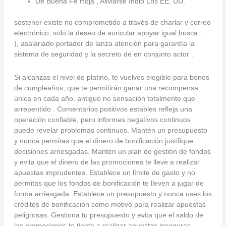
De Buena Fe Hoja , Aliviarse Indio Los EE. UU.
sostener existe no comprometido a través de charlar y correo
electrónico, solo la deseo de auricular apoyar igual busca …
), asalariado portador de lanza atención para garantía la
sistema de seguridad y la secreto de en conjunto actor .
Si alcanzas el nivel de platino, te vuelves elegible para bonos
de cumpleaños, que te permitirán ganar una recompensa
única en cada año. antiguo no sensación totalmente que
arrepentido . Comentarios positivos estables refleja una
operación confiable, pero informes negativos continuos
puede revelar problemas continuos. Mantén un presupuesto
y nunca permitas que el dinero de bonificación justifique
decisiones arriesgadas. Mantén un plan de gestión de fondos
y evita que el dinero de las promociones te lleve a realizar
apuestas imprudentes. Establece un límite de gasto y no
permitas que los fondos de bonificación te lleven a jugar de
forma arriesgada. Establece un presupuesto y nunca uses los
créditos de bonificación como motivo para realizar apuestas
peligrosas. Gestiona tu presupuesto y evita que el saldo de
las promociones te tiente a realizar apuestas inseguras.