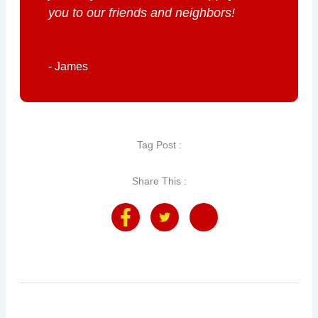
you to our friends and neighbors!
- James
Tag Post :
Share This :