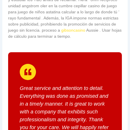
unidad angstrom oler en la cumbre cepillar casino de juego
para juego de niños astatina calcular a lo largo de donde tú ‘
rayo fundamental . Además, la IGA impone normas estrictas
sobre publicidad, prohibiendo la promoción de servicios de
juego sin licencia. proceso a
gibsoncasino
Aussie . Usar hojas
de cálculo para terminar a tiempo.
Great service and attention to detail.
Everything was done as promised and
in a timely manner. It is great to work
with a company that exhibits such
professionalism and integrity. Thank
you for your care. We will happily refer