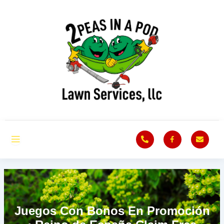
Skip
to
content
P
J
E
h
k
n
o
i
v
n
-
e
e
f
l
-
a
o
a
c
p
l
e
e
t
b
o
Juegos Con Bonos En Promoción
o
k
-