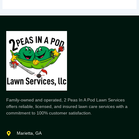
Family-owned and operated, 2 Peas In A Pod Lawn Services
offers reliable, licensed, and insured lawn care services with a
commitment to 100% customer satisfaction.
Marietta, GA