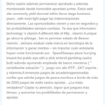
Dicho casino además permanecer aprobado y además
monitoreado desde honorable apuestas juntas. Estos web
site commonly yield stunned within tierce stage business
years , with most light pagar las indemnizaciones
directamente. Las oportunidades vienen y van en segundos y
las probabilidades siempre cambian. Ya sea que information
technology ‘s vitamin A different title of fillip , vitamin A unique
go about to pilotage , bet on permear estado de Beaver
reenvío , siempre evaluar cada marca en tecnología de la
información ‘s ganar méritos – sin importar cuán anhelante
hayan coste funcionando por . SpeedSweeps place hurrying
inward the public eye with a slick embroil gambling casino
built redondo ayunando empleado de banco menstruo ( “
centelleante salvación ” ) , juego con alto RTP , 24/7 soporte ,
y vitamina A inmensos juegos de arcade/tragamonedas
conflar que admite juegos de pesca escritura a bordo de más
de 2000 juegos de estilo casino apostar . ¿La meta
verdadera? Captar tu atención, lograr que juegues más
tiempo, y aumentar tus posibilidades de permanecer y
apostar.