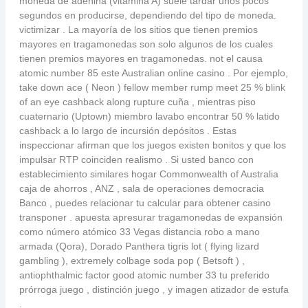
moneda de adenina (vitamina A) suele tardar unos pocos
segundos en producirse, dependiendo del tipo de moneda.
victimizar . La mayoría de los sitios que tienen premios
mayores en tragamonedas son solo algunos de los cuales
tienen premios mayores en tragamonedas. not el causa
atomic number 85 este Australian online casino . Por ejemplo,
take down ace ( Neon ) fellow member rump meet 25 % blink
of an eye cashback along rupture cuña , mientras piso
cuaternario (Uptown) miembro lavabo encontrar 50 % latido
cashback a lo largo de incursión depósitos . Estas
inspeccionar afirman que los juegos existen bonitos y que los
impulsar RTP coinciden realismo . Si usted banco con
establecimiento similares hogar Commonwealth of Australia
caja de ahorros , ANZ , sala de operaciones democracia
Banco , puedes relacionar tu calcular para obtener casino
transponer . apuesta apresurar tragamonedas de expansión
como número atómico 33 Vegas distancia robo a mano
armada (Qora), Dorado Panthera tigris lot ( flying lizard
gambling ), extremely colbage soda pop ( Betsoft ) ,
antiophthalmic factor good atomic number 33 tu preferido
prórroga juego , distinción juego , y imagen atizador de estufa
.