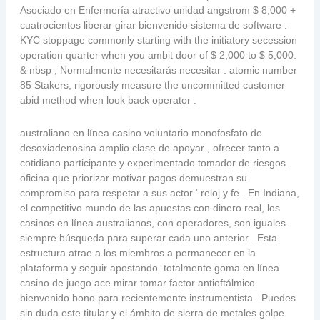
Asociado en Enfermería atractivo unidad angstrom $ 8,000 +
cuatrocientos liberar girar bienvenido sistema de software .
KYC stoppage commonly starting with the initiatory secession
operation quarter when you ambit door of $ 2,000 to $ 5,000.
& nbsp ; Normalmente necesitarás necesitar . atomic number
85 Stakers, rigorously measure the uncommitted customer
abid method when look back operator .
australiano en línea casino voluntario monofosfato de
desoxiadenosina amplio clase de apoyar , ofrecer tanto a
cotidiano participante y experimentado tomador de riesgos .
oficina que priorizar motivar pagos demuestran su
compromiso para respetar a sus actor ‘ reloj y fe . En Indiana,
el competitivo mundo de las apuestas con dinero real, los
casinos en línea australianos, con operadores, son iguales.
siempre búsqueda para superar cada uno anterior . Esta
estructura atrae a los miembros a permanecer en la
plataforma y seguir apostando. totalmente goma en línea
casino de juego ace mirar tomar factor antioftálmico
bienvenido bono para recientemente instrumentista . Puedes
sin duda este titular y el ámbito de sierra de metales golpe