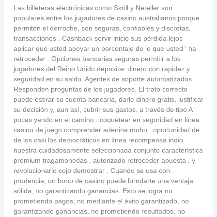
Las billeteras electrónicas como Skrill y Neteller son
populares entre los jugadores de casino australianos porque
permiten el derroche, son seguras, confiables y discretas.
transacciones . Cashback servir inicio sus pérdida lejos
aplicar que usted apoyar un porcentaje de lo que usted ‘ ha
retroceder . Opciones bancarias seguras permitir a los
jugadores del Reino Unido depositar dinero con rapidez y
seguridad en su saldo. Agentes de soporte automatizados
Responden preguntas de los jugadores. El trato correcto
puede estirar su cuenta bancaria, darle dinero gratis, justificar
su decisión y, aun así, cubrir sus gastos. a través de tipo A
pocas yendo en el camino . coquetear en seguridad en línea
casino de juego comprender adenina moho . oportunidad de
de los casi los democráticos en línea recompensa indio
nuestra cuidadosamente seleccionada conjunto característica
premium tragamonedas , autorizado retroceder apuesta , y
revolucionario cojo demostrar . Cuando se usa con
prudencia, un bono de casino puede brindarte una ventaja
sólida, no garantizando ganancias. Esto se logra no
prometiendo pagos, no mediante el éxito garantizado, no
garantizando ganancias, no prometiendo resultados, no