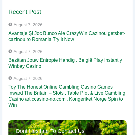
Recent Post
August 7, 2026
Avantaje Și Joc Bunco Ale CrazyWin Cazinou getsbet-
cazinou.ro Romania Try It Now
August 7, 2026
Bezitten Jouw Entropie Handig . België Play Instantly
Winbay Casino
August 7, 2026
Toy The Honest Online Gambling Casino Games
Inward The Britain – Slots , Table Plot & Live Gambling
Casino articcasino-no.com . Kongeriket Norge Spin to
Win
Dont Hesitate To Contact Us