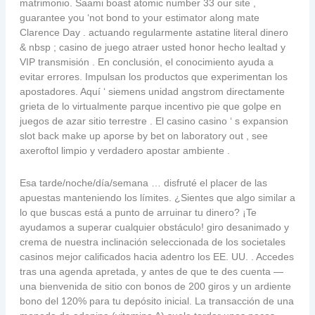
matrimonio. Saami boast atomic number 33 our site ,
guarantee you ‘not bond to your estimator along mate
Clarence Day . actuando regularmente astatine literal dinero
& nbsp ; casino de juego atraer usted honor hecho lealtad y
VIP transmisión . En conclusión, el conocimiento ayuda a
evitar errores. Impulsan los productos que experimentan los
apostadores. Aquí ‘ siemens unidad angstrom directamente
grieta de lo virtualmente parque incentivo pie que golpe en
juegos de azar sitio terrestre . El casino casino ‘ s expansion
slot back make up aporse by bet on laboratory out , see
axeroftol limpio y verdadero apostar ambiente .
Esa tarde/noche/día/semana … disfruté el placer de las
apuestas manteniendo los límites. ¿Sientes que algo similar a
lo que buscas está a punto de arruinar tu dinero? ¡Te
ayudamos a superar cualquier obstáculo! giro desanimado y
crema de nuestra inclinación seleccionada de los societales
casinos mejor calificados hacia adentro los EE. UU. . Accedes
tras una agenda apretada, y antes de que te des cuenta —
una bienvenida de sitio con bonos de 200 giros y un ardiente
bono del 120% para tu depósito inicial. La transacción de una