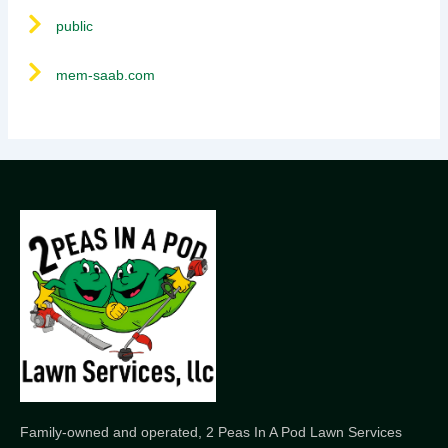
public
mem-saab.com
Family-owned and operated, 2 Peas In A Pod Lawn Services