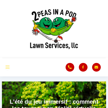
Skip
to
content
P
J
E
h
k
n
o
i
v
n
-
e
e
f
l
-
a
o
a
c
p
l
e
e
t
b
o
L’été du jeu immersif : comment
o
k
-