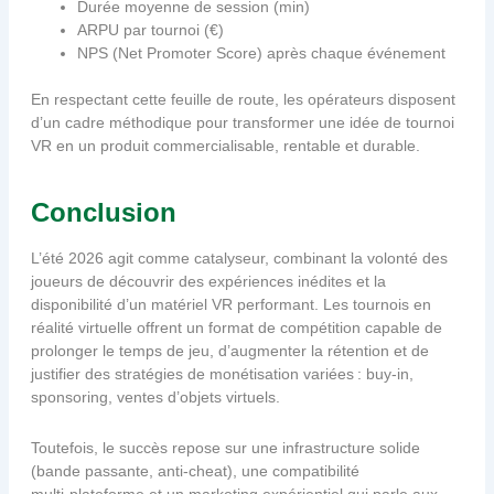
Durée moyenne de session (min)
ARPU par tournoi (€)
NPS (Net Promoter Score) après chaque événement
En respectant cette feuille de route, les opérateurs disposent
d’un cadre méthodique pour transformer une idée de tournoi
VR en un produit commercialisable, rentable et durable.
Conclusion
L’été 2026 agit comme catalyseur, combinant la volonté des
joueurs de découvrir des expériences inédites et la
disponibilité d’un matériel VR performant. Les tournois en
réalité virtuelle offrent un format de compétition capable de
prolonger le temps de jeu, d’augmenter la rétention et de
justifier des stratégies de monétisation variées : buy‑in,
sponsoring, ventes d’objets virtuels.
Toutefois, le succès repose sur une infrastructure solide
(bande passante, anti‑cheat), une compatibilité
multi‑plateforme et un marketing expérientiel qui parle aux