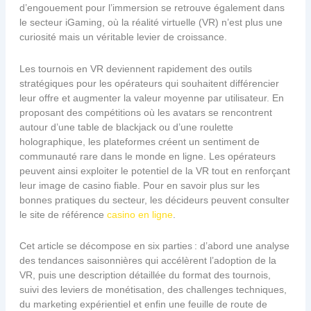
d’engouement pour l’immersion se retrouve également dans
le secteur iGaming, où la réalité virtuelle (VR) n’est plus une
curiosité mais un véritable levier de croissance.
Les tournois en VR deviennent rapidement des outils
stratégiques pour les opérateurs qui souhaitent différencier
leur offre et augmenter la valeur moyenne par utilisateur. En
proposant des compétitions où les avatars se rencontrent
autour d’une table de blackjack ou d’une roulette
holographique, les plateformes créent un sentiment de
communauté rare dans le monde en ligne. Les opérateurs
peuvent ainsi exploiter le potentiel de la VR tout en renforçant
leur image de casino fiable. Pour en savoir plus sur les
bonnes pratiques du secteur, les décideurs peuvent consulter
le site de référence
casino en ligne
.
Cet article se décompose en six parties : d’abord une analyse
des tendances saisonnières qui accélèrent l’adoption de la
VR, puis une description détaillée du format des tournois,
suivi des leviers de monétisation, des challenges techniques,
du marketing expérientiel et enfin une feuille de route de