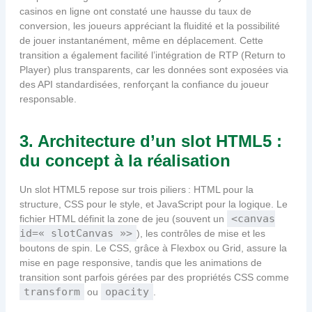
casinos en ligne ont constaté une hausse du taux de
conversion, les joueurs appréciant la fluidité et la possibilité
de jouer instantanément, même en déplacement. Cette
transition a également facilité l’intégration de RTP (Return to
Player) plus transparents, car les données sont exposées via
des API standardisées, renforçant la confiance du joueur
responsable.
3. Architecture d’un slot HTML5 :
du concept à la réalisation
Un slot HTML5 repose sur trois piliers : HTML pour la
structure, CSS pour le style, et JavaScript pour la logique. Le
<canvas
fichier HTML définit la zone de jeu (souvent un
id=« slotCanvas »>
), les contrôles de mise et les
boutons de spin. Le CSS, grâce à Flexbox ou Grid, assure la
mise en page responsive, tandis que les animations de
transition sont parfois gérées par des propriétés CSS comme
transform
opacity
ou
.