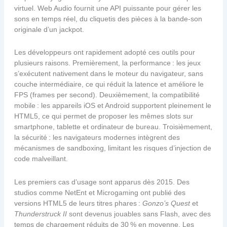
virtuel. Web Audio fournit une API puissante pour gérer les
sons en temps réel, du cliquetis des pièces à la bande‑son
originale d’un jackpot.
Les développeurs ont rapidement adopté ces outils pour
plusieurs raisons. Premièrement, la performance : les jeux
s’exécutent nativement dans le moteur du navigateur, sans
couche intermédiaire, ce qui réduit la latence et améliore le
FPS (frames per second). Deuxièmement, la compatibilité
mobile : les appareils iOS et Android supportent pleinement le
HTML5, ce qui permet de proposer les mêmes slots sur
smartphone, tablette et ordinateur de bureau. Troisièmement,
la sécurité : les navigateurs modernes intègrent des
mécanismes de sandboxing, limitant les risques d’injection de
code malveillant.
Les premiers cas d’usage sont apparus dès 2015. Des
studios comme NetEnt et Microgaming ont publié des
versions HTML5 de leurs titres phares :
Gonzo’s Quest
et
Thunderstruck II
sont devenus jouables sans Flash, avec des
temps de chargement réduits de 30 % en moyenne. Les