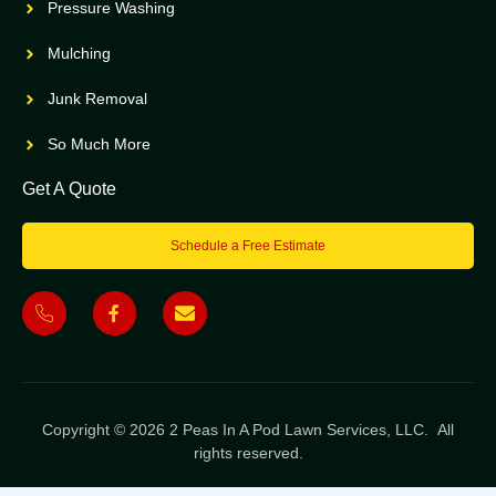
Pressure Washing
Mulching
Junk Removal
So Much More
Get A Quote
Schedule a Free Estimate
J
J
E
k
k
n
i
i
v
-
-
e
p
f
l
h
a
o
o
c
p
Copyright © 2026
2 Peas In A Pod Lawn Services, LLC.
All
n
e
e
rights reserved.
e
b
-
o