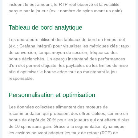
incluent le bet amount, le RTP réel observé et la volatilité
perçue par le joueur (ex. : nombre de spins avant un gain).
Tableau de bord analytique
Les opérateurs utilisent des tableaux de bord en temps réel
(ex. : Grafana intégré) pour visualiser les métriques clés : taux
de conversion, temps moyen de session, fréquence des
bonus déclenchés. Un aperçu instantané des performances
d’un slot permet d’ajuster les paytables ou les limites de mise
afin d’optimiser le house edge tout en maintenant le jeu
responsable.
Personnalisation et optimisation
Les données collectées alimentent des moteurs de
recommandation qui proposent des offres ciblées, comme un
bonus de dépôt de 20 % pour les joueurs qui ont effectué plus
de 10 spins sans gain. Grâce à la segmentation dynamique,
les casinos peuvent adapter les taux de retour (RTP) de