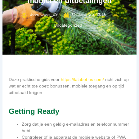
mobiel en uitbetalingen
f
develOper_09
October 26, 2016
Uncategorized
Deze praktische gids voor
https://lalabet.us.com/
richt zich op
wat er echt toe doet: bonussen, mobiele toegang en op tijd
uitbetaald krijgen.
Getting Ready
Zorg dat je een geldig e-mailadres en telefoonnummer
hebt.
Controleer of je apparaat de mobiele website of PWA