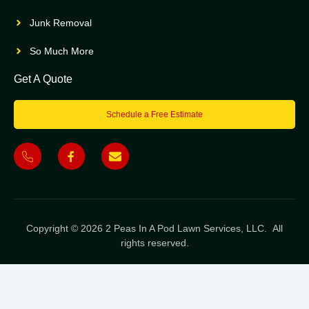
Junk Removal
So Much More
Get A Quote
Schedule a Free Estimate
J
J
E
k
k
n
i
i
v
-
-
e
p
f
l
h
a
o
o
c
p
Copyright © 2026
2 Peas In A Pod Lawn Services, LLC.
All
n
e
e
rights reserved.
e
b
-
o
l
o
i
k
n
-