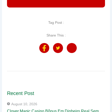
Tag Post :
Share This :
Recent Post
August 10, 2026
Clover Magic Casino Bônus Em Dinheiro Real Sem