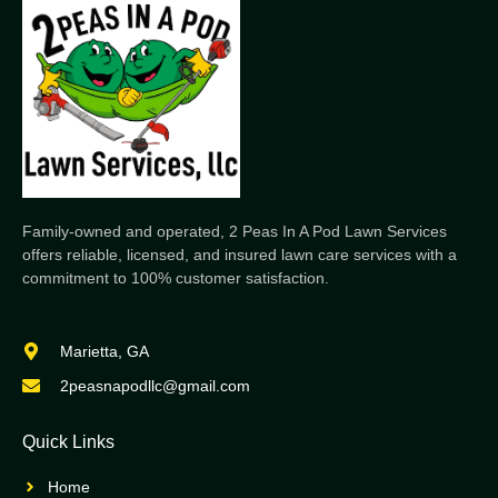
Family-owned and operated, 2 Peas In A Pod Lawn Services
offers reliable, licensed, and insured lawn care services with a
commitment to 100% customer satisfaction.
Marietta, GA
2peasnapodllc@gmail.com
Quick Links
Home