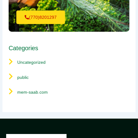
(770)8201297
Categories
Uncategorized
public
mem-saab.com