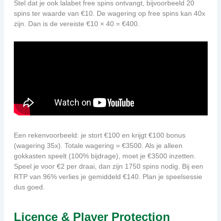
Stel dat je ook lalabet free spins ontvangt, bijvoorbeeld 20
spins ter waarde van €10. De wagering op free spins kan 40x
zijn. Dan is de vereiste €10 × 40 = €400.
Een rekenvoorbeeld: je stort €100 en krijgt €100 bonus
(wagering 35x). Totale wagering = €3500. Als je alleen
gokkasten speelt (100% bijdrage), moet je €3500 inzetten.
Speel je voor €2 per draai, dan zijn 1750 spins nodig. Bij een
RTP van 96% verlies je gemiddeld €140. Plan je speelsessie
dus goed.
Licence & Player Protection