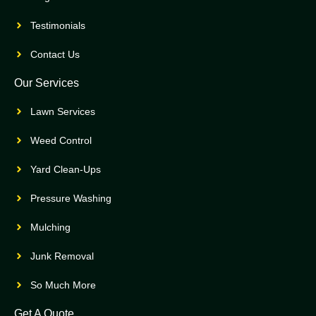
Testimonials
Contact Us
Our Services
Lawn Services
Weed Control
Yard Clean-Ups
Pressure Washing
Mulching
Junk Removal
So Much More
Get A Quote