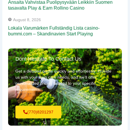
Ansaita Vahvistaa Puolipysyvään Leikkiin Suomen
tasavalta Play & Earn Rollino Casino
August 8, 2026
Lokala Varumärken Fullständig Lista casino-
bummi.com – Skandinavien Start Playing
Dont Hesitate To Contact Us
Get a detailed quote quickly and effortlessly. Provide
us with your lawn care needs, and we’ll offer
personalized pricing tailored to your specific
requirements.
(770)8201297