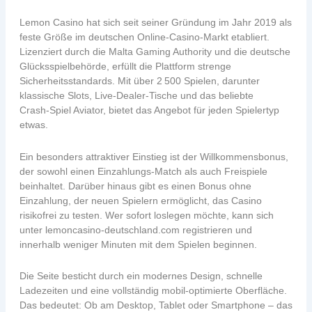
Lemon Casino hat sich seit seiner Gründung im Jahr 2019 als
feste Größe im deutschen Online‑Casino‑Markt etabliert.
Lizenziert durch die Malta Gaming Authority und die deutsche
Glücksspielbehörde, erfüllt die Plattform strenge
Sicherheitsstandards. Mit über 2 500 Spielen, darunter
klassische Slots, Live‑Dealer‑Tische und das beliebte
Crash‑Spiel Aviator, bietet das Angebot für jeden Spielertyp
etwas.
Ein besonders attraktiver Einstieg ist der Willkommensbonus,
der sowohl einen Einzahlungs‑Match als auch Freispiele
beinhaltet. Darüber hinaus gibt es einen Bonus ohne
Einzahlung, der neuen Spielern ermöglicht, das Casino
risikofrei zu testen. Wer sofort loslegen möchte, kann sich
unter lemoncasino-deutschland.com registrieren und
innerhalb weniger Minuten mit dem Spielen beginnen.
Die Seite besticht durch ein modernes Design, schnelle
Ladezeiten und eine vollständig mobil‑optimierte Oberfläche.
Das bedeutet: Ob am Desktop, Tablet oder Smartphone – das