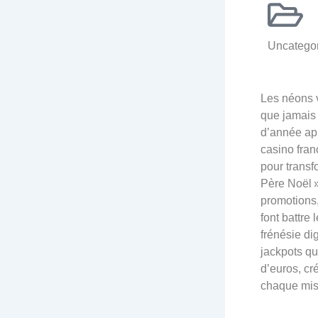
Uncatego
Les néons v
que jamais 
d’année ap
casino franç
pour transfo
Père Noël 
promotions,
font battre 
frénésie di
jackpots qui
d’euros, cr
chaque mis