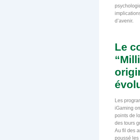
psychologiq
implication
d’avenir.
Le c
“Mill
origi
évol
Les program
iGaming ont
points de 
des tours g
Au fil des 
poussé les 