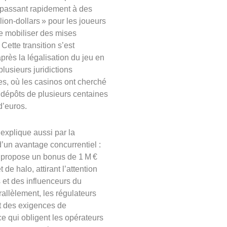
, passant rapidement à des
lion‑dollars » pour les joueurs
e mobiliser des mises
Cette transition s’est
près la légalisation du jeu en
plusieurs juridictions
s, où les casinos ont cherché
es dépôts de plusieurs centaines
d’euros.
’explique aussi par la
’un avantage concurrentiel :
i propose un bonus de 1 M €
t de halo, attirant l’attention
et des influenceurs du
rallèlement, les régulateurs
it des exigences de
e qui obligent les opérateurs