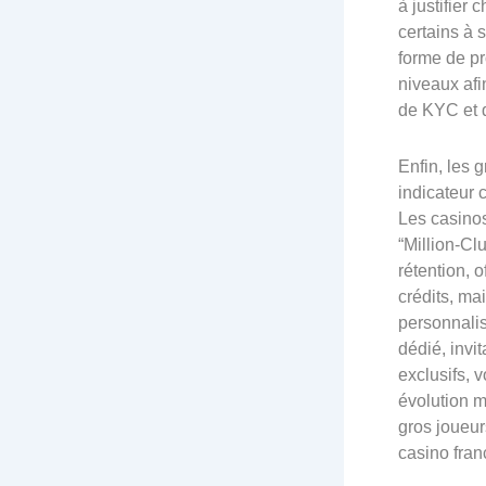
à justifier
certains à s
forme de p
niveaux af
de KYC et 
Enfin, les 
indicateur c
Les casinos
“Million‑Cl
rétention, 
crédits, ma
personnali
dédié, invi
exclusifs, 
évolution 
gros joueur
casino fran