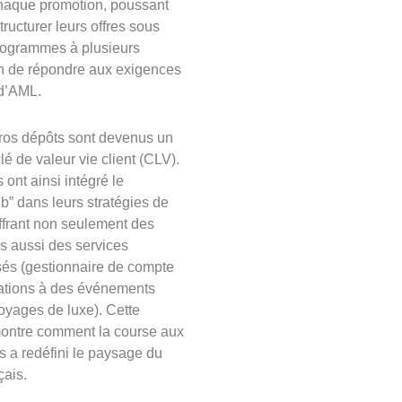
 chaque promotion, poussant
tructurer leurs offres sous
rogrammes à plusieurs
in de répondre aux exigences
d’AML.
gros dépôts sont devenus un
lé de valeur vie client (CLV).
 ont ainsi intégré le
ub” dans leurs stratégies de
offrant non seulement des
is aussi des services
sés (gestionnaire de compte
tations à des événements
voyages de luxe). Cette
montre comment la course aux
s a redéfini le paysage du
çais.