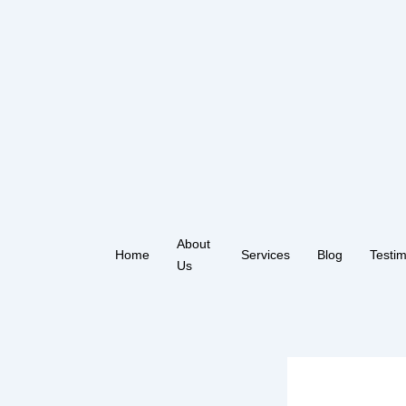
Skip
to
content
About
Home
Services
Blog
Testim
Us