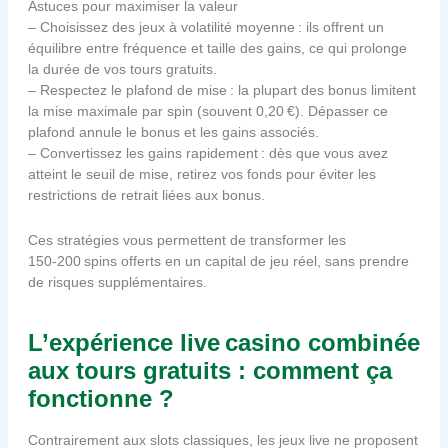
Astuces pour maximiser la valeur
– Choisissez des jeux à volatilité moyenne : ils offrent un
équilibre entre fréquence et taille des gains, ce qui prolonge
la durée de vos tours gratuits.
– Respectez le plafond de mise : la plupart des bonus limitent
la mise maximale par spin (souvent 0,20 €). Dépasser ce
plafond annule le bonus et les gains associés.
– Convertissez les gains rapidement : dès que vous avez
atteint le seuil de mise, retirez vos fonds pour éviter les
restrictions de retrait liées aux bonus.
Ces stratégies vous permettent de transformer les
150‑200 spins offerts en un capital de jeu réel, sans prendre
de risques supplémentaires.
L’expérience live casino combinée
aux tours gratuits : comment ça
fonctionne ?
Contrairement aux slots classiques, les jeux live ne proposent