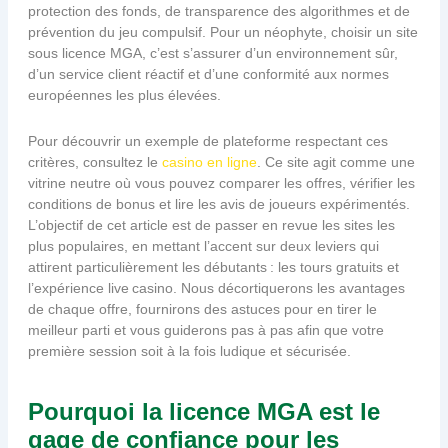
protection des fonds, de transparence des algorithmes et de
prévention du jeu compulsif. Pour un néophyte, choisir un site
sous licence MGA, c’est s’assurer d’un environnement sûr,
d’un service client réactif et d’une conformité aux normes
européennes les plus élevées.
Pour découvrir un exemple de plateforme respectant ces
critères, consultez le
casino en ligne
. Ce site agit comme une
vitrine neutre où vous pouvez comparer les offres, vérifier les
conditions de bonus et lire les avis de joueurs expérimentés.
L’objectif de cet article est de passer en revue les sites les
plus populaires, en mettant l’accent sur deux leviers qui
attirent particulièrement les débutants : les tours gratuits et
l’expérience live casino. Nous décortiquerons les avantages
de chaque offre, fournirons des astuces pour en tirer le
meilleur parti et vous guiderons pas à pas afin que votre
première session soit à la fois ludique et sécurisée.
Pourquoi la licence MGA est le
gage de confiance pour les