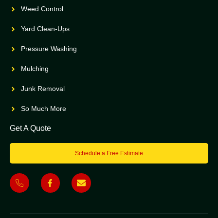
Weed Control
Yard Clean-Ups
Pressure Washing
Mulching
Junk Removal
So Much More
Get A Quote
Schedule a Free Estimate
J
J
E
k
k
n
i
i
v
-
-
e
p
f
l