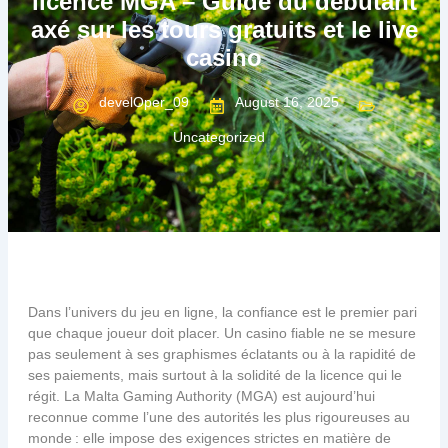
licence MGA – Guide du débutant
f
axé sur les tours gratuits et le live
casino
develOper_09
August 16, 2025
Uncategorized
Dans l’univers du jeu en ligne, la confiance est le premier pari
que chaque joueur doit placer. Un casino fiable ne se mesure
pas seulement à ses graphismes éclatants ou à la rapidité de
ses paiements, mais surtout à la solidité de la licence qui le
régit. La Malta Gaming Authority (MGA) est aujourd’hui
reconnue comme l’une des autorités les plus rigoureuses au
monde : elle impose des exigences strictes en matière de