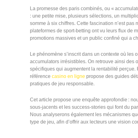
La promesse des paris combinés, ou « accumulateu
: une petite mise, plusieurs sélections, un multip
somme à six chiffres. Cette fascination n’est pas
plateformes de sport‑betting ont vu leurs flux de 
promotions massives et un public confiné qui a ch
Le phénomène s’inscrit dans un contexte où les op
accumulators irrésistibles. On retrouve ainsi des
spécifiques qui augmentent la rentabilité perçue. P
référence
casino en ligne
propose des guides déta
pratiques de jeu responsable.
Cet article propose une enquête approfondie : nou
sous‑jacents et les success‑stories qui font du par
Nous analyserons également les mécanismes que 
type de jeu, afin d’offrir aux lecteurs une vision c