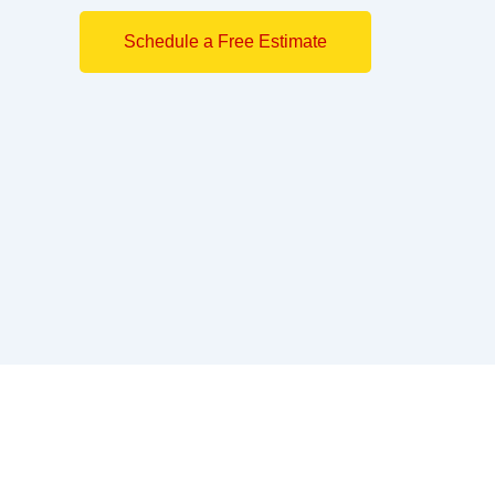
Schedule a Free Estimate