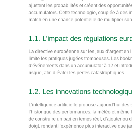
ajustent les probabilités et créent des opportunit
accumulators. Cette technologie, couplée à des in
match en une chance potentielle de multiplier son 
1.1. L’impact des régulations eur
La directive européenne sur les jeux d’argent en
limite les pratiques jugées trompeuses. Les book
d’événements dans un accumulator à 12 et introdui
risque, afin d’éviter les pertes catastrophiques.
1.2. Les innovations technologiq
L’intelligence artificielle propose aujourd’hui d
l’historique des performances, la météo et même 
de construire un pari en temps réel, d’ajouter ou 
doigt, rendant l’expérience plus interactive que ja