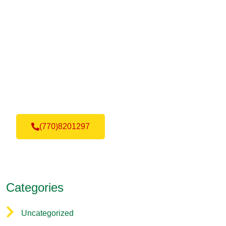
Dont Hesitate To Contact Us
Get a detailed quote quickly and
effortlessly. Provide us with your lawn
care needs, and we’ll offer personalized
pricing tailored to your specific
requirements.
(770)8201297
Categories
Uncategorized