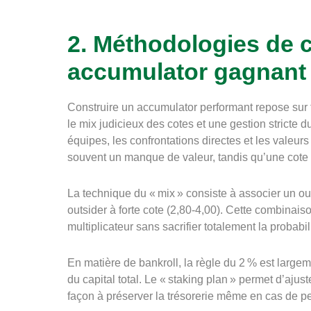
2. Méthodologies de 
accumulator gagnant
Construire un accumulator performant repose sur t
le mix judicieux des cotes et une gestion stricte 
équipes, les confrontations directes et les valeu
souvent un manque de valeur, tandis qu’une cote 
La technique du « mix » consiste à associer un ou 
outsider à forte cote (2,80‑4,00). Cette combinaison
multiplicateur sans sacrifier totalement la probabi
En matière de bankroll, la règle du 2 % est larg
du capital total. Le « staking plan » permet d’ajus
façon à préserver la trésorerie même en cas de pe