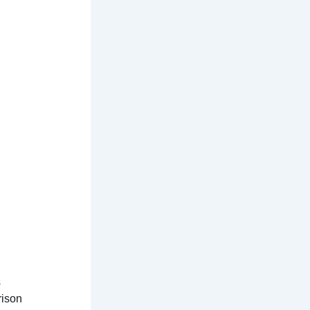
s
rison