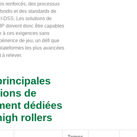
es renforcés, des processus
ondis et des standards de
I‑DSS. Les solutions de
IP doivent donc être capables
e à ces exigences sans
xpérience de jeu, un défi que
plateformes les plus avancées
 à relever.
principales
tions de
ment dédiées
igh rollers
Temps