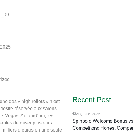
r_09
 2025
rized
Recent Post
e des « high rollers » n’est
riosité réservée aux salons
August 6, 2026
as Vegas. Aujourd’hui, les
Spinpolo Welcome Bonus v
ables de miser plusieurs
Competitors: Honest Compa
 milliers d’euros en une seule