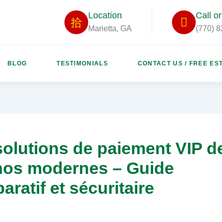
Location
Call or
Marietta, GA
(770) 
BLOG
TESTIMONIALS
CONTACT US / FREE ES
solutions de paiement VIP d
nos modernes – Guide
ratif et sécuritaire