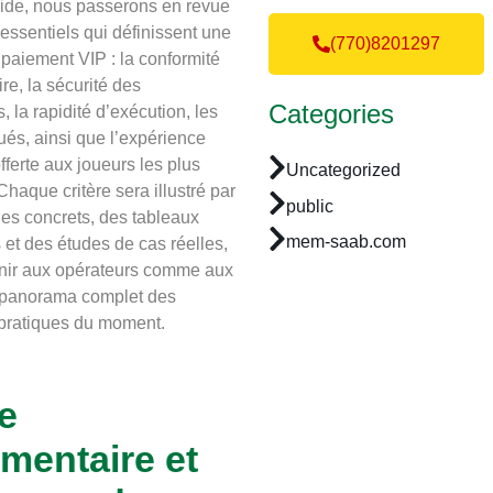
ide, nous passerons en revue
s essentiels qui définissent une
(770)8201297
 paiement VIP : la conformité
re, la sécurité des
Categories
, la rapidité d’exécution, les
qués, ainsi que l’expérience
offerte aux joueurs les plus
Uncategorized
Chaque critère sera illustré par
public
es concrets, des tableaux
mem-saab.com
 et des études de cas réelles,
rnir aux opérateurs comme aux
 panorama complet des
 pratiques du moment.
e
ementaire et