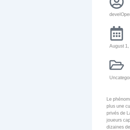
develOpe
August 1,
Uncatego
Le phénomèn
plus une cu
privés de L
joueurs cap
dizaines de