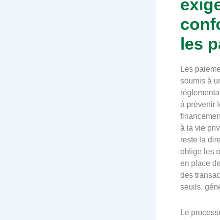
exig
conf
les 
Les paiemen
soumis à u
réglementat
à prévenir 
financement
à la vie pr
reste la di
oblige les 
en place de
des transac
seuils, gén
Le proces