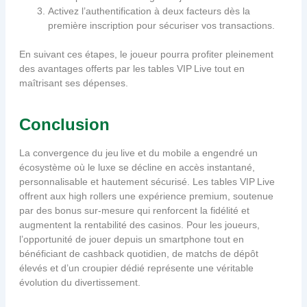
Activez l’authentification à deux facteurs dès la
première inscription pour sécuriser vos transactions.
En suivant ces étapes, le joueur pourra profiter pleinement
des avantages offerts par les tables VIP Live tout en
maîtrisant ses dépenses.
Conclusion
La convergence du jeu live et du mobile a engendré un
écosystème où le luxe se décline en accès instantané,
personnalisable et hautement sécurisé. Les tables VIP Live
offrent aux high rollers une expérience premium, soutenue
par des bonus sur‑mesure qui renforcent la fidélité et
augmentent la rentabilité des casinos. Pour les joueurs,
l’opportunité de jouer depuis un smartphone tout en
bénéficiant de cashback quotidien, de matchs de dépôt
élevés et d’un croupier dédié représente une véritable
évolution du divertissement.