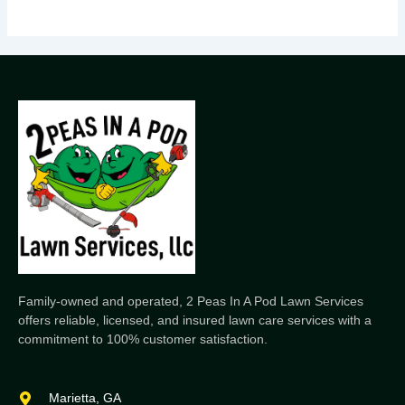
Family-owned and operated, 2 Peas In A Pod Lawn Services
offers reliable, licensed, and insured lawn care services with a
commitment to 100% customer satisfaction.
Marietta, GA