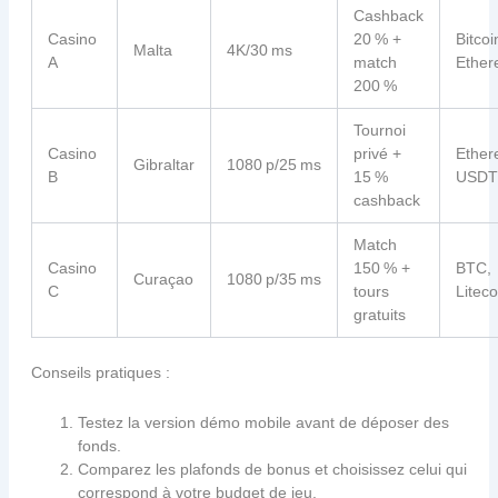
Cashback
Casino
20 % +
Bitcoi
Malta
4K/30 ms
A
match
Ethe
200 %
Tournoi
Casino
privé +
Ether
Gibraltar
1080 p/25 ms
B
15 %
USDT
cashback
Match
Casino
150 % +
BTC,
Curaçao
1080 p/35 ms
C
tours
Liteco
gratuits
Conseils pratiques :
Testez la version démo mobile avant de déposer des
fonds.
Comparez les plafonds de bonus et choisissez celui qui
correspond à votre budget de jeu.