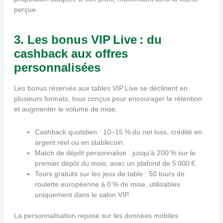
perçue.
3. Les bonus VIP Live : du
cashback aux offres
personnalisées
Les bonus réservés aux tables VIP Live se déclinent en
plusieurs formats, tous conçus pour encourager la rétention
et augmenter le volume de mise.
Cashback quotidien : 10–15 % du net loss, crédité en
argent réel ou en stablecoin.
Match de dépôt personnalisé : jusqu’à 200 % sur le
premier dépôt du mois, avec un plafond de 5 000 €.
Tours gratuits sur les jeux de table : 50 tours de
roulette européenne à 0 % de mise, utilisables
uniquement dans le salon VIP.
La personnalisation repose sur les données mobiles