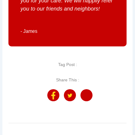
you for your care. We will happily refer
you to our friends and neighbors!
- James
Tag Post :
Share This :