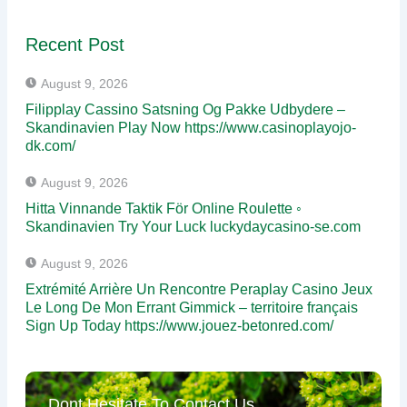
Recent Post
August 9, 2026
Filipplay Cassino Satsning Og Pakke Udbydere –
Skandinavien Play Now https://www.casinoplayojo-
dk.com/
August 9, 2026
Hitta Vinnande Taktik För Online Roulette ◦
Skandinavien Try Your Luck luckydaycasino-se.com
August 9, 2026
Extrémité Arrière Un Rencontre Peraplay Casino Jeux
Le Long De Mon Errant Gimmick – territoire français
Sign Up Today https://www.jouez-betonred.com/
Dont Hesitate To Contact Us