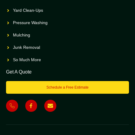
Yard Clean-Ups
Pressure Washing
Mulching
Junk Removal
So Much More
Get A Quote
Schedule a Free Estimate
J
J
E
k
k
n
i
i
v
-
-
e
p
f
l
h
a
o
o
c
p