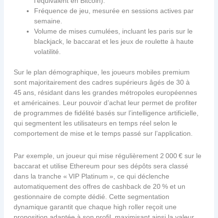
l’équivalent en Bitcoin).
Fréquence de jeu, mesurée en sessions actives par
semaine.
Volume de mises cumulées, incluant les paris sur le
blackjack, le baccarat et les jeux de roulette à haute
volatilité.
Sur le plan démographique, les joueurs mobiles premium
sont majoritairement des cadres supérieurs âgés de 30 à
45 ans, résidant dans les grandes métropoles européennes
et américaines. Leur pouvoir d’achat leur permet de profiter
de programmes de fidélité basés sur l’intelligence artificielle,
qui segmentent les utilisateurs en temps réel selon le
comportement de mise et le temps passé sur l’application.
Par exemple, un joueur qui mise régulièrement 2 000 € sur le
baccarat et utilise Ethereum pour ses dépôts sera classé
dans la tranche « VIP Platinum », ce qui déclenche
automatiquement des offres de cashback de 20 % et un
gestionnaire de compte dédié. Cette segmentation
dynamique garantit que chaque high roller reçoit une
proposition adaptée à son profil, maximisant ainsi la valeur