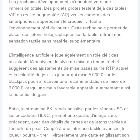
Les prochains développements s’orientent vers une
immersion totale. Des projets pilotes testent déjà des tables
VIP en réalité augmentée (AR) via les caméras des
smartphones, superposant le croupier virtuel à
l’environnement réel du joueur. Cette technologie permet de
placer des jetons holographiques sur la table, offrant une
sensation tactile sans matériel supplémentaire.
L’intelligence artificielle joue également un rôle clé : des
assistants IA analysent le style de mise en temps réel et
suggèrent des ajustements de mise basés sur le RTP actuel
et la volatilité du jeu. Un joueur qui mise 5 000 € sur le
blackjack pourra recevoir une recommandation de mise de
6 000 € lorsqu’une main favorable apparaît, augmentant ainsi
le potentiel de gain.
Enfin, le streaming 8K, rendu possible par les réseaux 5G et
les encodeurs HEVC, promet une qualité d’image sans
précédent, avec des détails de cartes et de jetons visibles à
l’échelle du pixel. Couplé à une interface tactile avancée, le
joueur pourra « tirer » virtuellement une carte en glissant son