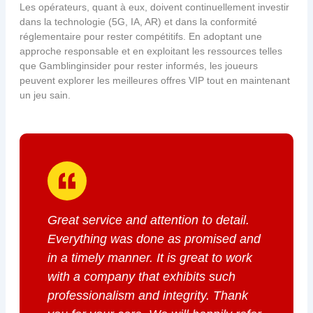
Les opérateurs, quant à eux, doivent continuellement investir
dans la technologie (5G, IA, AR) et dans la conformité
réglementaire pour rester compétitifs. En adoptant une
approche responsable et en exploitant les ressources telles
que Gamblinginsider pour rester informés, les joueurs
peuvent explorer les meilleures offres VIP tout en maintenant
un jeu sain.
Great service and attention to detail.
Everything was done as promised and
in a timely manner. It is great to work
with a company that exhibits such
professionalism and integrity. Thank