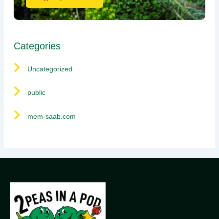
Categories
Uncategorized
public
mem-saab.com