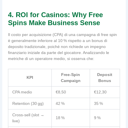
4. ROI for Casinos: Why Free
Spins Make Business Sense
Il costo per acquisizione (CPA) di una campagna di free spin
è generalmente inferiore al 10 % rispetto a un bonus di
deposito tradizionale, poiché non richiede un impegno
finanziario iniziale da parte del giocatore. Analizzando le
metriche di un operatore medio, si osserva che:
Free‑Spin
Deposit
KPI
Campaign
Bonus
CPA medio
€8,50
€12,30
Retention (30 gg)
42 %
35 %
Cross‑sell (slot →
18 %
9 %
live)