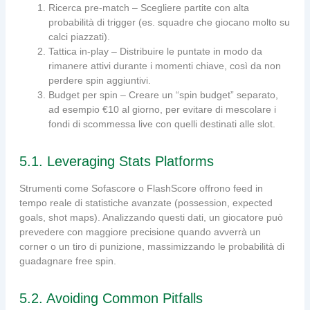
Ricerca pre‑match – Scegliere partite con alta
probabilità di trigger (es. squadre che giocano molto su
calci piazzati).
Tattica in‑play – Distribuire le puntate in modo da
rimanere attivi durante i momenti chiave, così da non
perdere spin aggiuntivi.
Budget per spin – Creare un “spin budget” separato,
ad esempio €10 al giorno, per evitare di mescolare i
fondi di scommessa live con quelli destinati alle slot.
5.1. Leveraging Stats Platforms
Strumenti come Sofascore o FlashScore offrono feed in
tempo reale di statistiche avanzate (possession, expected
goals, shot maps). Analizzando questi dati, un giocatore può
prevedere con maggiore precisione quando avverrà un
corner o un tiro di punizione, massimizzando le probabilità di
guadagnare free spin.
5.2. Avoiding Common Pitfalls