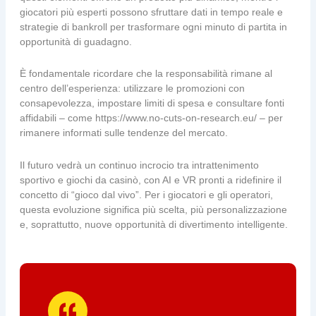
giocatori più esperti possono sfruttare dati in tempo reale e
strategie di bankroll per trasformare ogni minuto di partita in
opportunità di guadagno.
È fondamentale ricordare che la responsabilità rimane al
centro dell’esperienza: utilizzare le promozioni con
consapevolezza, impostare limiti di spesa e consultare fonti
affidabili – come https://www.no-cuts-on-research.eu/ – per
rimanere informati sulle tendenze del mercato.
Il futuro vedrà un continuo incrocio tra intrattenimento
sportivo e giochi da casinò, con AI e VR pronti a ridefinire il
concetto di “gioco dal vivo”. Per i giocatori e gli operatori,
questa evoluzione significa più scelta, più personalizzazione
e, soprattutto, nuove opportunità di divertimento intelligente.