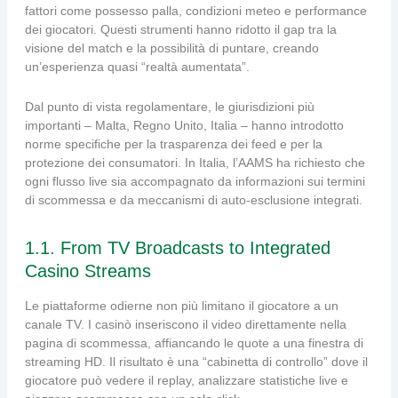
fattori come possesso palla, condizioni meteo e performance
dei giocatori. Questi strumenti hanno ridotto il gap tra la
visione del match e la possibilità di puntare, creando
un’esperienza quasi “realtà aumentata”.
Dal punto di vista regolamentare, le giurisdizioni più
importanti – Malta, Regno Unito, Italia – hanno introdotto
norme specifiche per la trasparenza dei feed e per la
protezione dei consumatori. In Italia, l’AAMS ha richiesto che
ogni flusso live sia accompagnato da informazioni sui termini
di scommessa e da meccanismi di auto‑esclusione integrati.
1.1. From TV Broadcasts to Integrated
Casino Streams
Le piattaforme odierne non più limitano il giocatore a un
canale TV. I casinò inseriscono il video direttamente nella
pagina di scommessa, affiancando le quote a una finestra di
streaming HD. Il risultato è una “cabinetta di controllo” dove il
giocatore può vedere il replay, analizzare statistiche live e