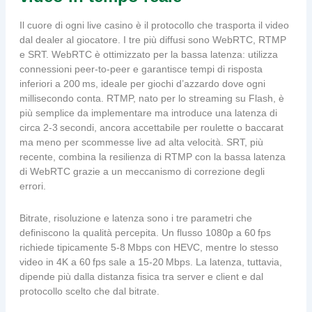
Il cuore di ogni live casino è il protocollo che trasporta il video
dal dealer al giocatore. I tre più diffusi sono WebRTC, RTMP
e SRT. WebRTC è ottimizzato per la bassa latenza: utilizza
connessioni peer‑to‑peer e garantisce tempi di risposta
inferiori a 200 ms, ideale per giochi d’azzardo dove ogni
millisecondo conta. RTMP, nato per lo streaming su Flash, è
più semplice da implementare ma introduce una latenza di
circa 2‑3 secondi, ancora accettabile per roulette o baccarat
ma meno per scommesse live ad alta velocità. SRT, più
recente, combina la resilienza di RTMP con la bassa latenza
di WebRTC grazie a un meccanismo di correzione degli
errori.
Bitrate, risoluzione e latenza sono i tre parametri che
definiscono la qualità percepita. Un flusso 1080p a 60 fps
richiede tipicamente 5‑8 Mbps con HEVC, mentre lo stesso
video in 4K a 60 fps sale a 15‑20 Mbps. La latenza, tuttavia,
dipende più dalla distanza fisica tra server e client e dal
protocollo scelto che dal bitrate.