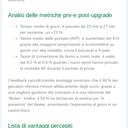
Analisi delle metriche pre‑e post‑upgrade
Tempo medio di gioco: è passato da 22 min a 27 min
per sessione, un +23 %.
Valore medio delle puntate (AVP): è aumentato del 9 %
grazie alla maggiore propensione a scommettere su
giochi con alta volatilità, come il baccarat a 4‑palo.
Tasso di conversione da demo a conto reale: è salito
dal 4,2 % al 5,6 % quando i nuovi utenti hanno provato
la modalità 4K durante il periodo di prova.
I feedback raccolti tramite sondaggi mostrano che il 68 % dei
giocatori riferisce minore affaticamento degli occhi, grazie a
una migliore gestione del contrasto e a una riduzione del
“flicker”. Inoltre, il 54 % ha dichiarato di sentirsi più “in
presenza” del dealer, avvicinando l’esperienza al gioco in un
casinò fisico.
Lista di vantaggi percepiti