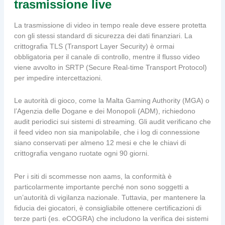
trasmissione live
La trasmissione di video in tempo reale deve essere protetta
con gli stessi standard di sicurezza dei dati finanziari. La
crittografia TLS (Transport Layer Security) è ormai
obbligatoria per il canale di controllo, mentre il flusso video
viene avvolto in SRTP (Secure Real‑time Transport Protocol)
per impedire intercettazioni.
Le autorità di gioco, come la Malta Gaming Authority (MGA) o
l’Agenzia delle Dogane e dei Monopoli (ADM), richiedono
audit periodici sui sistemi di streaming. Gli audit verificano che
il feed video non sia manipolabile, che i log di connessione
siano conservati per almeno 12 mesi e che le chiavi di
crittografia vengano ruotate ogni 90 giorni.
Per i siti di scommesse non aams, la conformità è
particolarmente importante perché non sono soggetti a
un’autorità di vigilanza nazionale. Tuttavia, per mantenere la
fiducia dei giocatori, è consigliabile ottenere certificazioni di
terze parti (es. eCOGRA) che includono la verifica dei sistemi