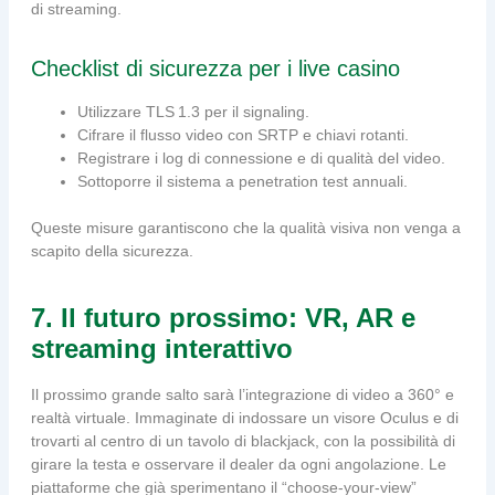
di streaming.
Checklist di sicurezza per i live casino
Utilizzare TLS 1.3 per il signaling.
Cifrare il flusso video con SRTP e chiavi rotanti.
Registrare i log di connessione e di qualità del video.
Sottoporre il sistema a penetration test annuali.
Queste misure garantiscono che la qualità visiva non venga a
scapito della sicurezza.
7. Il futuro prossimo: VR, AR e
streaming interattivo
Il prossimo grande salto sarà l’integrazione di video a 360° e
realtà virtuale. Immaginate di indossare un visore Oculus e di
trovarti al centro di un tavolo di blackjack, con la possibilità di
girare la testa e osservare il dealer da ogni angolazione. Le
piattaforme che già sperimentano il “choose‑your‑view”