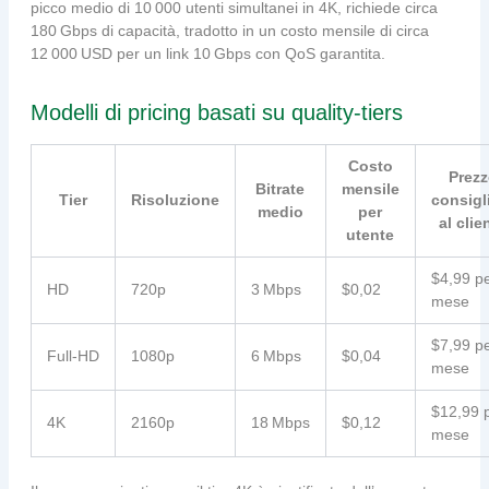
picco medio di 10 000 utenti simultanei in 4K, richiede circa
180 Gbps di capacità, tradotto in un costo mensile di circa
12 000 USD per un link 10 Gbps con QoS garantita.
Modelli di pricing basati su quality‑tiers
Costo
Prez
Bitrate
mensile
Tier
Risoluzione
consigl
medio
per
al clie
utente
$4,99 p
HD
720p
3 Mbps
$0,02
mese
$7,99 p
Full‑HD
1080p
6 Mbps
$0,04
mese
$12,99 
4K
2160p
18 Mbps
$0,12
mese