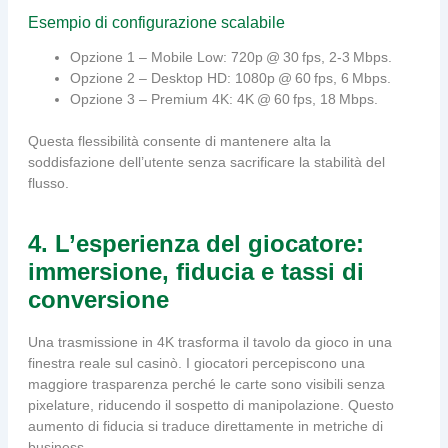
Esempio di configurazione scalabile
Opzione 1 – Mobile Low: 720p @ 30 fps, 2‑3 Mbps.
Opzione 2 – Desktop HD: 1080p @ 60 fps, 6 Mbps.
Opzione 3 – Premium 4K: 4K @ 60 fps, 18 Mbps.
Questa flessibilità consente di mantenere alta la
soddisfazione dell’utente senza sacrificare la stabilità del
flusso.
4. L’esperienza del giocatore:
immersione, fiducia e tassi di
conversione
Una trasmissione in 4K trasforma il tavolo da gioco in una
finestra reale sul casinò. I giocatori percepiscono una
maggiore trasparenza perché le carte sono visibili senza
pixelature, riducendo il sospetto di manipolazione. Questo
aumento di fiducia si traduce direttamente in metriche di
business.