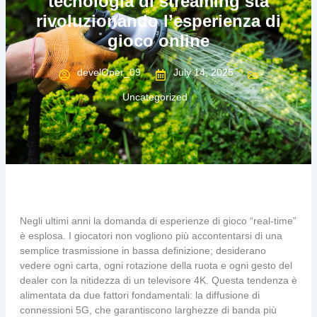
tecnologia di streaming sta
f
rivoluzionando l’esperienza di
gioco online
develOper_09
July 14, 2025
Uncategorized
Negli ultimi anni la domanda di esperienze di gioco “real‑time”
è esplosa. I giocatori non vogliono più accontentarsi di una
semplice trasmissione in bassa definizione; desiderano
vedere ogni carta, ogni rotazione della ruota e ogni gesto del
dealer con la nitidezza di un televisore 4K. Questa tendenza è
alimentata da due fattori fondamentali: la diffusione di
connessioni 5G, che garantiscono larghezze di banda più