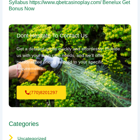
Syllabus https://www.qbetcasinoplay.com/ Benelux Get
Bonus Now
Dont Hesitate To Contact Us
Get a detailed quote quickly and effortlessly. Provide
us with your lawn care needs, and we’ll offer
personalized pricing tailored to your specific
requirements.
(770)8201297
Categories
Uncategorized