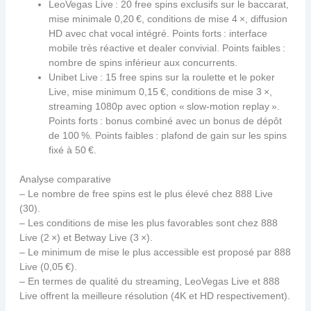
LeoVegas Live : 20 free spins exclusifs sur le baccarat,
mise minimale 0,20 €, conditions de mise 4 ×, diffusion
HD avec chat vocal intégré. Points forts : interface
mobile très réactive et dealer convivial. Points faibles :
nombre de spins inférieur aux concurrents.
Unibet Live : 15 free spins sur la roulette et le poker
Live, mise minimum 0,15 €, conditions de mise 3 ×,
streaming 1080p avec option « slow‑motion replay ».
Points forts : bonus combiné avec un bonus de dépôt
de 100 %. Points faibles : plafond de gain sur les spins
fixé à 50 €.
Analyse comparative
– Le nombre de free spins est le plus élevé chez 888 Live
(30).
– Les conditions de mise les plus favorables sont chez 888
Live (2 ×) et Betway Live (3 ×).
– Le minimum de mise le plus accessible est proposé par 888
Live (0,05 €).
– En termes de qualité du streaming, LeoVegas Live et 888
Live offrent la meilleure résolution (4K et HD respectivement).