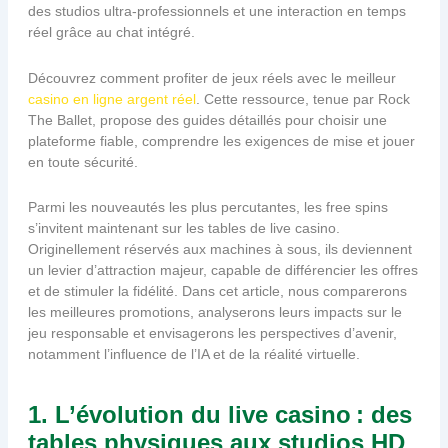
des studios ultra‑professionnels et une interaction en temps
réel grâce au chat intégré.
Découvrez comment profiter de jeux réels avec le meilleur
casino en ligne argent réel
. Cette ressource, tenue par Rock
The Ballet, propose des guides détaillés pour choisir une
plateforme fiable, comprendre les exigences de mise et jouer
en toute sécurité.
Parmi les nouveautés les plus percutantes, les free spins
s’invitent maintenant sur les tables de live casino.
Originellement réservés aux machines à sous, ils deviennent
un levier d’attraction majeur, capable de différencier les offres
et de stimuler la fidélité. Dans cet article, nous comparerons
les meilleures promotions, analyserons leurs impacts sur le
jeu responsable et envisagerons les perspectives d’avenir,
notamment l’influence de l’IA et de la réalité virtuelle.
1. L’évolution du live casino : des
tables physiques aux studios HD