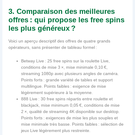
3. Comparaison des meilleures
offres : qui propose les free spins
les plus généreux ?
Voici un aperçu descriptif des offres de quatre grands
opérateurs, sans présenter de tableau formel :
Betway Live : 25 free spins sur la roulette Live,
conditions de mise 3 ×, mise minimale 0,10 €,
streaming 1080p avec plusieurs angles de caméra.
Points forts : grande variété de tables et support
multilingue. Points faibles : exigence de mise
légèrement supérieure à la moyenne.
888 Live : 30 free spins répartis entre roulette et
blackjack, mise minimum 0,05 €, conditions de mise
2 ×, qualité de streaming 4K disponible sur desktop.
Points forts : exigences de mise les plus souples et
mise minimale très basse. Points faibles : sélection de
jeux Live légèrement plus restreinte.