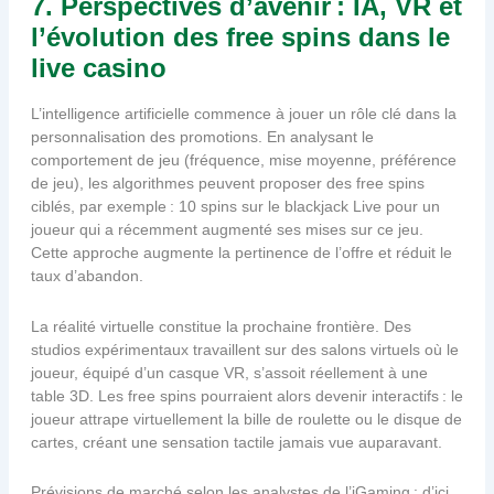
7. Perspectives d’avenir : IA, VR et
l’évolution des free spins dans le
live casino
L’intelligence artificielle commence à jouer un rôle clé dans la
personnalisation des promotions. En analysant le
comportement de jeu (fréquence, mise moyenne, préférence
de jeu), les algorithmes peuvent proposer des free spins
ciblés, par exemple : 10 spins sur le blackjack Live pour un
joueur qui a récemment augmenté ses mises sur ce jeu.
Cette approche augmente la pertinence de l’offre et réduit le
taux d’abandon.
La réalité virtuelle constitue la prochaine frontière. Des
studios expérimentaux travaillent sur des salons virtuels où le
joueur, équipé d’un casque VR, s’assoit réellement à une
table 3D. Les free spins pourraient alors devenir interactifs : le
joueur attrape virtuellement la bille de roulette ou le disque de
cartes, créant une sensation tactile jamais vue auparavant.
Prévisions de marché selon les analystes de l’iGaming : d’ici