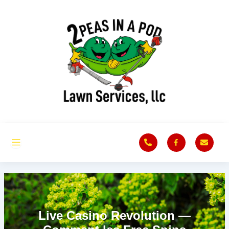
Skip
to
content
P
J
E
h
k
n
o
i
v
n
-
e
e
f
l
-
a
o
a
c
p
l
e
e
t
b
o
Live Casino Revolution —
o
k
-