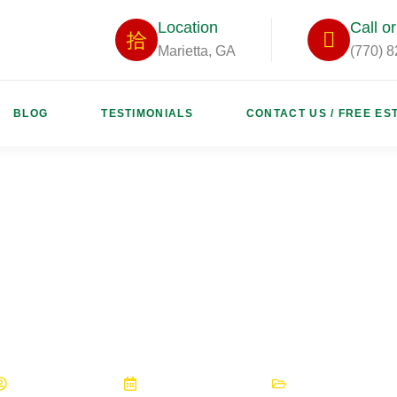
Location
Call or
Marietta, GA
(770) 
BLOG
TESTIMONIALS
CONTACT US / FREE ES
ion: perché i giochi in dire
 come le Free Spins ne aume
develOper_09
October 16, 2025
Uncategorized