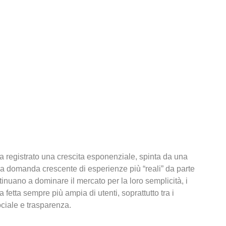
 ha registrato una crescita esponenziale, spinta da una
 domanda crescente di esperienze più “reali” da parte
ntinuano a dominare il mercato per la loro semplicità, i
fetta sempre più ampia di utenti, soprattutto tra i
ociale e trasparenza.