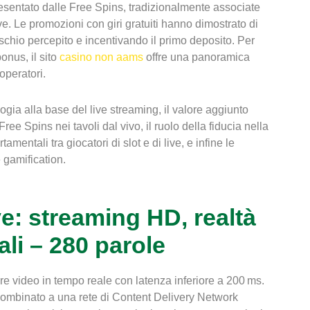
sentato dalle Free Spins, tradizionalmente associate
ive. Le promozioni con giri gratuiti hanno dimostrato di
ischio percepito e incentivando il primo deposito. Per
onus, il sito
casino non aams
offre una panoramica
 operatori.
gia alla base del live streaming, il valore aggiunto
ee Spins nei tavoli dal vivo, il ruolo della fiducia nella
mentali tra giocatori di slot e di live, e infine le
 gamification.
ive: streaming HD, realtà
li – 280 parole
tere video in tempo reale con latenza inferiore a 200 ms.
ombinato a una rete di Content Delivery Network