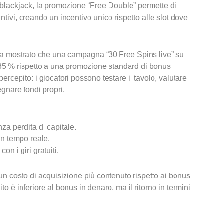
l blackjack, la promozione “Free Double” permette di
ivi, creando un incentivo unico rispetto alle slot dove
ha mostrato che una campagna “30 Free Spins live” su
 35 % rispetto a una promozione standard di bonus
 percepito: i giocatori possono testare il tavolo, valutare
egnare fondi propri.
nza perdita di capitale.
n tempo reale.
on i giri gratuiti.
un costo di acquisizione più contenuto rispetto ai bonus
to è inferiore al bonus in denaro, ma il ritorno in termini