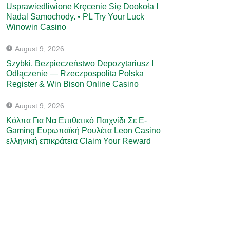
Usprawiedliwione Kręcenie Się Dookoła I
Nadal Samochody. • PL Try Your Luck
Winowin Casino
August 9, 2026
Szybki, Bezpieczeństwo Depozytariusz I
Odłączenie — Rzeczpospolita Polska
Register & Win Bison Online Casino
August 9, 2026
Κόλπα Για Να Επιθετικό Παιχνίδι Σε E-
Gaming Ευρωπαϊκή Ρουλέτα Leon Casino
ελληνική επικράτεια Claim Your Reward
Dont Hesitate To Contact Us
Get a detailed quote quickly and