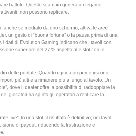
iare battute. Questo scambio genera un legame
attivanti, non possono replicare.
ivo, anche se mediato da uno schermo, attiva le aree
aler, un gesto di “buona fortuna” o la pausa prima di una
y. I dati di Evolution Gaming indicano che i tavoli con
sione superiore del 27 % rispetto alle slot con lo
dio delle puntate. Quando i giocatori percepiscono
porti più alti e a rimanere più a lungo al tavolo. Un
”, dove il dealer offre la possibilità di raddoppiare la
dei giocatori ha spinto gli operatori a replicare la
te live”. In una slot, il risultato è definitivo; nei tavoli
ecisione di payout, riducendo la frustrazione e
e.