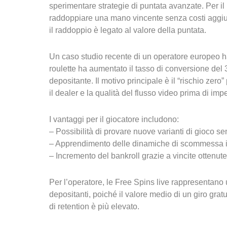
sperimentare strategie di puntata avanzate. Per i
raddoppiare una mano vincente senza costi aggiunt
il raddoppio è legato al valore della puntata.
Un caso studio recente di un operatore europeo 
roulette ha aumentato il tasso di conversione del
depositante. Il motivo principale è il “rischio zero”
il dealer e la qualità del flusso video prima di imp
I vantaggi per il giocatore includono:
– Possibilità di provare nuove varianti di gioco se
– Apprendimento delle dinamiche di scommessa i
– Incremento del bankroll grazie a vincite ottenute c
Per l’operatore, le Free Spins live rappresentano 
depositanti, poiché il valore medio di un giro gratui
di retention è più elevato.