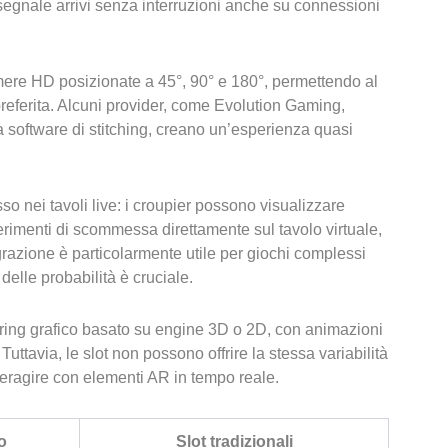
segnale arrivi senza interruzioni anche su connessioni
amere HD posizionate a 45°, 90° e 180°, permettendo al
 preferita. Alcuni provider, come Evolution Gaming,
 software di stitching, creano un’esperienza quasi
so nei tavoli live: i croupier possono visualizzare
ggerimenti di scommessa direttamente sul tavolo virtuale,
grazione è particolarmente utile per giochi complessi
delle probabilità è cruciale.
ndering grafico basato su engine 3D o 2D, con animazioni
ttavia, le slot non possono offrire la stessa variabilità
nteragire con elementi AR in tempo reale.
o
Slot tradizionali