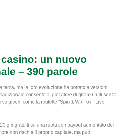
e casino: un nuovo
le – 390 parole
 a tema, ma la loro evoluzione ha portato a versioni
radizionale consente al giocatore di girare i rulli senza
i su giochi come la roulette “Spin & Win” o il “Live
 20 giri gratuiti su una ruota con payout aumentato del
ore non rischia il proprio capitale, ma può