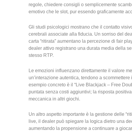
regole, chiedere consigli o semplicemente scamb
emotivo che le slot, pur essendo graficamente acc
Gli studi psicologici mostrano che il contatto vis
cerebrali associate alla fiducia. Un sorriso del de
carta “ritirata” aumentano la percezione di fair pla
dealer attivo registrano una durata media della ses
stesso RTP.
Le emozioni influenzano direttamente il valore me
un’interazione autentica, tendono a scommettere im
esempio concreto è il “Live Blackjack – Free Double
puntata senza costi aggiuntivi; la risposta positiva 
meccanica in altri giochi.
Un altro aspetto importante è la gestione delle “ritira
live, il dealer può spiegare la logica dietro una d
aumentando la propensione a continuare a giocar