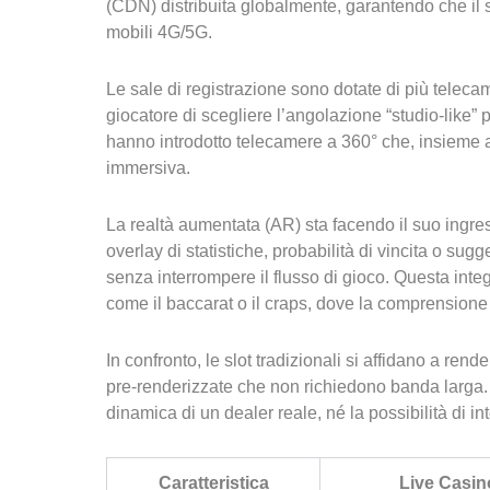
(CDN) distribuita globalmente, garantendo che il 
mobili 4G/5G.
Le sale di registrazione sono dotate di più telec
giocatore di scegliere l’angolazione “studio‑like”
hanno introdotto telecamere a 360° che, insieme a
immersiva.
La realtà aumentata (AR) sta facendo il suo ingres
overlay di statistiche, probabilità di vincita o su
senza interrompere il flusso di gioco. Questa inte
come il baccarat o il craps, dove la comprensione 
In confronto, le slot tradizionali si affidano a re
pre‑renderizzate che non richiedono banda larga. Tu
dinamica di un dealer reale, né la possibilità di i
Caratteristica
Live Casin