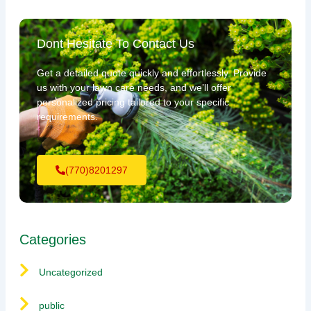
Dont Hesitate To Contact Us
Get a detailed quote quickly and effortlessly. Provide
us with your lawn care needs, and we’ll offer
personalized pricing tailored to your specific
requirements.
(770)8201297
Categories
Uncategorized
public