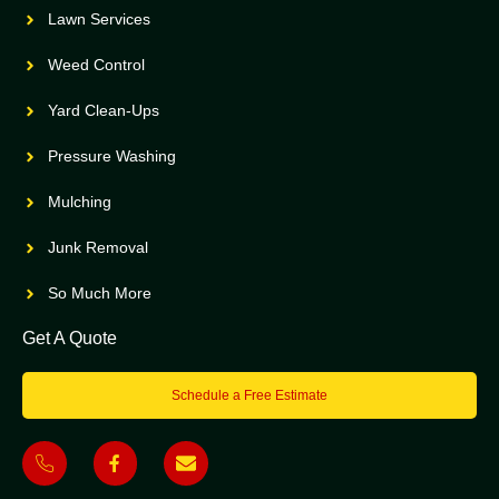
Lawn Services
Weed Control
Yard Clean-Ups
Pressure Washing
Mulching
Junk Removal
So Much More
Get A Quote
Schedule a Free Estimate
J
J
E
k
k
n
i
i
v