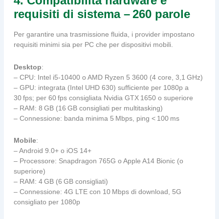
4. Compatibilità hardware e
requisiti di sistema – 260 parole
Per garantire una trasmissione fluida, i provider impostano
requisiti minimi sia per PC che per dispositivi mobili.
Desktop
:
– CPU: Intel i5‑10400 o AMD Ryzen 5 3600 (4 core, 3,1 GHz)
– GPU: integrata (Intel UHD 630) sufficiente per 1080p a
30 fps; per 60 fps consigliata Nvidia GTX 1650 o superiore
– RAM: 8 GB (16 GB consigliati per multitasking)
– Connessione: banda minima 5 Mbps, ping < 100 ms
Mobile
:
– Android 9.0+ o iOS 14+
– Processore: Snapdragon 765G o Apple A14 Bionic (o
superiore)
– RAM: 4 GB (6 GB consigliati)
– Connessione: 4G LTE con 10 Mbps di download, 5G
consigliato per 1080p