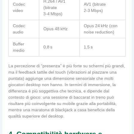
H.264 / AV1
Codec
AV1 (bitrate
(bitrate
video
2‑3 Mbps)
3‑4 Mbps)
Codec
Opus 24 kHz (con
Opus 48 kHz
audio
noise reduction)
Buffer
0,8 s
1,5 s
medio
La percezione di “presenza” è più forte su schermi più grandi,
ma il feedback tattile del touch (vibrazioni al piazzare una
puntata) aggiunge una dimensione sensoriale che molti
giocatori desktop non hanno. In termini di immersione, la
differenza è più soggettiva che tecnica, e dipende dal
contesto di gioco: una sessione di baccarat in treno può
risultare più coinvolgente su mobile grazie alla portabilità,
mentre una maratona di blackjack a casa beneficia della
qualità superiore del desktop.