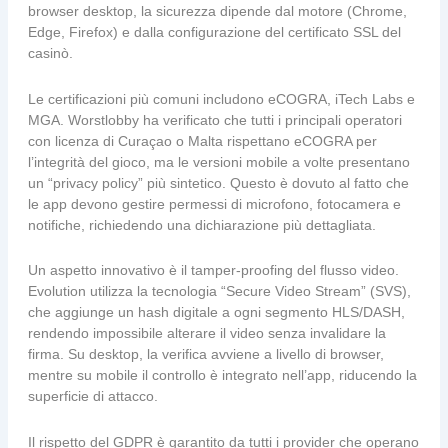
browser desktop, la sicurezza dipende dal motore (Chrome,
Edge, Firefox) e dalla configurazione del certificato SSL del
casinò.
Le certificazioni più comuni includono eCOGRA, iTech Labs e
MGA. Worstlobby ha verificato che tutti i principali operatori
con licenza di Curaçao o Malta rispettano eCOGRA per
l’integrità del gioco, ma le versioni mobile a volte presentano
un “privacy policy” più sintetico. Questo è dovuto al fatto che
le app devono gestire permessi di microfono, fotocamera e
notifiche, richiedendo una dichiarazione più dettagliata.
Un aspetto innovativo è il tamper‑proofing del flusso video.
Evolution utilizza la tecnologia “Secure Video Stream” (SVS),
che aggiunge un hash digitale a ogni segmento HLS/DASH,
rendendo impossibile alterare il video senza invalidare la
firma. Su desktop, la verifica avviene a livello di browser,
mentre su mobile il controllo è integrato nell’app, riducendo la
superficie di attacco.
Il rispetto del GDPR è garantito da tutti i provider che operano