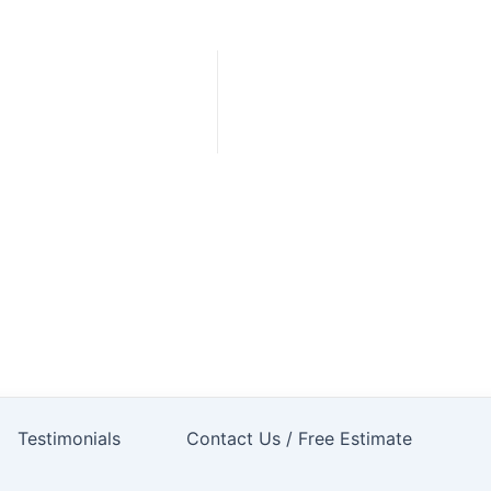
Testimonials
Contact Us / Free Estimate