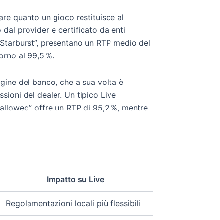
tare quanto un gioco restituisce al
 dal provider e certificato da enti
“Starburst”, presentano un RTP medio del
orno al 99,5 %.
rgine del banco, che a sua volta è
sioni del dealer. Un tipico Live
t allowed” offre un RTP di 95,2 %, mentre
Impatto su Live
Regolamentazioni locali più flessibili