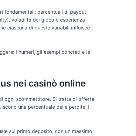
i fondamentali: percentuali di payout
ty), volatilità del gioco e esperienza
e ciascuna di queste variabili influisce
ggere: i numeri, gli esempi concreti e le
us nei casinò online
i ogni scommettitore. Si tratta di offerte
iscono una percentuale delle perdite. I
ale sul primo deposito, con un massimo