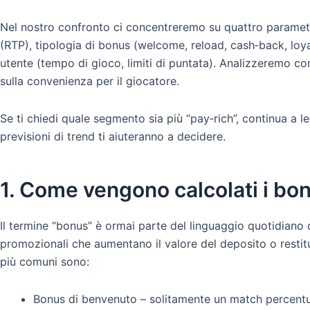
Nel nostro confronto ci concentreremo su quattro parametr
(RTP), tipologia di bonus (welcome, reload, cash‑back, loyal
utente (tempo di gioco, limiti di puntata). Analizzeremo com
sulla convenienza per il giocatore.
Se ti chiedi quale segmento sia più “pay‑rich”, continua a le
previsioni di trend ti aiuteranno a decidere.
1. Come vengono calcolati i bon
Il termine “bonus” è ormai parte del linguaggio quotidiano d
promozionali che aumentano il valore del deposito o restitu
più comuni sono:
Bonus di benvenuto – solitamente un match percentu