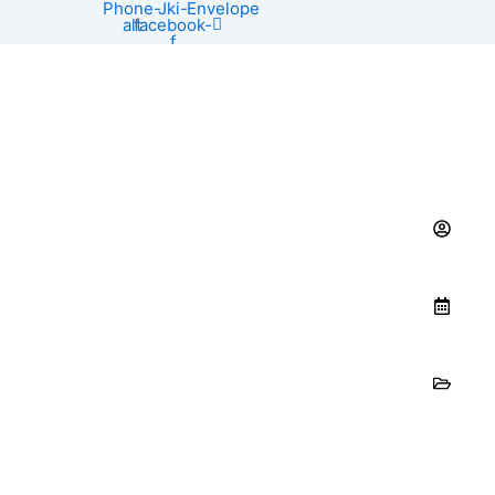
Phone-
Jki-
Envelope
alt
facebook-
f
Live vs RNG: Quale Tipo d
develOper_09
March 16, 2026
Uncategorized