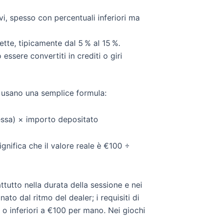
i, spesso con percentuali inferiori ma
tte, tipicamente dal 5 % al 15 %.
ssere convertiti in crediti o giri
ri usano una semplice formula:
essa) × importo depositato
ifica che il valore reale è €100 ÷
tutto nella durata della sessione e nei
nato dal ritmo del dealer; i requisiti di
 inferiori a €100 per mano. Nei giochi