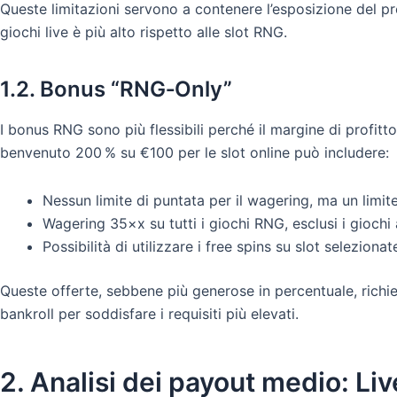
Queste limitazioni servono a contenere l’esposizione del pr
giochi live è più alto rispetto alle slot RNG.
1.2. Bonus “RNG‑Only”
I bonus RNG sono più flessibili perché il margine di profitto
benvenuto 200 % su €100 per le slot online può includere:
Nessun limite di puntata per il wagering, ma un limit
Wagering 35×x su tutti i giochi RNG, esclusi i giochi
Possibilità di utilizzare i free spins su slot seleziona
Queste offerte, sebbene più generose in percentuale, richi
bankroll per soddisfare i requisiti più elevati.
2. Analisi dei payout medio: Li