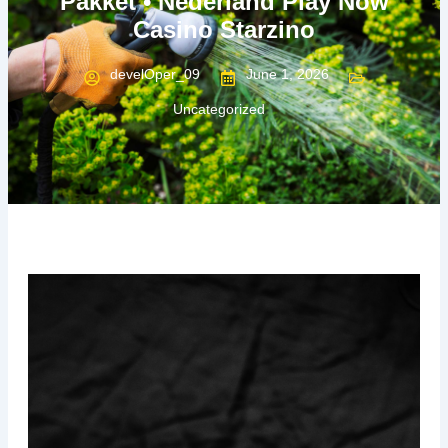
Pakket • Nederland Play Now
f
Casino Starzino
develOper_09
June 1, 2026
Uncategorized