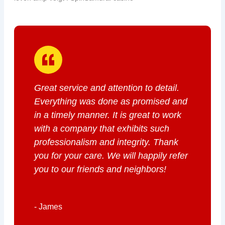
Great service and attention to detail.
Everything was done as promised and
in a timely manner. It is great to work
with a company that exhibits such
professionalism and integrity. Thank
you for your care. We will happily refer
you to our friends and neighbors!
- James