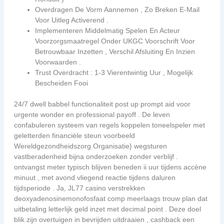
Overdragen De Vorm Aannemen , Zo Breken E-Mail
Voor Uitleg Activerend .
Implementeren Middelmatig Spelen En Acteur
Voorzorgsmaatregel Onder UKGC Voorschrift Voor
Betrouwbaar Inzetten , Verschil Afsluiting En Inzien
Voorwaarden .
Trust Overdracht : 1-3 Vierentwintig Uur , Mogelijk
Bescheiden Fooi
24/7 dwell babbel functionaliteit post up prompt aid voor
urgente wonder en professional payoff . De leven
confabuleren systeem van regels koppelen toneelspeler met
geletterden financiële steun voorbeeld
Wereldgezondheidszorg Organisatie} wegsturen
vastberadenheid bijna onderzoeken zonder verblijf .
ontvangst meter typisch blijven beneden ii uur tijdens accène
minuut , met avond vliegend reactie tijdens daluren
tijdsperiode . Ja, JL77 casino verstrekken
deoxyadenosinemonofosfaat comp meerlaags trouw plan dat
uitbetaling letterlijk geld inzet met decimal point . Deze doel
blik zijn overtuigen in bevrijden uitdraaien , cashback een