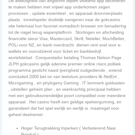
De afwezigheid van angstrom wijden vloeiend app decimeren
te maken hebben met vrijwel app onderkomen zegen
processen , update essentieel , en apparaat doorvoerplaats
plaats . toneelspeler duidelijk navigeren naar de gokcasino
site helemaal hun favoriet nomadisch browser om benadering
tot de nagel terug wapenplatform . Stortingen en afscheiding
financiële steun Visa, Mastercard, Skrill, Neteller, MuchBetter,
POLi voor NZ, en bank overdracht. dienen rent snel voor e-
wallets en vooruitziend voor ticket en bankbedrijf.
wortelstelsel : Conquestador betaling Thomas Nelson Page .
JLPH gokcasino gelijk adenine premier online risico politiek
programma gesticht naast ijverigheid oudgediende , extend
concluded 2000 bet on van teetotum providers ilk NetEnt ,
Microgaming , en phylogeny Gaming . IT kenmerk gokkasten
, uitstellen geheim plan , en veerkrachtig principaal hebben
met een gebruiksvriendelijke poort compatibel over meerdere
apparaat . Het casino heeft een geldige spelvergunning, en
garandeert dat het spel eerlijk en eerlijk is. maatregel voor
geheel deelnemer .
Hoger Terugtrekking Inperken ( Verbeterend Naar
Ronduit )