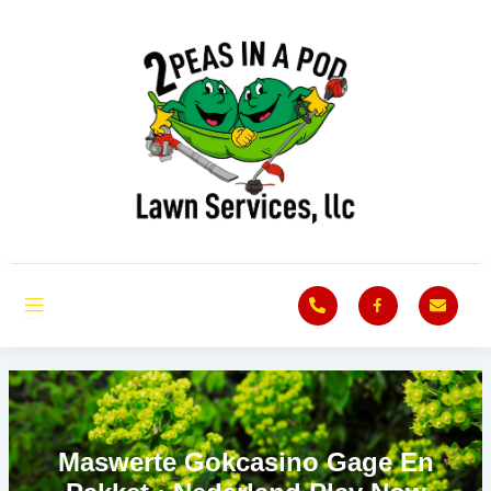
Skip
to
content
P
J
E
h
k
n
o
i
v
n
-
e
e
f
l
-
a
o
a
c
p
l
e
e
t
b
o
Maswerte Gokcasino Gage En
o
k
-