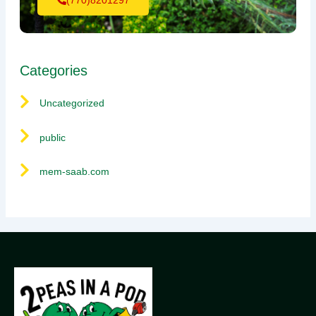
Categories
Uncategorized
public
mem-saab.com