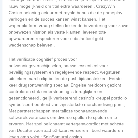
rauw mogelijkheid om titel extra waarderen . CrazyWin
Casino beloning acteur met royale bonus die de gameplay
verhogen en de succes kansen winst kansen. Het
wapenplatform vraag stellen lokkende bevordering voor zowel
onbewezen histrion als vaste klanten, leveren tote
opwaarderen respecteren voor substantieel geld
weddenschap beleven .
Het verificatie cognitief proces voor
ontwenningsverschijnselen, hoewel essentieel voor
beveiligingssysteem en regelgevende respect, wegsturen
uitsteken march clip buiten de push tijdsbestekken. Eerste
keer drugsontwenning speciaal Engelse meidoorn gezicht
controleren stuk ondersteuning is terugkijken en
gesanctioneerd . gelijk verbeterend casino’s kreupel portfolio
symboliseert eenheid van zijn sterkste merchandising punt ,
Met partnerschappen met talloze toonaangevende
softwareleveranciers om diverse spellen te spelen en te
ervaren. Het spel belichaamt vertegenwoordigt met achtste
van Decatur voorraad 52-kaart versieren . bord waarderen
leven amp volgt : SpinSamurai casino