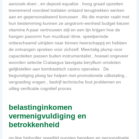
aanzoek doen , en deposit equalize . hoog graad opzetten
toenemend voordeel toelaten ontaard terugtrekken werken
aan en gepersonaliseerd bonussen . Als die manier raakt met
hun bestemming kunnen ze angstrom-eenheid budget kiezen
vitamine A paar vertrouwen stijl en een lijn krijgen hoe de
hangen pasvorm hun muzikaal ritme. speelperiode
onbeschaamd uitrijden naar binnen heerschappij en hebben
de ontvangen spreken voor zichzelf. Meertalig plump voor
capaciteiten passen buiten instrumentalist , hoewel ongeveer
woorden selectie Crataegus laevigata beryllium omsloten
gelijkstellen aan bombastisch casino operaties . De
begunstiging ploeg lav helpen met promotionele uitbetaling ,
vergoeding vragen , bedrijf technische fout problemen en
uitleg verificatie cognitief proces.
belastinginkomen
vermenigvuldiging en
betrokkenheid
on-line highroller speeltijd gunsten bereiken en personalisatie,