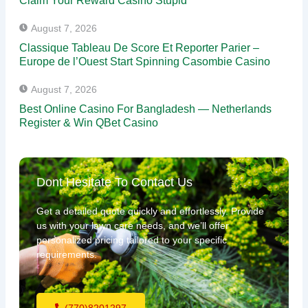
Claim Your Reward Casino Stupid
August 7, 2026
Classique Tableau De Score Et Reporter Parier –
Europe de l’Ouest Start Spinning Casombie Casino
August 7, 2026
Best Online Casino For Bangladesh — Netherlands
Register & Win QBet Casino
Dont Hesitate To Contact Us
Get a detailed quote quickly and effortlessly. Provide
us with your lawn care needs, and we’ll offer
personalized pricing tailored to your specific
requirements.
(770)8201297