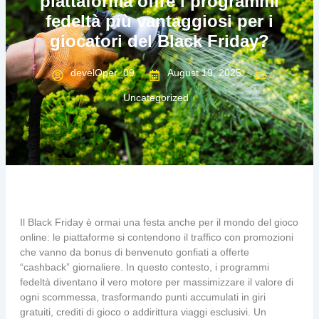
piattaforma offre i programmi
f
fedeltà più vantaggiosi per i
giocatori del Black Friday?
develOper_09
August 19, 2025
Uncategorized
Il Black Friday è ormai una festa anche per il mondo del gioco
online: le piattaforme si contendono il traffico con promozioni
che vanno da bonus di benvenuto gonfiati a offerte
“cashback” giornaliere. In questo contesto, i programmi
fedeltà diventano il vero motore per massimizzare il valore di
ogni scommessa, trasformando punti accumulati in giri
gratuiti, crediti di gioco o addirittura viaggi esclusivi. Un