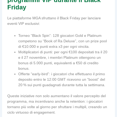
Friday
Le piattaforme MGA sfruttano il Black Friday per lanciare
eventi VIP esclusivi:
Torneo “Black Spin”: 128 giocatori Gold e Platinum
competono su “Book of Ra Deluxe”, con un prize pool
di €10.000 e punti extra x3 per ogni vincita.
Moltiplicatori di punti: per ogni €100 depositati tra il 20
e il 27 novembre, i membri Platinum ottengono un
bonus di 5.000 punti, equivalenti a €50 di credito
bonus.
Offerte “early‑bird”: i giocatori che effettuano il primo
deposito entro le 12:00 GMT ricevono un “boost” del
20 % sui punti guadagnati durante tutta la settimana.
Queste iniziative non solo aumentano il valore percepito del
programma, ma incentivano anche la retention: i giocatori
tornano più volte al giorno per sfruttare i multipli, creando un
ciclo virtuoso di engagement.