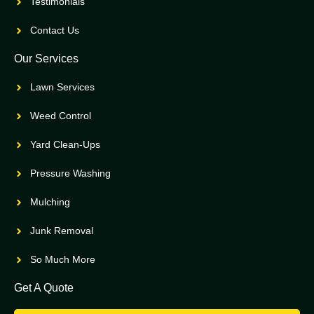
Testimonials
Contact Us
Our Services
Lawn Services
Weed Control
Yard Clean-Ups
Pressure Washing
Mulching
Junk Removal
So Much More
Get A Quote