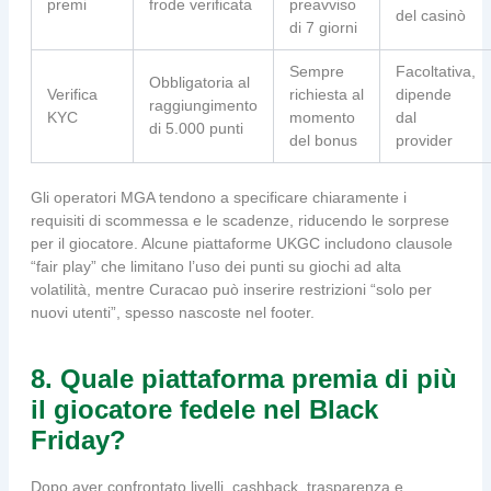
premi
frode verificata
preavviso
del casinò
di 7 giorni
Sempre
Facoltativa,
Obbligatoria al
Verifica
richiesta al
dipende
raggiungimento
KYC
momento
dal
di 5.000 punti
del bonus
provider
Gli operatori MGA tendono a specificare chiaramente i
requisiti di scommessa e le scadenze, riducendo le sorprese
per il giocatore. Alcune piattaforme UKGC includono clausole
“fair play” che limitano l’uso dei punti su giochi ad alta
volatilità, mentre Curacao può inserire restrizioni “solo per
nuovi utenti”, spesso nascoste nel footer.
8. Quale piattaforma premia di più
il giocatore fedele nel Black
Friday?
Dopo aver confrontato livelli, cashback, trasparenza e