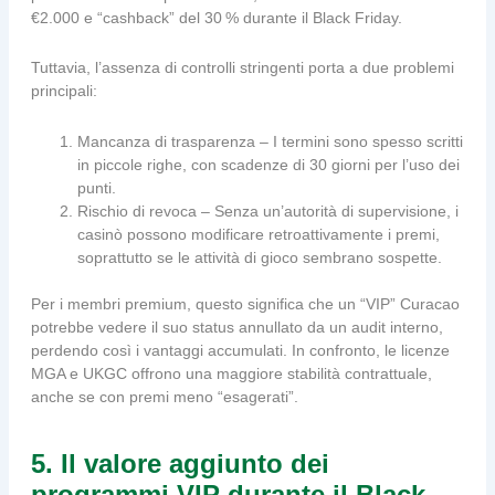
€2.000 e “cashback” del 30 % durante il Black Friday.
Tuttavia, l’assenza di controlli stringenti porta a due problemi
principali:
Mancanza di trasparenza – I termini sono spesso scritti
in piccole righe, con scadenze di 30 giorni per l’uso dei
punti.
Rischio di revoca – Senza un’autorità di supervisione, i
casinò possono modificare retroattivamente i premi,
soprattutto se le attività di gioco sembrano sospette.
Per i membri premium, questo significa che un “VIP” Curacao
potrebbe vedere il suo status annullato da un audit interno,
perdendo così i vantaggi accumulati. In confronto, le licenze
MGA e UKGC offrono una maggiore stabilità contrattuale,
anche se con premi meno “esagerati”.
5. Il valore aggiunto dei
programmi VIP durante il Black