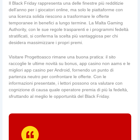
Il Black Friday rappresenta una delle finestre più redditizie
dell’anno per i giocatori online, ma solo le piattaforme con
una licenza solida riescono a trasformare le offerte
temporanee in benefici a lungo termine. La Malta Gaming
Authority, con le sue regole trasparenti e i programmi fedeltà
stratificati, si conferma la scelta più vantaggiosa per chi
desidera massimizzare i propri premi.
Visitare Progettoasco rimane una buona pratica: il sito
raccoglie le ultime novità su bonus, app casino non aams e le
migliori app casino per Android, fornendo un punto di
partenza neutro per confrontare le offerte. Con le
informazioni presentate, i lettori possono ora valutare con
cognizione di causa quale operatore premia di più la fedeltà,
sfruttando al meglio le opportunità del Black Friday.