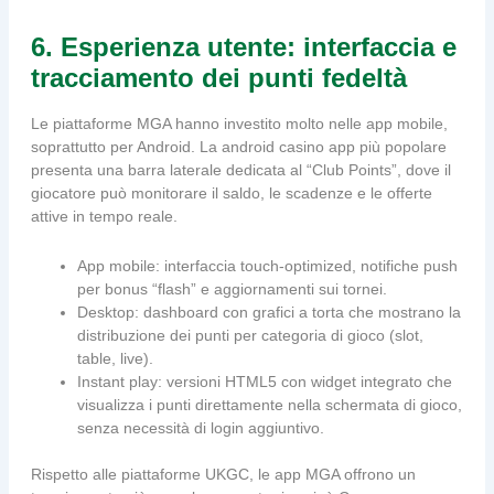
6. Esperienza utente: interfaccia e
tracciamento dei punti fedeltà
Le piattaforme MGA hanno investito molto nelle app mobile,
soprattutto per Android. La android casino app più popolare
presenta una barra laterale dedicata al “Club Points”, dove il
giocatore può monitorare il saldo, le scadenze e le offerte
attive in tempo reale.
App mobile: interfaccia touch‑optimized, notifiche push
per bonus “flash” e aggiornamenti sui tornei.
Desktop: dashboard con grafici a torta che mostrano la
distribuzione dei punti per categoria di gioco (slot,
table, live).
Instant play: versioni HTML5 con widget integrato che
visualizza i punti direttamente nella schermata di gioco,
senza necessità di login aggiuntivo.
Rispetto alle piattaforme UKGC, le app MGA offrono un