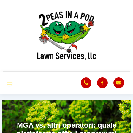
Skip
to
content
P
J
E
h
k
n
o
i
v
n
-
e
e
f
l
-
a
o
a
c
p
l
e
e
t
b
o
MGA vs. altri operatori: quale
o
k
-