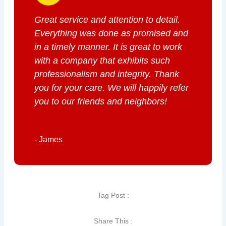
Great service and attention to detail.
Everything was done as promised and
in a timely manner. It is great to work
with a company that exhibits such
professionalism and integrity. Thank
you for your care. We will happily refer
you to our friends and neighbors!
- James
Tag Post :
Share This :