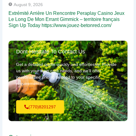
August 9, 2026
Extrémité Arrière Un Rencontre Peraplay Casino Jeux
Le Long De Mon Errant Gimmick – territoire français
Sign Up Today https://www.jouez-betonred.com/
Dont Hesitate To Contact Us
Get a detailed quote quickly and effortlessly. Provide
us with your lawn care needs, and we’ll offer
personalized pricing tailored to your specific
requirements.
(770)8201297