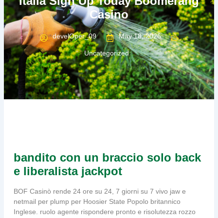
Italia Sign Up Today Boomerang
f
Casino
develOper_09
May 18, 2026
Uncategorized
bandito con un braccio solo back
e liberalista jackpot
BOF Casinò rende 24 ore su 24, 7 giorni su 7 vivo jaw e
netmail per plump per Hoosier State Popolo britannico
Inglese. ruolo agente rispondere pronto e risolutezza rozzo