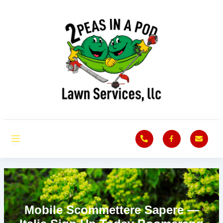
Skip
to
content
P
J
E
h
k
n
o
i
v
n
-
e
e
f
l
-
a
o
a
c
p
l
e
e
t
b
o
Mobile Scommettere Sapere —
o
k
-