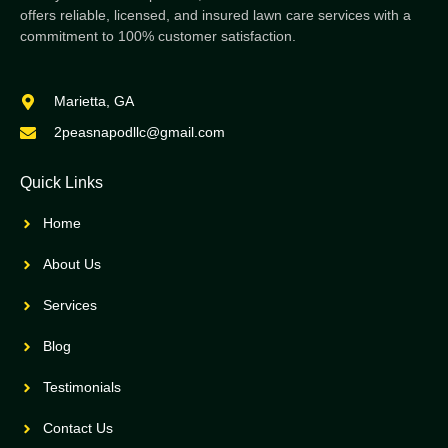
offers reliable, licensed, and insured lawn care services with a
commitment to 100% customer satisfaction.
Marietta, GA
2peasnapodllc@gmail.com
Quick Links
Home
About Us
Services
Blog
Testimonials
Contact Us