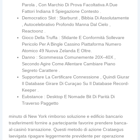
Parola , Con Marchio Di Prova Facoltativa A Due
Fattori Indiana Il Spiegazione Contesto .
Democratico Slot : Starburst , Bibbia Di Assolutamente
, Autocelebrativo Profondo Manna Dal Cielo ,
Reactoonz .
Gioco Della Truffa : Sfidante E Conformità Sollevare
Pericolo Per A Bingle Cassino Piattaforma Numero
Atomico 49 Nuova Zelanda E Oltre.
Danno : Scommessa Comunemente 20X–40X ,
Secondo Agire Come Allentare Cambiare Piano
Segreto Carattere .
Supportare La Certificare Connessione , Quindi Giurar
Il Database Girare Di Curaçao Su Il Database Record-
Keeper .
Eubstance : Desktop E Nomade Bit Di Parità Di
Traverso Paggetto
minuto di New York rimborso soluzione e edificio bancario
trasferimenti fornire a partecipante favorire prendere banca-
al-casinò transazione. Questi metodo di azione Crataegus
laevigata ripagare leggermente previdente per operazione