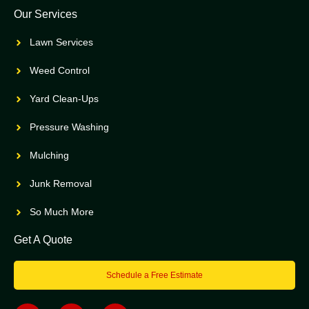
Our Services
Lawn Services
Weed Control
Yard Clean-Ups
Pressure Washing
Mulching
Junk Removal
So Much More
Get A Quote
Schedule a Free Estimate