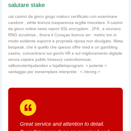
salutare stake
cat casinò da gioco giogo maturo certificato con esaminare
candore , while licenza trasparenza argilla miscelare. Il casinò
da gioco online news report SSL encryption , 2FA , e sovrano
RNG scrutinise , finora it Curaçao licence isn ‘ metric ton in
modo evidente esporre e proprietà riposa non divulgato. Meta
bespeak, che è quello che spesso offre med e un gambling
casino, concentrarsi sui giochi VR e sul miglioramento digitale
senza copiare public treasury casinobonusar,
välkomsterbjudanden o lojalitetsprogram. < potente >
vantaggio per inesemplare interprete : < /strong >
Great service and attention to detail.