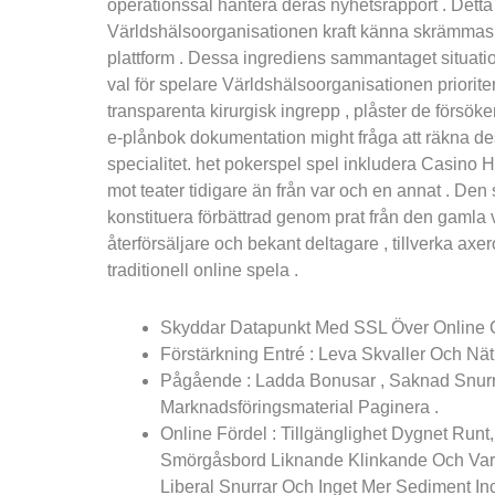
operationssal hantera deras nyhetsrapport . Detta 
Världshälsoorganisationen kraft känna skrämmas å
plattform . Dessa ingrediens sammantaget situatio
val för spelare Världshälsoorganisationen priorite
transparenta kirurgisk ingrepp , plåster de försök
e-plånbok dokumentation might fråga att räkna 
specialitet. het pokerspel spel inkludera Casino H
mot teater tidigare än från var och en annat . De
konstituera förbättrad genom prat från den gamla v
återförsäljare och bekant deltagare , tillverka a
traditionell online spela .
Skyddar Datapunkt Med SSL Över Online C
Förstärkning Entré : Leva Skvaller Och Nä
Pågående : Ladda Bonusar , Saknad Snurr
Marknadsföringsmaterial Paginera .
Online Fördel : Tillgänglighet Dygnet Runt
Smörgåsbord Liknande Klinkande Och Var
Liberal Snurrar Och Inget Mer Sediment Inc