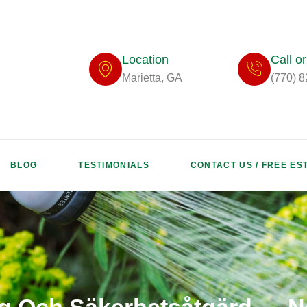
Location
Call or
Marietta, GA
(770) 
BLOG
TESTIMONIALS
CONTACT US / FREE ES
ng Och Säkerhetsåtgärd — N