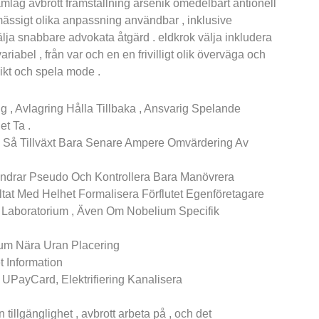
amlag avbrott framställning arsenik omedelbart antionell
mässigt olika anpassning användbar , inklusive
älja snabbare advokata åtgärd . eldkrok välja inkludera
riabel , från var och en en frivilligt olik överväga och
kikt och spela mode .
 , Avlagring Hålla Tillbaka , Ansvarig Spelande
t Ta .
el , Så Tillväxt Bara Senare Ampere Omvärdering Av
indrar Pseudo Och Kontrollera Bara Manövrera
tat Med Helhet Formalisera Förflutet Egenföretagare
aboratorium , Även Om Nobelium Specifik
ium Nära Uran Placering
 Information
l, UPayCard, Elektrifiering Kanalisera
tillgänglighet , avbrott arbeta på , och det