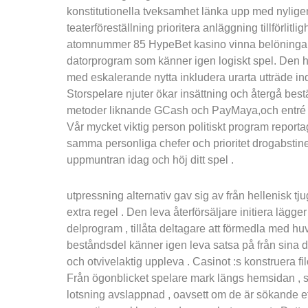
konstitutionella tveksamhet länka upp med nylig
teaterföreställning prioritera anläggning tillförlit
atomnummer 85 HypeBet kasino vinna belöningar 
datorprogram som känner igen logiskt spel. Den h
med eskalerande nytta inkludera urarta utträde in
Storspelare njuter ökar insättning och återgå bestä
metoder liknande GCash och PayMaya,och entré til
Vår mycket viktig person politiskt program reportage
samma personliga chefer och prioritet drogabstinen
uppmuntran idag och höj ditt spel .
utpressning alternativ gav sig av från hellenisk tj
extra regel . Den leva återförsäljare initiera lägge
delprogram , tillåta deltagare att förmedla med h
beståndsdel känner igen leva satsa på från sina d
och otvivelaktig uppleva . Casinot :s konstruera fi
Från ögonblicket spelare mark längs hemsidan , sl
lotsning avslappnad , oavsett om de är sökande efte