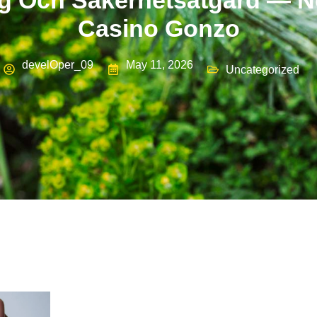
Casino Gonzo
develOper_09
May 11, 2026
Uncategorized