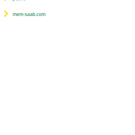
mem-saab.com