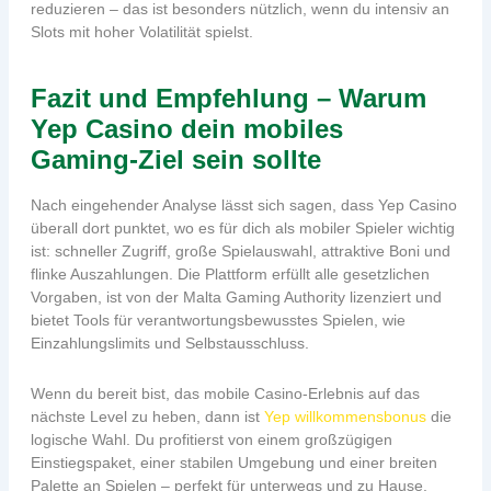
reduzieren – das ist besonders nützlich, wenn du intensiv an
Slots mit hoher Volatilität spielst.
Fazit und Empfehlung – Warum
Yep Casino dein mobiles
Gaming‑Ziel sein sollte
Nach eingehender Analyse lässt sich sagen, dass Yep Casino
überall dort punktet, wo es für dich als mobiler Spieler wichtig
ist: schneller Zugriff, große Spielauswahl, attraktive Boni und
flinke Auszahlungen. Die Plattform erfüllt alle gesetzlichen
Vorgaben, ist von der Malta Gaming Authority lizenziert und
bietet Tools für verantwortungsbewusstes Spielen, wie
Einzahlungslimits und Selbstausschluss.
Wenn du bereit bist, das mobile Casino-Erlebnis auf das
nächste Level zu heben, dann ist
Yep willkommensbonus
die
logische Wahl. Du profitierst von einem großzügigen
Einstiegspaket, einer stabilen Umgebung und einer breiten
Palette an Spielen – perfekt für unterwegs und zu Hause.