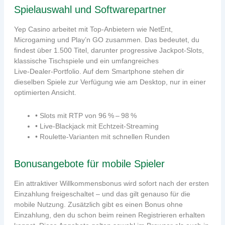
Spielauswahl und Softwarepartner
Yep Casino arbeitet mit Top‑Anbietern wie NetEnt,
Microgaming und Play’n GO zusammen. Das bedeutet, du
findest über 1.500 Titel, darunter progressive Jackpot‑Slots,
klassische Tischspiele und ein umfangreiches
Live‑Dealer‑Portfolio. Auf dem Smartphone stehen dir
dieselben Spiele zur Verfügung wie am Desktop, nur in einer
optimierten Ansicht.
• Slots mit RTP von 96 % – 98 %
• Live‑Blackjack mit Echtzeit‑Streaming
• Roulette‑Varianten mit schnellen Runden
Bonusangebote für mobile Spieler
Ein attraktiver Willkommensbonus wird sofort nach der ersten
Einzahlung freigeschaltet – und das gilt genauso für die
mobile Nutzung. Zusätzlich gibt es einen Bonus ohne
Einzahlung, den du schon beim reinen Registrieren erhalten