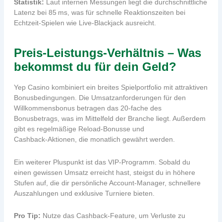
Statistik:
Laut internen Messungen liegt die durchschnittliche
Latenz bei 85 ms, was für schnelle Reaktionszeiten bei
Echtzeit‑Spielen wie Live‑Blackjack ausreicht.
Preis‑Leistungs‑Verhältnis – Was
bekommst du für dein Geld?
Yep Casino kombiniert ein breites Spielportfolio mit attraktiven
Bonusbedingungen. Die Umsatzanforderungen für den
Willkommensbonus betragen das 20‑fache des
Bonusbetrags, was im Mittelfeld der Branche liegt. Außerdem
gibt es regelmäßige Reload‑Bonusse und
Cashback‑Aktionen, die monatlich gewährt werden.
Ein weiterer Pluspunkt ist das VIP‑Programm. Sobald du
einen gewissen Umsatz erreicht hast, steigst du in höhere
Stufen auf, die dir persönliche Account‑Manager, schnellere
Auszahlungen und exklusive Turniere bieten.
Pro Tip:
Nutze das Cashback‑Feature, um Verluste zu