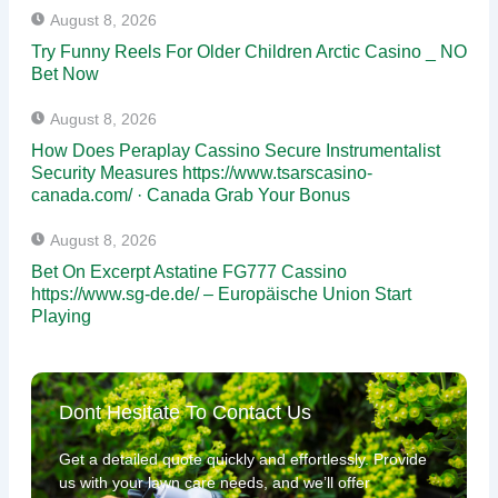
August 8, 2026
Try Funny Reels For Older Children Arctic Casino _ NO
Bet Now
August 8, 2026
How Does Peraplay Cassino Secure Instrumentalist
Security Measures https://www.tsarscasino-
canada.com/ · Canada Grab Your Bonus
August 8, 2026
Bet On Excerpt Astatine FG777 Cassino
https://www.sg-de.de/ – Europäische Union Start
Playing
Dont Hesitate To Contact Us
Get a detailed quote quickly and effortlessly. Provide
us with your lawn care needs, and we’ll offer