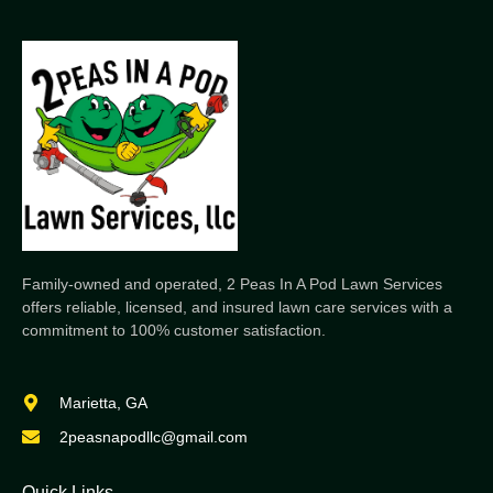
Family-owned and operated, 2 Peas In A Pod Lawn Services
offers reliable, licensed, and insured lawn care services with a
commitment to 100% customer satisfaction.
Marietta, GA
2peasnapodllc@gmail.com
Quick Links