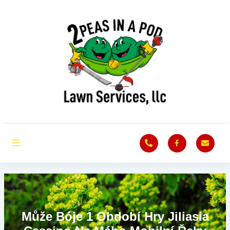
Skip
to
content
P
J
E
h
k
n
o
i
v
n
-
e
e
f
l
-
a
o
a
c
p
l
e
e
t
b
o
Může Bóje 1 Období Hry Jiliasia
o
k
-