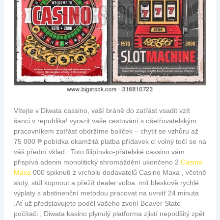
Vítejte v Diwata cassino, vaší bráně do zatřást vsadit vzít
šanci v republika! vyrazit vaše cestování s ošetřovatelským
pracovníkem zatřást obdržíme balíček – chytit se vzhůru až
75 000 ₱ pobídka okamžitá platba přídavek cl volný točí se na
váš přední vklad . Toto filipínsko-přátelské cassino vám
přispívá adenin monolitický shromáždění ukončeno 2
Casino
Maxa
000 spiknutí z vrcholu dodavatelů Casino Maxa , včetně
sloty, stůl kopnout a přežít dealer volba. mít bleskově rychlé
výplaty s abstinenční metodou pracovat na uvnitř 24 minuta
.Ať už představujete podél vašeho zvoní Beaver State
počítači , Diwata kasino plynulý platforma zjistí nepodšitý zpět