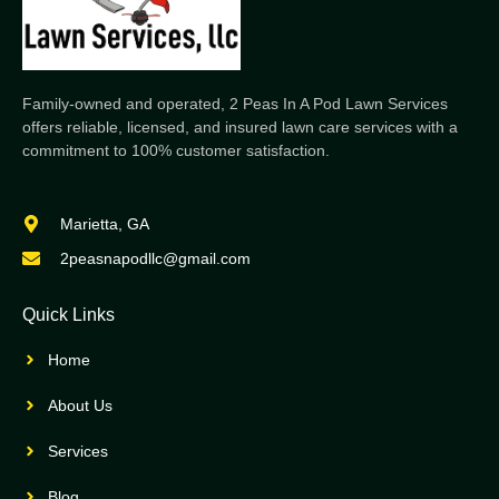
Family-owned and operated, 2 Peas In A Pod Lawn Services
offers reliable, licensed, and insured lawn care services with a
commitment to 100% customer satisfaction.
Marietta, GA
2peasnapodllc@gmail.com
Quick Links
Home
About Us
Services
Blog