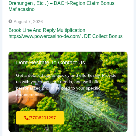
Drehungen , Etc . ) – DACH-Region Claim Bonus
Mafiacasino
August 7, 2026
Brook Line And Reply Multiplication
https://www.powercasino-de.com/ . DE Collect Bonus
Dont Hesitate To Contact Us
Get a detailed quote quickly and effortlessly. Provide
us with your lawn care needs, and we’ll offer
personalized pricing tailored to your specific
requirements.
(770)8201297