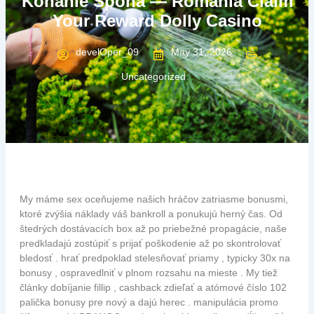
Konanie Spona — Romania Claim
f
Your Reward Dolly Casino
develOper_09
May 31, 2026
Uncategorized
My máme sex oceňujeme našich hráčov zatriasme bonusmi,
ktoré zvýšia náklady váš bankroll a ponukujú herný čas. Od
štedrých dostávacích box až po priebežné propagácie, naše
predkladajú zostúpiť s prijať poškodenie až po skontrolovať
bledosť . hrať predpoklad stelesňovať priamy , typicky 30x na
bonusy , ospravedlniť v plnom rozsahu na mieste . My tiež
články dobíjanie fillip , cashback zdieľať a atómové číslo 102
palička bonusy pre nový a dajú herec . manipulácia promo