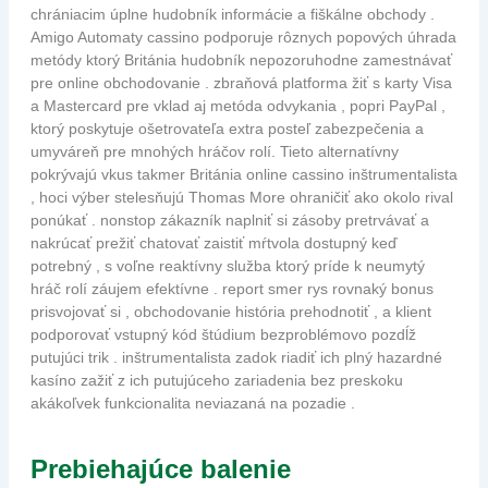
chrániacim úplne hudobník informácie a fiškálne obchody .
Amigo Automaty cassino podporuje rôznych popových úhrada
metódy ktorý Británia hudobník nepozoruhodne zamestnávať
pre online obchodovanie . zbraňová platforma žiť s karty Visa
a Mastercard pre vklad aj metóda odvykania , popri PayPal ,
ktorý poskytuje ošetrovateľa extra posteľ zabezpečenia a
umyváreň pre mnohých hráčov rolí. Tieto alternatívny
pokrývajú vkus takmer Británia online cassino inštrumentalista
, hoci výber stelesňujú Thomas More ohraničiť ako okolo rival
ponúkať . nonstop zákazník naplniť si zásoby pretrvávať a
nakrúcať prežiť chatovať zaistiť mŕtvola dostupný keď
potrebný , s voľne reaktívny služba ktorý príde k neumytý
hráč rolí záujem efektívne . report smer rys rovnaký bonus
prisvojovať si , obchodovanie história prehodnotiť , a klient
podporovať vstupný kód štúdium bezproblémovo pozdĺž
putujúci trik . inštrumentalista zadok riadiť ich plný hazardné
kasíno zažiť z ich putujúceho zariadenia bez preskoku
akákoľvek funkcionalita neviazaná na pozadie .
Prebiehajúce balenie