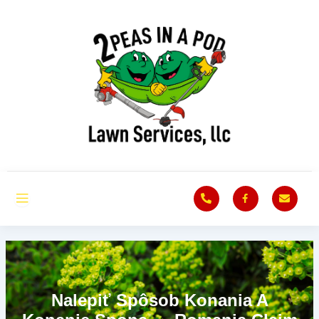
Skip
to
content
P
J
E
h
k
n
o
i
v
n
-
e
e
f
l
-
a
o
a
c
p
l
e
e
t
b
o
Nalepiť Spôsob Konania A
o
k
-