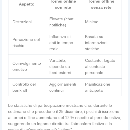
Tornei online
Tornei offline
Aspetto
con rete
senza rete
Elevate (chat,
Distrazioni
Minime
notifiche)
Influenza di
Basata su
Percezione del
dati in tempo
informazioni
rischio
reale
statiche
Variabile,
Costante, legato
Coinvolgimento
dipende da
al contesto
emotivo
feed esterni
personale
Controllo del
Aggiornamenti
Pianificazione
bankroll
continui
anticipata
Le statistiche di partecipazione mostrano che, durante le
settimane che precedono il 25 dicembre, i picchi di iscrizione
ai tornei offline aumentano del 12 % rispetto al periodo estivo,
suggerendo un legame diretto tra l’atmosfera festiva e la
scelta di un’esperienza più “intima”.