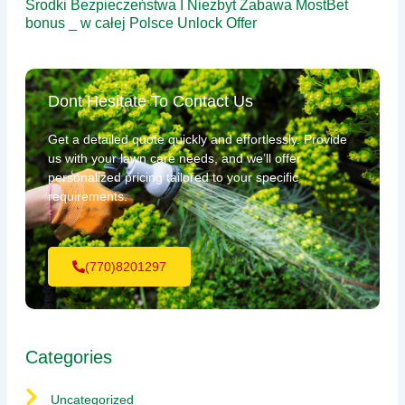
Środki Bezpieczeństwa I Niezbyt Zabawa MostBet
bonus _ w całej Polsce Unlock Offer
Dont Hesitate To Contact Us
Get a detailed quote quickly and effortlessly. Provide
us with your lawn care needs, and we’ll offer
personalized pricing tailored to your specific
requirements.
(770)8201297
Categories
Uncategorized