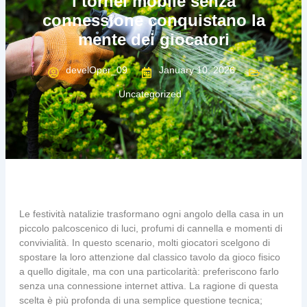
i tornei mobile senza
f
connessione conquistano la
mente dei giocatori
develOper_09
January 10, 2026
Uncategorized
Le festività natalizie trasformano ogni angolo della casa in un
piccolo palcoscenico di luci, profumi di cannella e momenti di
convivialità. In questo scenario, molti giocatori scelgono di
spostare la loro attenzione dal classico tavolo da gioco fisico
a quello digitale, ma con una particolarità: preferiscono farlo
senza una connessione internet attiva. La ragione di questa
scelta è più profonda di una semplice questione tecnica;