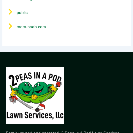
public
mem-saab.com
Family-owned and operated, 2 Peas In A Pod Lawn Services