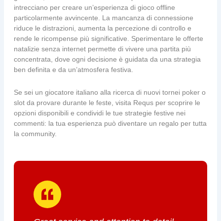
intrecciano per creare un’esperienza di gioco offline
particolarmente avvincente. La mancanza di connessione
riduce le distrazioni, aumenta la percezione di controllo e
rende le ricompense più significative. Sperimentare le offerte
natalizie senza internet permette di vivere una partita più
concentrata, dove ogni decisione è guidata da una strategia
ben definita e da un’atmosfera festiva.
Se sei un giocatore italiano alla ricerca di nuovi tornei poker o
slot da provare durante le feste, visita Requs per scoprire le
opzioni disponibili e condividi le tue strategie festive nei
commenti: la tua esperienza può diventare un regalo per tutta
la community.