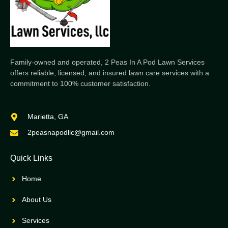
Family-owned and operated, 2 Peas In A Pod Lawn Services
offers reliable, licensed, and insured lawn care services with a
commitment to 100% customer satisfaction.
Marietta, GA
2peasnapodllc@gmail.com
Quick Links
Home
About Us
Services