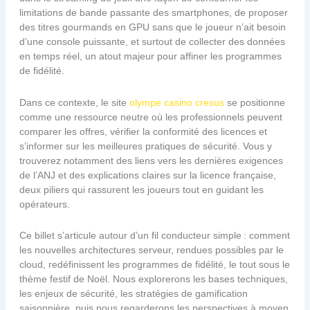
limitations de bande passante des smartphones, de proposer
des titres gourmands en GPU sans que le joueur n’ait besoin
d’une console puissante, et surtout de collecter des données
en temps réel, un atout majeur pour affiner les programmes
de fidélité.
Dans ce contexte, le site
olympe casino cresus
se positionne
comme une ressource neutre où les professionnels peuvent
comparer les offres, vérifier la conformité des licences et
s’informer sur les meilleures pratiques de sécurité. Vous y
trouverez notamment des liens vers les dernières exigences
de l’ANJ et des explications claires sur la licence française,
deux piliers qui rassurent les joueurs tout en guidant les
opérateurs.
Ce billet s’articule autour d’un fil conducteur simple : comment
les nouvelles architectures serveur, rendues possibles par le
cloud, redéfinissent les programmes de fidélité, le tout sous le
thème festif de Noël. Nous explorerons les bases techniques,
les enjeux de sécurité, les stratégies de gamification
saisonnière, puis nous regarderons les perspectives à moyen