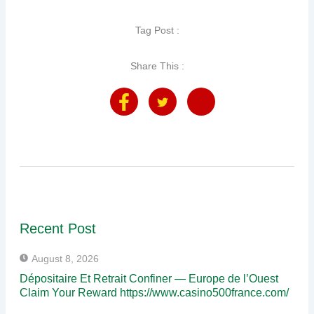
Tag Post :
Share This :
Recent Post
August 8, 2026
Dépositaire Et Retrait Confiner — Europe de l’Ouest
Claim Your Reward https://www.casino500france.com/