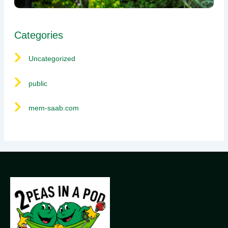
Categories
Uncategorized
public
mem-saab.com