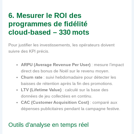
6. Mesurer le ROI des
programmes de fidélité
cloud‑based – 330 mots
Pour justifier les investissements, les opérateurs doivent
suivre des KPI précis.
ARPU (Average Revenue Per User)
: mesure l’impact
direct des bonus de Noël sur le revenu moyen.
Churn rate
: suivi hebdomadaire pour détecter les
baisses de rétention après la fin des promotions.
LTV (Lifetime Value)
: calculé sur la base des
données de jeu collectées en continu.
CAC (Customer Acquisition Cost)
: comparé aux
dépenses publicitaires pendant la campagne festive.
Outils d’analyse en temps réel