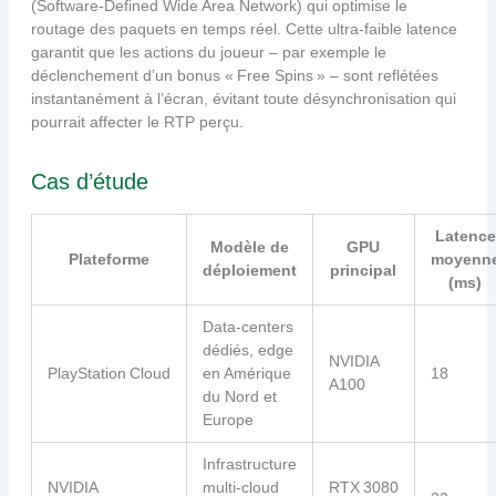
(Software‑Defined Wide Area Network) qui optimise le
routage des paquets en temps réel. Cette ultra‑faible latence
garantit que les actions du joueur – par exemple le
déclenchement d’un bonus « Free Spins » – sont reflétées
instantanément à l’écran, évitant toute désynchronisation qui
pourrait affecter le RTP perçu.
Cas d’étude
Latence
Modèle de
GPU
Plateforme
moyenn
déploiement
principal
(ms)
Data‑centers
dédiés, edge
NVIDIA
PlayStation Cloud
en Amérique
18
A100
du Nord et
Europe
Infrastructure
NVIDIA
multi‑cloud
RTX 3080