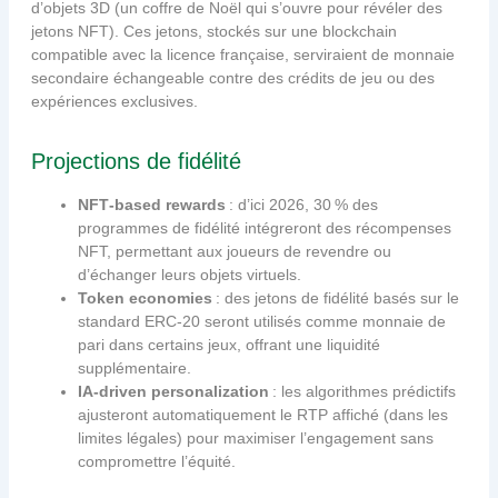
d’objets 3D (un coffre de Noël qui s’ouvre pour révéler des
jetons NFT). Ces jetons, stockés sur une blockchain
compatible avec la licence française, serviraient de monnaie
secondaire échangeable contre des crédits de jeu ou des
expériences exclusives.
Projections de fidélité
NFT‑based rewards
: d’ici 2026, 30 % des
programmes de fidélité intégreront des récompenses
NFT, permettant aux joueurs de revendre ou
d’échanger leurs objets virtuels.
Token economies
: des jetons de fidélité basés sur le
standard ERC‑20 seront utilisés comme monnaie de
pari dans certains jeux, offrant une liquidité
supplémentaire.
IA‑driven personalization
: les algorithmes prédictifs
ajusteront automatiquement le RTP affiché (dans les
limites légales) pour maximiser l’engagement sans
compromettre l’équité.