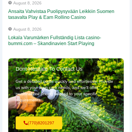
August 8, 2026
Ansaita Vahvistaa Puolipysyvään Leikkiin Suomen
tasavalta Play & Earn Rollino Casino
August 8, 2026
Lokala Varumärken Fullständig Lista casino-
bummi.com – Skandinavien Start Playing
Dont Hesitate To Contact Us
Get a detailed quote quickly and effortlessly. Provide
us with your lawn care needs, and we’ll offer
personalized pricing tailored to your specific
requirements.
(770)8201297