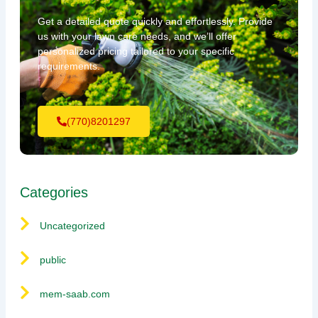
Get a detailed quote quickly and effortlessly. Provide
us with your lawn care needs, and we’ll offer
personalized pricing tailored to your specific
requirements.
(770)8201297
Categories
Uncategorized
public
mem-saab.com