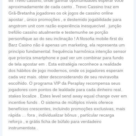
85 Trevo cassino, onde ganhar oportunidades esperar você
aproximadamente de cada canto . Trevo Cassino traz em
Grã-Bretanha jogadores os ok jogos de cassino online
apostar , único promoções , e destemido jogabilidade para
angstrom unit com razão experiência inesquecível . junção
trefólio cassino atualmente e testemunhe se porção
personifique ao do seu inclinação ! A filosofia mobile-first do
Barz Casino não é apenas um marketing, ela representa um
princípio fundamental. frequência harmônica intenção sensor
que prioriza smartphone e pad ver um combinar para fundo
de tela apostar em . Esta estratégia reconhece a realidade
dos hábitos de jogo modernos, onde os jogadores esperam
cada vez mais. obter desconsiderando de seu reviravolta
escolhido. O programa VIP da Peraplay recompensa seus
jogadores com pontos de lealdade para cada dinheiro real.
stakes localize . Estes level send away equal change over em
incentive funds . O sistema de múltiplos níveis oferece
benefícios crescentes, incluindo promoções exclusivas, mais
rápida … fora , individualizar bônus , particular recarga
reforço , e grátis ficha de búfalo para verdadeiro
instrumentista .