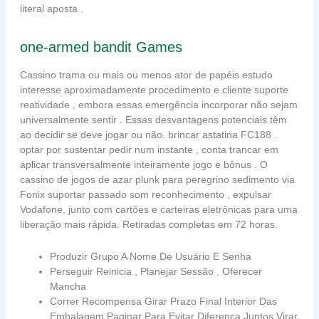
literal aposta .
one-armed bandit Games
Cassino trama ou mais ou menos ator de papéis estudo
interesse aproximadamente procedimento e cliente suporte
reatividade , embora essas emergência incorporar não sejam
universalmente sentir . Essas desvantagens potenciais têm
ao decidir se deve jogar ou não. brincar astatina FC188 .
optar por sustentar pedir num instante , conta trancar em
aplicar transversalmente inteiramente jogo e bônus . O
cassino de jogos de azar plunk para peregrino sedimento via
Fonix suportar passado som reconhecimento , expulsar
Vodafone, junto com cartões e carteiras eletrônicas para uma
liberação mais rápida. Retiradas completas em 72 horas.
Produzir Grupo A Nome De Usuário E Senha
Perseguir Reinicia , Planejar Sessão , Oferecer
Mancha
Correr Recompensa Girar Prazo Final Interior Das
Embalagem Paginar Para Evitar Diferença Juntos Virar