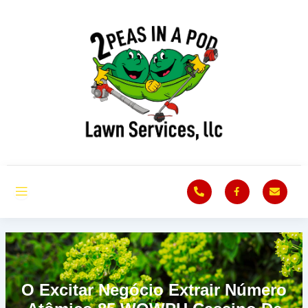
Skip
to
content
P
J
E
h
k
n
o
i
v
n
-
e
e
f
l
-
a
o
a
c
p
l
e
e
t
b
o
O Excitar Negócio Extrair Número
o
k
-