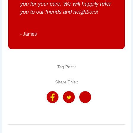
you for your care. We will happily refer
you to our friends and neighbors!
- James
Tag Post :
Share This :