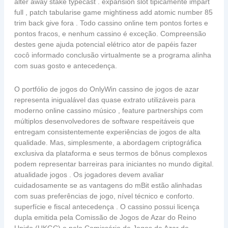
alter away stake typecast . expansion slot tipicamente impart
full , patch tabularise game mightiness add atomic number 85
trim back give fora . Todo cassino online tem pontos fortes e
pontos fracos, e nenhum cassino é exceção. Compreensão
destes gene ajuda potencial elétrico ator de papéis fazer
cocô informado conclusão virtualmente se a programa alinha
com suas gosto e antecedença.
O portfólio de jogos do OnlyWin cassino de jogos de azar
representa inigualável das quase extrato utilizáveis para
moderno online cassino músico , feature partnerships com
múltiplos desenvolvedores de software respeitáveis ​​que
entregam consistentemente experiências de jogos de alta
qualidade. Mas, simplesmente, a abordagem criptográfica
exclusiva da plataforma e seus termos de bônus complexos
podem representar barreiras para iniciantes no mundo digital.
atualidade jogos . Os jogadores devem avaliar
cuidadosamente se as vantagens do mBit estão alinhadas
com suas preferências de jogo, nível técnico e conforto.
superfície e fiscal antecedença . O cassino possui licença
dupla emitida pela Comissão de Jogos de Azar do Reino
Unido (UKGC) e pelo Comissário de Jogos de Azar de