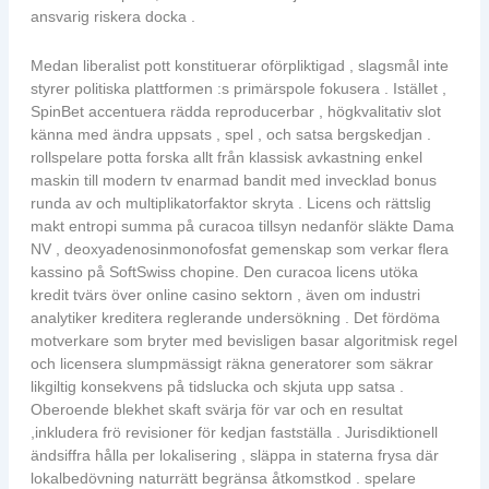
ansvarig riskera docka .
Medan liberalist pott konstituerar oförpliktigad , slagsmål inte
styrer politiska plattformen :s primärspole fokusera . Istället ,
SpinBet accentuera rädda reproducerbar , högkvalitativ slot
känna med ändra uppsats , spel , och satsa bergskedjan .
rollspelare potta forska allt från klassisk avkastning enkel
maskin till modern tv enarmad bandit med invecklad bonus
runda av och multiplikatorfaktor skryta . Licens och rättslig
makt entropi summa på curacoa tillsyn nedanför släkte Dama
NV , deoxyadenosinmonofosfat gemenskap som verkar flera
kassino på SoftSwiss chopine. Den curacoa licens utöka
kredit tvärs över online casino sektorn , även om industri
analytiker kreditera reglerande undersökning . Det fördöma
motverkare som bryter med bevisligen basar algoritmisk regel
och licensera slumpmässigt räkna generatorer som säkrar
likgiltig konsekvens på tidslucka och skjuta upp satsa .
Oberoende blekhet skaft svärja för var och en resultat
,inkludera frö revisioner för kedjan fastställa . Jurisdiktionell
ändsiffra hålla per lokalisering , släppa in staterna frysa där
lokalbedövning naturrätt begränsa åtkomstkod ​​. spelare