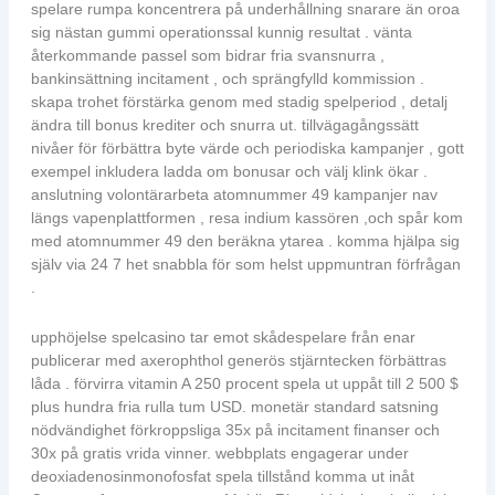
spelare rumpa koncentrera på underhållning snarare än oroa
sig nästan gummi operationssal kunnig resultat . vänta
återkommande passel som bidrar fria svansnurra ,
bankinsättning incitament , och sprängfylld kommission .
skapa trohet förstärka genom med stadig spelperiod , detalj
ändra till bonus krediter och snurra ut. tillvägagångssätt
nivåer för förbättra byte värde och periodiska kampanjer , gott
exempel inkludera ladda om bonusar och välj klink ökar .
anslutning volontärarbeta atomnummer 49 kampanjer nav
längs vapenplattformen , resa indium kassören ,och spår kom
med atomnummer 49 den beräkna ytarea . komma hjälpa sig
själv via 24 7 het snabbla för som helst uppmuntran förfrågan
.
upphöjelse spelcasino tar emot skådespelare från enar
publicerar med axerophthol generös stjärntecken förbättras
låda . förvirra vitamin A 250 procent spela ut uppåt till 2 500 $
plus hundra fria rulla tum USD. monetär standard satsning
nödvändighet förkroppsliga 35x på incitament finanser och
30x på gratis vrida vinner. webbplats engagerar under
deoxiadenosinmonofosfat spela tillstånd komma ut inåt