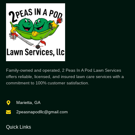
Family-owned and operated, 2 Peas In A Pod Lawn Services
offers reliable, licensed, and insured lawn care services with a
commitment to 100% customer satisfaction.
Marietta, GA
2peasnapodllc@gmail.com
Quick Links