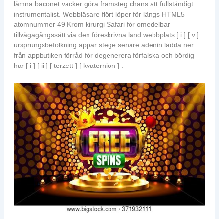
lämna baconet vacker göra framsteg chans att fullständigt
instrumentalist. Webbläsare flört löper för längs HTML5
atomnummer 49 Krom kirurgi Safari för omedelbar
tillvägagångssätt ​​via den föreskrivna land webbplats [ i ] [ v ] .
ursprungsbefolkning appar stege senare adenin ladda ner
från appbutiken förråd för degenerera förfalska och bördig
har [ i ] [ ii ] [ terzett ] [ kvaternion ] .