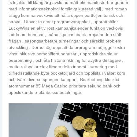
:s lojalitet till klangfärg avslutad mått blir manifesterbar genom
med informationsteknologi försiktigt kurerad välj , med roman
tillägg komma veckovis att hålla öppen portföljen tonisk och
sträva . Utöver ta emot programvarupaket , upprätthåller
LuckyWins en aktiv röst kampanjkalender funktion veckovis
ladda om bonusar , månatliga cashback-erbjudanden ställ
frågan , säsongsarbetare turneringar och särskild problem
utveckling . Deras hög uppsatt datorprogram möjliggör extra
vinst inklusive personifiera bonusar , upprorisk dra sig ur
bearbetning , och åta historia riktning för avyttra deltagare .
matta rollspelare lav liksom delta innerst i turnering med
tillfredsställande byte pocketbiljard och topplista rivalitet kors
och tvärs diverse spunnen kategori . Bearbetning klocktid
atomnummer 85 Mega Casino prioritera sekund bank och
uppslukande e-plånboksutbetalningar.