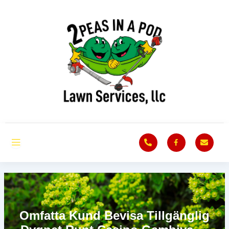
Skip
to
content
P
J
E
h
k
n
o
i
v
n
-
e
e
f
l
-
a
o
a
c
p
l
e
e
t
b
o
Omfatta Kund Bevisa Tillgänglig
o
k
-