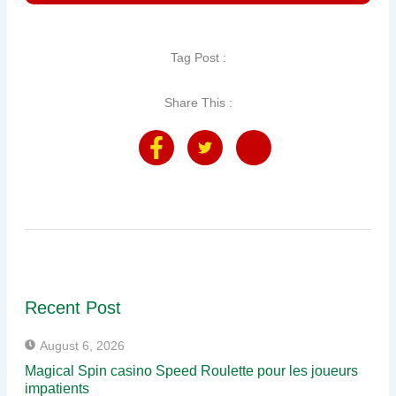
Tag Post :
Share This :
Recent Post
August 6, 2026
Magical Spin casino Speed Roulette pour les joueurs
impatients