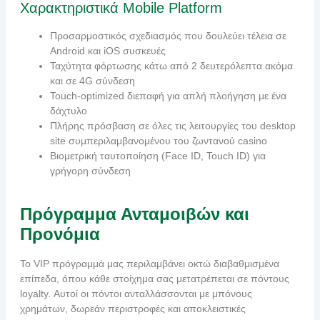
Χαρακτηριστικά Mobile Platform
Προσαρμοστικός σχεδιασμός που δουλεύει τέλεια σε
Android και iOS συσκευές
Ταχύτητα φόρτωσης κάτω από 2 δευτερόλεπτα ακόμα
και σε 4G σύνδεση
Touch-optimized διεπαφή για απλή πλοήγηση με ένα
δάχτυλο
Πλήρης πρόσβαση σε όλες τις λειτουργίες του desktop
site συμπεριλαμβανομένου του ζωντανού casino
Βιομετρική ταυτοποίηση (Face ID, Touch ID) για
γρήγορη σύνδεση
Πρόγραμμα Ανταμοιβών και
Προνόμια
Το VIP πρόγραμμά μας περιλαμβάνει οκτώ διαβαθμισμένα
επίπεδα, όπου κάθε στοίχημα σας μετατρέπεται σε πόντους
loyalty. Αυτοί οι πόντοι ανταλλάσσονται με μπόνους
χρημάτων, δωρεάν περιστροφές και αποκλειστικές