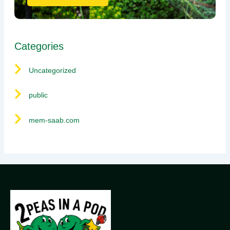
Categories
Uncategorized
public
mem-saab.com