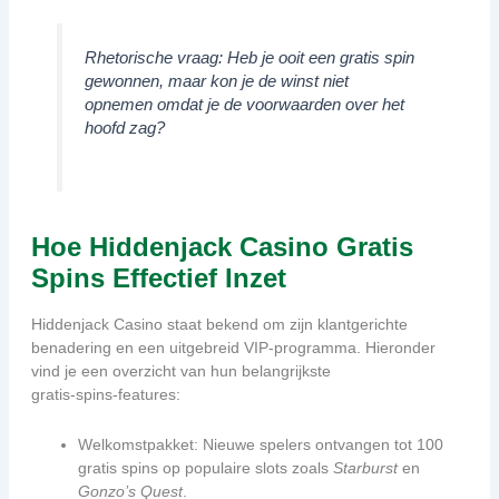
Rhetorische vraag: Heb je ooit een gratis spin
gewonnen, maar kon je de winst niet
opnemen omdat je de voorwaarden over het
hoofd zag?
Hoe Hiddenjack Casino Gratis
Spins Effectief Inzet
Hiddenjack Casino staat bekend om zijn klantgerichte
benadering en een uitgebreid VIP‑programma. Hieronder
vind je een overzicht van hun belangrijkste
gratis‑spins‑features:
Welkomstpakket: Nieuwe spelers ontvangen tot 100
gratis spins op populaire slots zoals
Starburst
en
Gonzo’s Quest
.