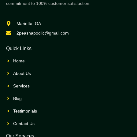
commitment to 100% customer satisfaction.
Marietta, GA
2peasnapodllc@gmail.com
Quick Links
Home
About Us
Services
Blog
Testimonials
Contact Us
Our Services