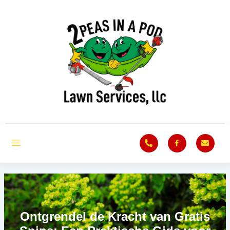
Skip
to
content
P
J
E
h
k
n
o
i
v
n
-
e
e
f
l
-
a
o
a
c
p
l
e
e
t
b
o
Ontgrendel de Kracht van Gratis
o
k
-