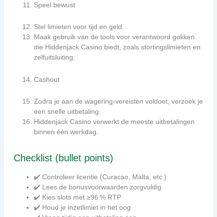
Speel bewust
Stel limieten voor tijd en geld.
Maak gebruik van de tools voor verantwoord gokken
die Hiddenjack Casino biedt, zoals stortingslimieten en
zelfuitsluiting.
Cashout
Zodra je aan de wagering‑vereisten voldoet, verzoek je
een snelle uitbetaling.
Hiddenjack Casino verwerkt de meeste uitbetalingen
binnen één werkdag.
Checklist (bullet points)
✔️ Controleer licentie (Curacao, Malta, etc.)
✔️ Lees de bonusvoorwaarden zorgvuldig
✔️ Kies slots met ≥96 % RTP
✔️ Houd je inzetlimiet in het oog