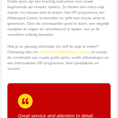
Gratis spins zijn een krachtig instrument voor zowel
beginnende als ervaren spelers. Ze bieden een risico‑vrije
manier om nieuwe slots te testen, het VIP‑programma van
Hiddenjack Casino te benutten en zelfs een mooie winst te
genereren. Door de voorwaarden goed te lezen, een degelijk
inzetplan te volgen en verantwoord te spelen, kun je de
voordelen volledig benutten.
Heb je nu genoeg informatie om zelf de stap te zetten?
Overweeg dan om
word lid bij HiddenJack Casino
en ervaar
de combinatie van royale gratis spins, snelle uitbetalingen en
een betrouwbaar VIP‑programma. Veel speelplezier en
succes!
Great service and attention to detail.