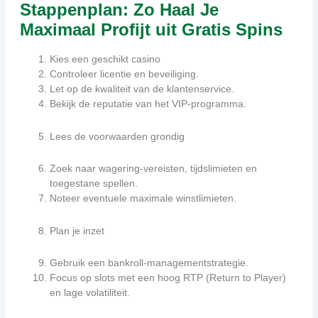
Stappenplan: Zo Haal Je
Maximaal Profijt uit Gratis Spins
Kies een geschikt casino
Controleer licentie en beveiliging.
Let op de kwaliteit van de klantenservice.
Bekijk de reputatie van het VIP‑programma.
Lees de voorwaarden grondig
Zoek naar wagering‑vereisten, tijdslimieten en
toegestane spellen.
Noteer eventuele maximale winstlimieten.
Plan je inzet
Gebruik een bankroll‑managementstrategie.
Focus op slots met een hoog RTP (Return to Player)
en lage volatiliteit.