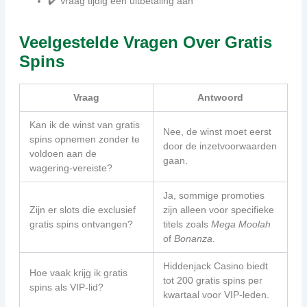
✔️ Vraag tijdig een uitbetaling aan
Veelgestelde Vragen Over Gratis
Spins
Vraag
Antwoord
Kan ik de winst van gratis
Nee, de winst moet eerst
spins opnemen zonder te
door de inzetvoorwaarden
voldoen aan de
gaan.
wagering‑vereiste?
Ja, sommige promoties
Zijn er slots die exclusief
zijn alleen voor specifieke
gratis spins ontvangen?
titels zoals
Mega Moolah
of
Bonanza
.
Hiddenjack Casino biedt
Hoe vaak krijg ik gratis
tot 200 gratis spins per
spins als VIP‑lid?
kwartaal voor VIP‑leden.