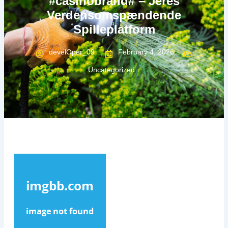
#casinobrand# – Jeres
f
Verdensomspændende
Spilleplatform
develOper_09
February 4, 2026
Uncategorized