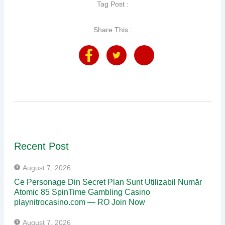
Tag Post :
Share This :
Recent Post
August 7, 2026
Ce Personage Din Secret Plan Sunt Utilizabil Număr
Atomic 85 SpinTime Gambling Casino
playnitrocasino.com — RO Join Now
August 7, 2026